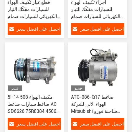
أجزاء تكييف الهواء
قطع غيار تكييف الهواء
للسيارات مفكّك التيار
للسيارات مفكّك التيار
الكهربائي للسيارات صمام
الكهربائي للسيارات صمام
التحكم لسيارة BMW
التحكم لـ بويك بارك فورد
احصل على افضل سعر
احصل على افضل سعر
E60/E65/E66/E83/E84
مونديو
NISSAN 2014-2019
DENSO TYPE
فيديو
فيديو
ATC-086-Q17 ضاغط
5H14 508 مكيف الهواء
الهواء الآلي لشركة
ضاغط سيارات ضاغط AC
Mitsubishi شاحنة فوزو
SD6626 75R8384 4506
4507 4652 5407 6627
MC933485 MK447133
احصل على افضل سعر
احصل على افضل سعر
6665
AKC200A275