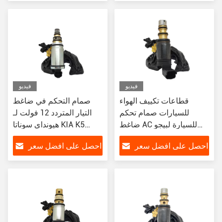
AKC200A257A
فيديو
فيديو
قطاعات تكييف الهواء
صمام التحكم في ضاغط
للسيارات صمام تحكم
التيار المتردد 12 فولت لـ
ضاغط AC للسيارة لبيجو
هيونداي سوناتا KIA K5
408 3008 نوع Denso
Elantra
احصل على افضل سعر
احصل على افضل سعر