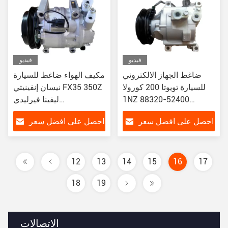
فيديو
فيديو
ضاغط الجهاز الالكتروني
مكيف الهواء ضاغط للسيارة
للسيارة تويوتا 200 كورولا
نيسان إنفينيتي FX35 350Z
1NZ 88320-52400
ليفينا فيرليدي
92600AC00B
447220-6068 447220-
احصل على افضل سعر
احصل على افضل سعر
92600CD000
6250
12
13
14
15
16
17
18
19
الاتصالات