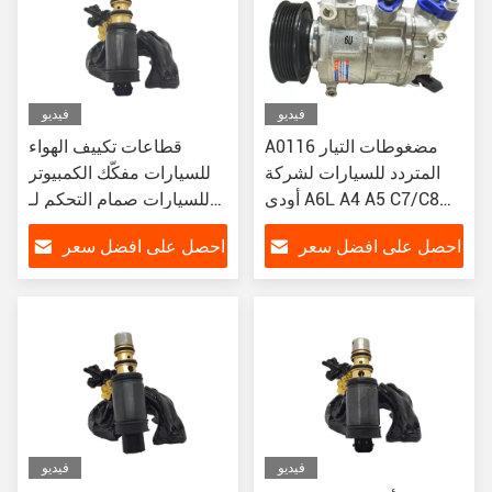
فيديو
فيديو
A0116 مضغوطات التيار
قطاعات تكييف الهواء
المتردد للسيارات لشركة
للسيارات مفكّك الكمبيوتر
أودي A6L A4 A5 C7/C8
للسيارات صمام التحكم لـ
2.0 4M0820803
تويوتا REIZ Haice 2.7 دوج
احصل على افضل سعر
احصل على افضل سعر
4G0260805D
البوصلة
8T0260805N
فيديو
فيديو