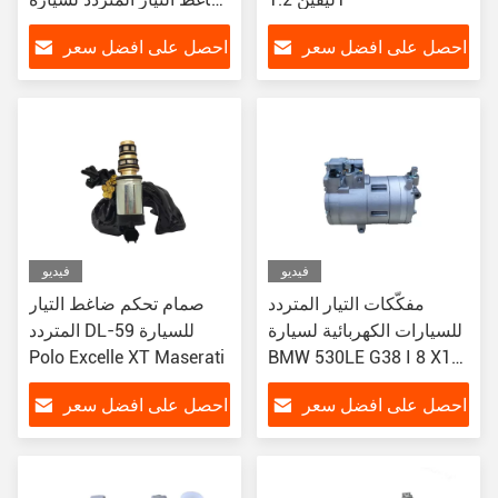
تويوتا كامري
احصل على افضل سعر
احصل على افضل سعر
فيديو
فيديو
مفكّكات التيار المتردد
صمام تحكم ضاغط التيار
للسيارات الكهربائية لسيارة
المتردد DL-59 للسيارة
Polo Excelle XT Maserati
BMW 530LE G38 I 8 X1
64529364867
احصل على افضل سعر
احصل على افضل سعر
64529364872
64526998210
64526998209