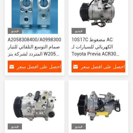
فيديو
فيديو
10S17C مضغوط AC
A2058308400/A0998300100/327532
الكهربائي للسيارات لـ
صمام التوسع التلقائي للتيار
Toyota Previa ACR30
المتردد لشركة بنز W205
C300/C63 AMG 15-16
Prado 4000 TRJ120
احصل على افضل سعر
احصل على افضل سعر
88320-6A010 88320-
6A011
فيديو
فيديو