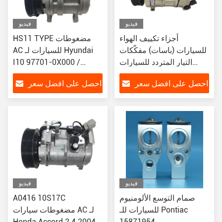
فيديو
فيديو
أجزاء تكييف الهواء
HS11 TYPE مضغوطات
للسيارات (باسات) مفكّكات
AC للسيارات لـ Hyundai
التيار المتردد للسيارات
I10 97701-0X000 /
F500-QQ7BA-02
8680P 105423
احصل على افضل سعر
احصل على افضل سعر
1K0820803G
فيديو
فيديو
صمام التوسع الألومنيوم
A0416 10S17C
للسيارات للـ Pontiac
مضغوطات سيارات AC لـ
Honda Accord 2.4 2004-
15871954