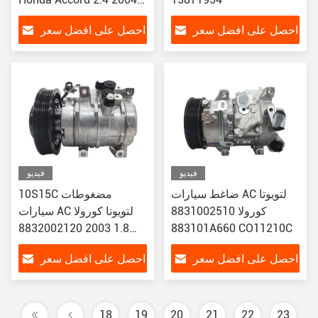
2007 CM4 CM5 38810-
احصل على افضل سعر
احصل على افضل سعر
RAA-A01 / 38810-RAA-
A01-A
فيديو
فيديو
ضاغط سيارات AC لتويوتا
10S15C مضغوطات
كورولا 8831002510
سيارات AC لتويوتا كورولا
1.8 2003 8832002120
883101A660 CO11210C
883200212084
احصل على افضل سعر
احصل على افضل سعر
CO27000C 4711407
18
19
20
21
22
23