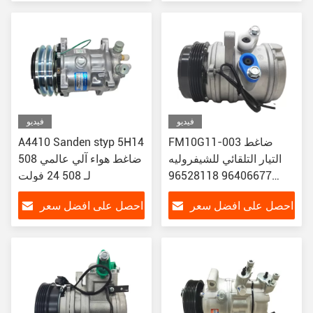
فيديو
فيديو
FM10G11-003 ضاغط
A4410 Sanden styp 5H14
التيار التلقائي للشيفروليه
508 ضاغط هواء آلي عالمي
96406677 96528118
لـ 508 24 فولت
717855 717860
احصل على افضل سعر
احصل على افضل سعر