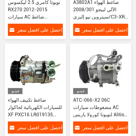
A3802A1 ضاغط الهواء
تويوتا كامري 2.5 ليكسوس
الآلي لبيجو 2008/301
RX270 2012-2015
سيتروين نيو إليزي/C3-XR
سيارات AC ضاغط
447280-6290 88310-
JSR11T601088
احصل على افضل سعر
احصل على افضل سعر
0R010 447260-2890
فيديو
فيديو
ATC-066-X2 06C
ضاغط تكييف الهواء
مضغوطات سيارات AC
للسيارات الكهربائية لجاكوار
لتويوتا كورولا ياريس Alitis
XF PXC16 LR019135
LR030218
88320-52010
احصل على افضل سعر
احصل على افضل سعر
883205201