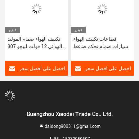
فيديو
فيديو
قطاعات تكييف الهواء
تكييف الهواء صمام الموليد
للسيارات صمام تحكم ضاغط
الهوائي 12 فولت لبيجو 307
AC للسيارة لبيجو 408 3008
سيتروين تريمف سي كوانتي
نوع Denso
احصل على افضل سعر
احصل على افضل سعر
Guangzhou Xiaodai Trade Co., Ltd.
daidong900311@gmail.com