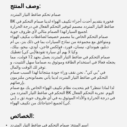
وصف المنتج:
صمام تحكم ضاغط التيار المتردد
BK فخورة بتقديم أحدث أجزاء تكييف الهواء لدينا صمام التحكم في
ضاغط التيار المتردد مصمم لتوفير التحكم الفعال في درجة الحرارة
لجميع السياراتهذا الصمام مثالي لأي ظروف جوية.
صمام التحكم الخاص بنا مصمم خصيصا لضاغطات مكيف الهواء
ومتوافق مع مجموعة من نماذج السيارات بما في ذلك بنز، بي ام
دبليو، هيونداي، نيسان، فورد، فولكس فاجن، أودي، بيجو، بيلك،
وكيا.لا يهم أي سيارة تقودها(بي كي) تغطيك
صمام التحكم في ضاغط التيار المتردد يعمل بجهد 12 فولت، مما
يجعله فعالا في استخدام الطاقة وموثوق به.صمامنا سهل التثبيت، و
توفر لك الوقت والمال.
في "بي كي"، نحن نقف وراء جودة منتجاتنا لهذا السبب صمام
التحكم في ضاغط التيار المتردد لدينا يأتي بضمانونحن ملتزمون
بإرضائهم.
لذا لماذا تنتظر؟ قم بتحديث نظام تكييف الهواء الخاص بك مع صمام
التحكم في ضاغط التيار المتردد من BK اليوم. تجربة التحكم الفعال
في درجة الحرارة والأداء الموثوق به في أي ظروف جوية.ثق بـ (بي
كي) لجميع احتياجاتك من تكييف الهواء.
الخصائص:
اسم المنتج: صمام التحكم في ضاغط التيار المتردد