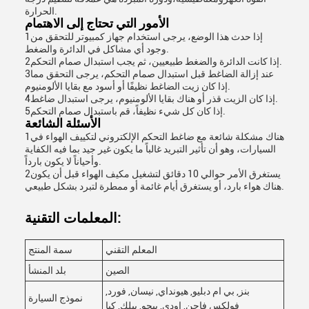
الحرارة.
الأمور التي تحتاج إلى الاهتمام
1إذا حدث هذا الوضع، يرجى استخدام جهاز كمبيوتر للتحقق من
وجود أي مشاكل في الدائرة والضغط.
2إذا كانت الدائرة والضغط طبيعيين، ثم يجب استبدال صمام التحكم.
3عند إزالة الضاغط قبل استبدال صمام التحكم، يرجى التحقق مما
إذا كان زيت الضاغط نظيفًا أو أسود مع بقايا الألومنيوم.
4إذا كان الزيت قذر أو هناك بقايا الألومنيوم، يرجى استبدال ضاغط.
5إذا كان كل شيء نظيفاً، قم باستبدال صمام التحكم.
الأسئلة الشائعة
1هناك مشكلة شائعة مع ضاغط التحكم الإلكتروني لتكييف الهواء في
السيارات، وهو أن تأثير التبريد غالباً ما يكون غير جيد بما فيه الكفاية
وأحياناً لا يكون بارداً.
2يستغرق الأمر حوالي 10 دقائق لتشغيل مكيف الهواء قبل أن يكون
هناك هواء بارد، أو يستغرق أيام غائمة أو ممطرة لتبرد بشكل طبيعي.
المعلمات التقنية:
المعلم التقني
سمة المنتج
الصين
بلد المنشأ
بنز, بي ام دبليو, هيونداي, نيسان, فورد,
نموذج السيارة
فولكس فاجن, اودي, بيجو, بيلك, كيا