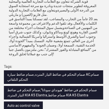
قوية.الشركة تتعاون مع العلامات التجارية العالمية والمحلية
المعروفة لتطوير منتجات جديدة ونادرة مع سرعة استجابة السوق
من الدرجة الأولى والبصيرةويتعاون مع العلامات التجارية الدولية
مثل فاريو (الصين) و ماريلي.
بعد 20 عاماً من التجارب والمصاعب، لقد تمسكنا بمبدأ التناسق في
الكلمات والأفعال،وقد تلقوا الدعم والاعتراف من مجموعة واسعة
من المهنيين في الصناعةويشمل سوق المنتجات أجزاء مختلفة من
الصين القارية وهونغ كونغ وماكاو وتايوان، وكذلك جنوب شرق آسيا
وجنوب آسيا والشرق الأوسط وأستراليا وأمريكا الشمالية.وأجزاء
أخرى من العالم، تتمتع بشعبية عالية. التمسك بمبدأ "الجودة أولا،
الخدمة التقنية، السمعة أولا، وضمان الجودة" والمفهوم الأساسي
من "المنافع المتبادلة والفوز المشترك"،نحن ملتزمون بالعمل جنبا
إلى جنب مع عملائنا لخلق الروعة!
Tags:
صمام التحكم في ضاغط التيار المتردد,صمام ضاغط سيارة AC,صمام
التحكم التلقائي
صمام التحكم في ضاغط "هيونداي سوناتا",صمام التحكم في ضاغط
التيار المتردد KIA K5 Elantra,صمام ضاغط KIA K5 Elantra
Auto ac control valve