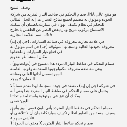
وصف المنتج
صمام التحكم في ضاغط التيار المتردد من شركة JNA هو منتج عالي
الجودة وموثوق به مصمم لجميع نماذج السيارات. إنه الحل المثالي
للتحكم في نظام تكييف الهواء في سيارتك،لضمان أن يمكنك
الاستمتاع بركوب مريح وباردبغض النظر عن الطقس بالخارج
اسم العلامة التجارية: JNA
(جي إن إيه) هي علامة تجارية معروفة في صناعة السيارات،
معروفة بجودتها العالية ومنتجاتها الموثوقة.(جنا) هي اسم موثوق به
في قطع غيار السيارات وملحقاتها.
مكان المنشأ: غوانغدونغ
صمام التحكم في ضاغط التيار المتردد هذا مصنوع في (غوانغدونغ) ،
وهي مقاطعة معروفة بتكنولوجيتها المتقدمة وقوتها العاملة
المهرةضمان أدائها العالي ومتانته.
الضمان: لا يوجد
في شركة (جي إن إيه) ، نعتقد في جودة منتجاتنا، لهذا نقدم ضماناً لا
يحتمل على صمام التحكم في ضاغط التيار المتردد.هذا يعني أنه
يمكنك أن تثق في موثوقية واستدامة منتجاتنا.
اللون: فضي
صمام التحكم في ضاغط التيار المتردد يأتي بلون فضي أنيق وأنيق
يضيف لمسة من التطور لنظام تكييف سيارتكلضمان أن لا تتلاشى أو
تتلاشى بسهولة.
محتويات العبوة: 1 X صمام تحكم ضاغط التيار المتردد