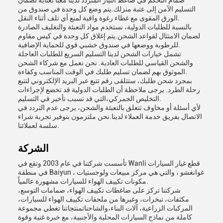
صمام التحكم في ضاغط التيار المتردد لدينا معبأ بعناية لضمان
التسليم الآمن إلى عتبة منزلك.يتم وضع كل وحدة في صندوق من
الورق المقوى مع غطاء رغوة واقية لمنع أي تلف أثناء النقل.
بالنسبة للطلبات الدولية، نستخدم مواد التعبئة والتغليف الصادرة
لضمان الامتثال لقواعد الشحن.يتم إغلاق كل وحدة في كيس مقاوم
للرطوبة ووضعها في صندوق خشبي قوي للحماية الإضافية.
تشمل خيارات الشحن لدينا التسليم السريع للطلبات العاجلة
والشحن القياسي للطلبات العادية. نحن نعمل مع شركاء الشحن
الموثوق بهم لضمان تسليم طلبك في الوقت المناسب وكفاءة.
بمجرد شحن طلبك، ستتلقى رقم تتبع عبر البريد الإلكتروني لتتبع
رحلة الطرد. يرجى ملاحظة أن الطلبات الدولية قد تخضع لإجراءات
التخليص الجمركي،التي قد تسبب تأخير في التسليم.
لأي أسئلة أو مخاوف تتعلق بالتعبئة والشحن، يرجى عدم التردد في
الاتصال بفريق خدمة العملاء لدينا.نحن ملتزمون بتوفير تجربة شراء
سلسة لعملائنا.
الشركة
تأسست شركتنا في عام 2003 وتقع في Wanli قطع غيار السيارات
في منطقة Baiyun ، غوانغشو ، والتي هي مركز مبيعات ولوجستيات
مكونات تكييف الهواء للسيارات مشهورة عالمياً.
شركتنا تركز على ضاغطات تكييف الهواء، صمامات التوسع،
مكثفات، تبخرات، وغيرها من ملحقات تكييف الهواء للسيارات،
المركبات الزراعية، آلات البناء،والشاحناتمنتجاتنا تغطي مجموعة
كاملة من نماذج السيارات المحلية والأجنبية، مع خبرة غنية وقوة