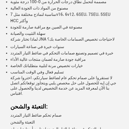
مصممة لتحمل نطاق درجات الحرارة من 0-100 درجة مئوية
مصنوع من المواد ذات الجودة العالية
مناسبة لنماذج مختلفة مثل 7v16، 6v12، 6SEU، 7SEU، 5SEU
HCC وأكثر
مصنوعة في الصين مع مراقبة صارمة للجودة
سهلة التثبيت والصيانة
لماذا تختار شركة JNA لاحتياجات تخصيص الصمامات الخاصة بك؟
سنوات خبرة في صناعة السيارات
خبرة في تصميم وتصنيع صمامات التحكم في ضاغط التيار المتردد
مراقبة جودة صارمة لضمان منتجات عالية الأداء
خيارات تخصيص مرنة لتلبية متطلباتك الخاصة
تسليم فعال وفي الوقت المناسب
لا تستقروا على صمام تحكم عام لضاغط سيارتكم، اختروا شركة
جي إن إيه للحصول على حل مخصص يلبي ويتجاوز توقعاتكم.اتصل
بنا الآن لمعرفة المزيد عن خدمة التخصيص لدينا والحصول على
اقتباس.
التعبئة والشحن:
صمام تحكم ضاغط التيار المتردد
التعبئة والشحن