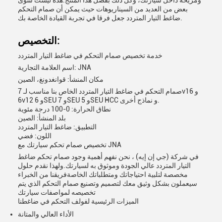
ومريحة داخل سيارتك، وكل ذلك بفضل هذا المنتج.هذه ليست سوى
بعض من العديد من السيناريوهات حيث يمكن أن صمام التحكم
ضاغط التيار المتردد جعل فرقا في تجربة القيادة الخاصة بك.
التخصيص:
خدمة تخصيص صمام التحكم في ضاغط التيار المتردد
اسم العلامة التجارية: JNA
مكان المنشأ: قوانغدونغ، الصين
صمام التحكم في ضاغط التيار المتردد الخاص بنا مناسب لـ 7v16 و
6v12 و 6SEU و 7SEU و 5SEU HCC و نماذج أخرى.
نطاق الحرارة: 0-100 درجة مئوية
بلد المنشأ: الصين
التطبيق: ضاغط التيار المتردد
اللون: فضي
تخصيص صمام تحكم سيارتك مع JNA
في شركة (جي إن إيه) ، نحن نفهم أهمية وجود صمام تحكم ضاغط
التيار المتردد عالي الجودة وموثوق به لسيارتك.ولهذا نقدم حلول
مخصصة لتلبية احتياجاتك ومتطلباتك الخاصةفريقنا من الخبراء
سيعملون بشكل وثيق معك لتصميم وتصنيع صمام التحكم الذي يتم
تخصيصه لمواصفات سيارتك
الميزات الرئيسية لفولف التحكم في ضاغطنا
الأداء العالي والمتانة