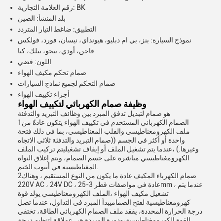
رقم العلامة التجارية: BK
بلد المنشأ: الصين
التطبيق: ضاغط التيار المتردد
نموذج السيارة: بنز، بي ام دبليو، هيونداي، نيسان، فورد، فولكس
فاجن، أودي، بيجو، بيلك، كيا
اللون: فضي
صمام تحكم مكيف الهواء
صمام التحكم لجميع نماذج السيارات
أجزاء تكييف الهواء
وظيفة صمام الكهربائي لتكييف الهواء
هو صمام لتبديل تدفق المبرد بين وظائف التبريد والتدفئة
1الصمام الكهربائي المستخدم في تكييف الهواء يتكون عادةً من
ملف الكهرومغناطيسي والقلب المغناطيسي، بما في ذلك فتحة
واحدة أو أكثر في الجسم ((صمام التبريد والتدفئة ثلاثي الاتجاه
وغيرها.) ،عندما يتم تشغيل الملف أو إيقاف تشغيليتم تركيب الملف
الكهرومغناطيسي مباشرة على جسم الصمام، ويتم إغلاق النواة
المغناطيسية في أنبوب الختم.
2صمام الكهرباء المكيف عادة ما يكون من النوع المستقيم ، وهناك
220V AC ، 24V DC ، عادة في مواصفات قطر 3-25mm ، عندما يتم
تشغيل مكيف الهواء ،الملف الكهرومغناطيسي يولد قوة
كهرومغناطيسية لفتح الصماميبدأ المبرد في التداول، عندما تصل
درجة الحرارة المحددة، يفقد ملف الصمام الكهربائي الطاقة، تختفي
القوة الكهرومغناطيسية،ودورة المبردة هي عملاقة لتنظيم درجة