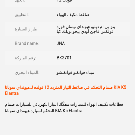
12 فولت
الجهد:
ضاغط مكيف الهواء
التطبيق:
بنز بي ام دبليو هيونداي نيسان فورد
طراز السيارة:
فولكس فاجن أودي بيجو بويلك كيا
Brand name:
JNA
BK3701
رقم الماركة:
ميناء هوانغبو قوانغتشو
الميناء البحري:
صمام التحكم في ضاغط التيار المتردد 12 فولت لـ هيونداي سوناتا KIA K5
Elantra
قطاعات تكييف الهواء للسيارات مفكّك التيار الكهربائي للسيارات صمام
التحكم لسيارة هيونداي سوناتا KIA K5 Elantra