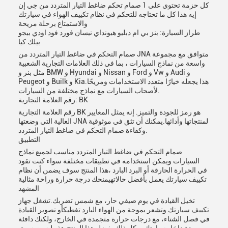
كل حزمة تحتوي على 1 صمام تحكم ضاغط التيار المتردد من جي إن
إيه هذا كل ما تحتاجه للتحكم في نظام تكييف الهواء في سيارتك
والاستمتاع برحلة مريحة
طراز السيارة: بنز بي ام دبليو هيونداي نيسان فورد فود اودي بيجو
بيلك كيا
صمام التحكم في ضاغط التيار المتردد من JNA متوافق مع مجموعة
واسعة من نماذج السيارات ، بما في ذلك العلامات التجارية الشعبية
مثل بنز و BMW و Hyundai و Nissan و Ford و Vw و Audi و
Peugeot و Builk و Kia.هذا يجعله خيارًا متعدد الاستخدامات ومريحًا
لأصحاب السيارات مع نماذج مختلفة من السيارات.
رقم العلامة التجارية: BK
رقم العلامة التجارية BK هو رمز للجودة والتميز. إنه يمثل المعايير
العالية التي وضعتها JNA لمنتجاتها وأدائها.يمكنك أن تثق في موثوقية
وكفاءة صمام التحكم في ضاغط التيار المتردد.
التطبيق
صمام التحكم في ضاغط التيار المتردد مناسب لجميع نماذج
السيارات ويمكن استخدامه في تطبيقات مختلفة سواء كنت تقود
في الحرارة الحارقة أو البرد البارد ،هذا المنتج سوف يضمن أن نظام
تكييف سيارتك يعمل بأفضل حالاتهيمنحك درجة حرارة وراحة مثالية
المشهد
تخيل القيادة في يوم صيفي حار، مع شمس تضربك.تشغل جهاز
تكييف سيارتك وتشعر بموجة من الهواء البارد تغطيكأو تصوير القيادة
في فصل الشتاء، مع درجات حرارة متجمدة في الخارج، ولكنك دافئة