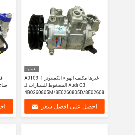
فيديو
A0109-1 غيرها مكيف الهواء الكمبيوتر
المضغوط للسيارات لـ Audi Q3
4B0260805M/8E0260805D/8E0260805AB
احصل على افضل سعر
اح