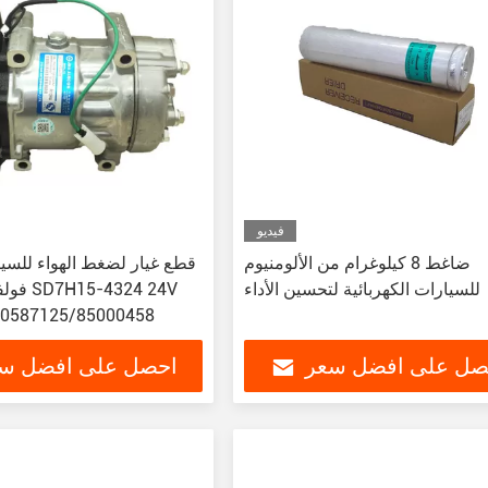
فيديو
ضاغط 8 كيلوغرام من الألومنيوم
قطع غيار لضغط الهواء للسي
للسيارات الكهربائية لتحسين الأداء
فولفو لل
0587125/85000458
صل على افضل سعر
احصل على افضل س