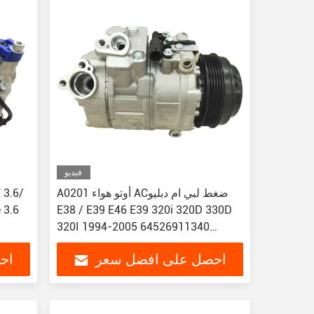
فيديو
A0201 أوتو هواء ACضغط لبي ام دبليو
 3.6
E38 / E39 E46 E39 320i 320D 330D
320I 1994-2005 64526911340
64528385922 WXBM011
احصل على افضل سعر
اح