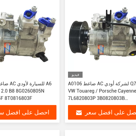
فيديو
A0106 ضاغط AC لشركة أودي Q7 3.6/
4 2.0 B8 8G0260805N
VW Touareg / Porsche Cayenne
F 8T0816803F
7L6820803P 3B0820803B
3B0820803A
صل على افضل سعر
احصل على افضل س