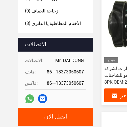
زجاجة الجفاف
(9)
الأختام المطاطية يا الدائري
(3)
الاتصالات
Mr. DAI DONG
الاتصالات:
فيديو
ارات لشركة
86--18373050607
هاتف:
شاحنات SD7H15-4324 24V
8PK OEM:2
86--18373050607
فاكس:
عر
اتصل الآن