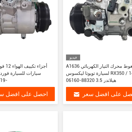
فيديو
A1636 مضغوط محرك التيار الكهربائي
أجزاء ت
لسيارة تويوتا ليكسوس RX350 / 14 -
هيلاندر 3.5 88320-06160
019-
صل على افضل سعر
احصل على افضل س