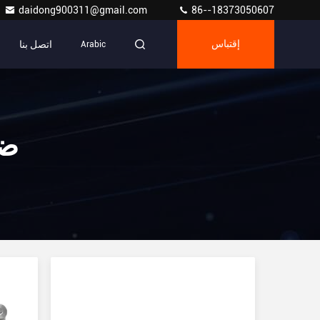
daidong900311@gmail.com
86--18373050607
اتصل بنا
إقتباس
Arabic
ضا