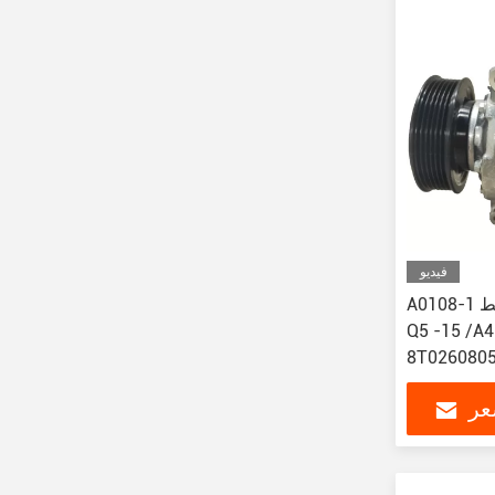
فيديو
A0108-1 ضاغط AC للسيارة لأودي A6
Q5 -15 /A
8T0260805
عر