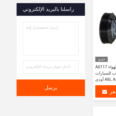
راسلنا بالبريد الإلكتروني
فيديو
A0117 قطع غيار مكيفات الهواء
ت للسيارات
أودي A6L A4 B8 C7 2.5 Q7 3.0 توارغ
8T026080
يرسل
عر