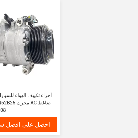
 F18 N52B25
808
احصل على افضل س