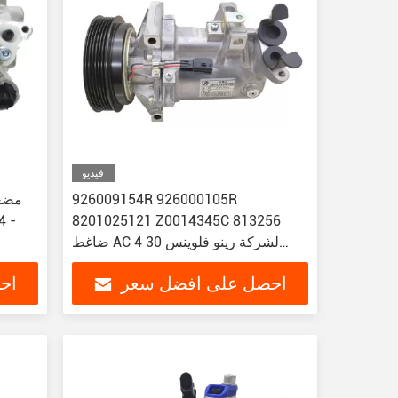
فيديو
926009154R 926000105R
8201025121 Z0014345C 813256
ضاغط AC لشركة رينو فلوينس 30 4
قطع / 1 مربع ياريس 2019 Compres
احصل على افضل سعر
اح