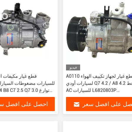
فيديو
A0110 قطع غيار لجهاز تكييف الهواء
لسيارات أودي Q7 4.2 / A8 4.2 ضاغط
للسيارات مضغوطات السيارا
AC للسيارات L6820803P
5E 8T0260805N
3B0820803B 3B0820803A
صل على افضل سعر
احصل على افضل س