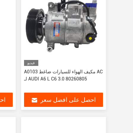
فيديو
A0103 مكيف الهواء للسيارات ضاغط AC
لـ AUDI A6 L C6 3.0 80260805
احصل على افضل سعر
اح