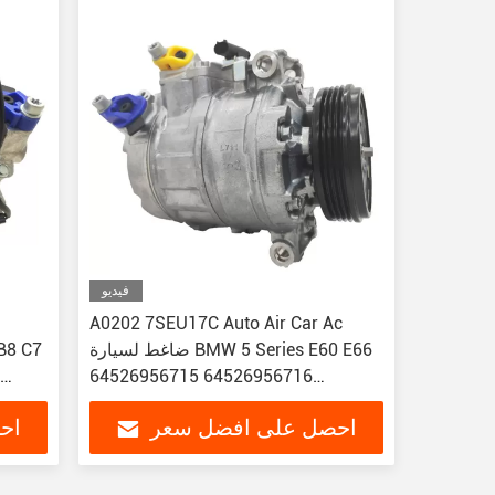
فيديو
A0202 7SEU17C Auto Air Car Ac
ضاغط لسيارة BMW 5 Series E60 E66
2
64526956715 64526956716
7190-
64509174803 64509180549
احصل على افضل سعر
اح