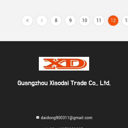
8
9
10
11
12
1
Guangzhou Xiaodai Trade Co., Ltd.
daidong900311@gmail.com