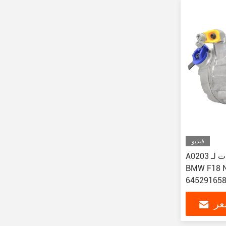
فيديو
A0203 أجزاء تكييف الهواء للسيارات لـ
BMW محرك AC ضاغط
64529165
عر