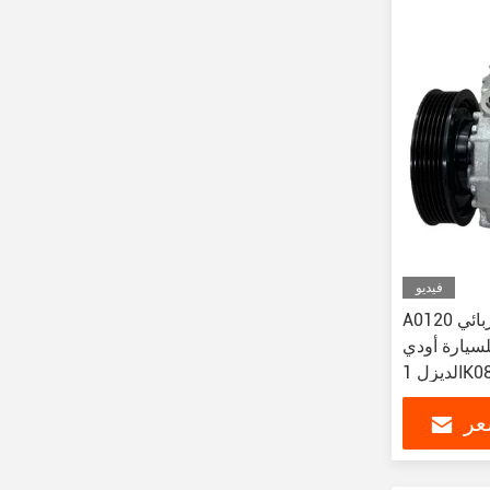
فيديو
A0120 ضاغط محرك التيار الكهربائي
 أودي Q7 تواريغ 3.0T
1K082
عر