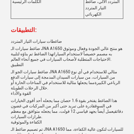
المتردد الآلي، ضاغط
الكلمات الرئيسية
التيار المتردد
الكهربائي
التطبيقات:
ضاغطات سيارات التيار المتردد
ضاغط سيارات الـ JNA A1650 هو منتج عالي الجودة وفعال وموثوق
به مصمم خصيصاً لاستخدام السياراتهذا الضاغط تم بناؤه لتلبية
الاحتياجات المتطلبة لأصحاب السيارات في جميع أنحاء العالم.
التطبيق
ضاغط سيارات الجو الـ JNA A1650 مثالي للاستخدام في أي نوع
من السيارات، من سيارات السيدان المدمجة إلى سيارات الدفع
الرباعي الكبيرةمما يجعلها مثالية للاستخدام في المناخات الحارة أو
خلال الرحلات الطويلة.
القوة والأداء
هذا الضاغط يفتخر بقوة 1.6 حصان مما يجعله أحد أقوى الخيارات
في السوققادرة على تبريد حتى أكبر من المركبات في غضون
دقائقيعمل أيضاً بجهد قياسي 12 فولت، مما يجعله متوافق مع معظم
طرازات السيارات.
الكفاءة والموثوقية
تم تصميم ضاغط الـ JNA A1650 للسيارات لتكون عالية الكفاءة، مما