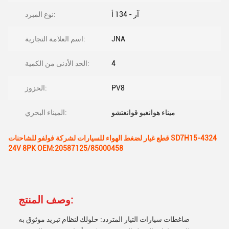
آر - 134 أ
نوع المبرد:
JNA
اسم العلامة التجارية:
4
الحد الأدنى من الكمية:
PV8
الحزوز:
ميناء هوانغبو قوانغتشو
الميناء البحري:
قطع غيار لضغط الهواء للسيارات لشركة فولفو للشاحنات SD7H15-4324
24V 8PK OEM:20587125/85000458
وصف المنتج:
ضاغطات سيارات التيار المتردد: حلولك لنظام تبريد موثوق به