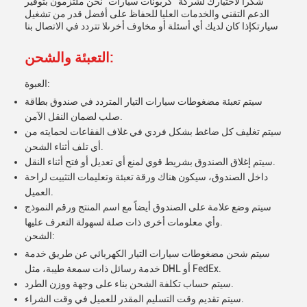
شكراً لاختيارك لشركة "كربونات سيارات" نحن ملتزمون بتوفير
الدعم التقني والخدمات العليا للحفاظ على أفضل قدر من تشغيل
سيارتكإذا كان لديك أي أسئلة أو مخاوف أخرىلا تتردد في الاتصال بنا
التعبئة والشحن:
العبوة:
سيتم تعبئة مضغوطات سيارات التيار المتردد في صندوق بطاقة
صلب لضمان النقل الآمن.
سيتم تغليف كل ضاغط بشكل فردي في غلاف الفقاعات لحمايته من
أي تلف أثناء الشحن.
سيتم إغلاق الصندوق بشريط قوي لمنع أي تعديل أو فتح أثناء النقل.
داخل الصندوق، سيكون هناك ورقة تعبئة وتعليمات التثبيت لراحة
العميل.
سيتم وضع علامة على الصندوق أيضاً مع اسم المنتج ورقم النموذج
وأي معلومات أخرى ذات صلة لسهولة التعرف عليها.
الشحن:
سيتم شحن مضغوطات سيارات التيار الكهربائي عن طريق خدمة
خدمة رسائل ذات سمعة طيبة، مثل DHL أو FedEx.
سيتم حساب تكلفة الشحن بناء على وجهة ووزن الطرد.
سيتم تقديم وقت التسليم المقدر للعميل في وقت الشراء.