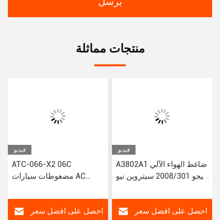
يرسل
منتجات مماثلة
فيديو
فيديو
A3802A1 ضاغط الهواء الآلي
ATC-066-X2 06C
لبيجو 2008/301 سيتروين نيو
مضغوطات سيارات AC
إليزي/C3-XR
لتويوتا كورولا ياريس Alitis
88320-52010 883205201
JSR11T601088
احصل على افضل سعر
احصل على افضل سعر