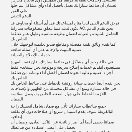
استثنائي وخدمات لعملائنا.فريقنا من المهنيين ذوي الخبرة مكرس
لضمان أن ضاغط سياراتك يعمل بأفضل أداء وأي مشاكل يتم حلها
على الفور.
الدعم التقني
فريق الدعم الفني لدينا متاح لمساعدتك في أي أسئلة أو مخاوف قد
يكون لديك فيما يتعلق مضغوطات سياراتنا AC. نحن نقدم الدعم
الشامل للتثبيت،والصيانة لضمان وظيفة مناسبة وطول عمر ضاغط
الخاص بك.
كما نقدم وثائق تقنية مفصلة ومقاطع فيديو تعليمية لتوجيهك خلال
عملية التثبيت والإجابة على أي أسئلة شائعة.
خدمات الإصلاح والصيانة
في حالة وجود أي مشاكل في ضاغط سيارتك، فان فنيينا المهرة
مستعدون لتقديم خدمات إصلاح سريعة وموثوقة.نحن نستخدم فقط
أجزاء أصلية وعالية الجودة لضمان أفضل أداء ومتانة من ضاغط
الخاص بك.
نحن نقدم أيضا خدمات صيانة روتينية للحفاظ على ضاغط الخاص بك
في حالة ممتازة ومنع أي مشاكل محتملة من الظهور.والإصلاحات
اللازمة للحفاظ على جهاز الضغط الخاص بك يعمل بسلاسة.
الضمان
جميع ضاغطات سياراتنا تأتي مع ضمان شامل لتعطيك راحة
البالفريقنا سوف يقدم استبدال سريع أو إصلاحات دون أي تكلفة
إضافية.
ضماننا يغطي أيضا أي أضرار ناتجة عن التآكل العادي، وضمان أن
تحصل على أقصى استفادة من ضاغطك.