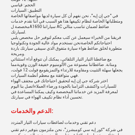
الحجم: قياسي
التطبيق: السيارات
في "جي إن إيه"، نحن نفهم أن كل سيارة لديها مواصفاتها الخاصة
ومتطلباتها الخاصة لنظام تكييفها.هذا هو السبب في أننا نقدم خدمات
مخصصة لA1650 سياراتنا AC ضاغط لضمان تناسب مثالي
لسيارتك.
فريقنا من الخبراء سيعمل عن كثب معكم لتوفير حل مخصص يلبي
احتياجاتكم الخاصةنحن نستخدم مواد عالية الجودة وتكنولوجيا
متطورة لخلق ضاغط هواء سيارة متفوق الذي سيبقي سيارتك باردة
ومريحة.
مع ضاغطنا التيار التيار التلقائي، يمكنك أن تتوقع أداء استثنائي
ومتانة. ضاغطاتنا مصنوعة من الألومنيوم خفيفة الوزن وقويةمما
يجعلها سهلة التثبيت ومقاومة للارتداء والتمزيقومع فولت 12 فولت،
فهي متوافقة مع معظم أنظمة السيارات.
اختر شركة جي إن إيه لتحقيق احتياجاتك في مجفف الهواء
للسيارات واكتشف التزامنا بالجودة ورضاء العملاءاتصل بنا اليوم
لمعرفة المزيد عن خدماتنا المخصصة وكيف يمكننا المساعدة في
تحسين أداء نظام تكييف الهواء في سيارتك.
الدعم والخدمات:
دعم تقني وخدمات لضاغطات سيارات التيار المتردد
في شركة "كور إيه سي كومبشرز"، نحن ملتزمون بتوفير دعم تقني