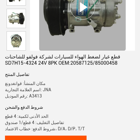
قطع غيار لضغط الهواء للسيارات لشركة فولفو للشاحنات
SD7H15-4324 24V 8PK OEM:20587125/85000458
تفاصيل المنتج
مكان المنشأ: قوانغدونغ
اسم العلامة التجارية: JNA
رقم الموديل: A3413
شروط الدفع والشحن
الحد الأدنى لكمية: 4 قطع
تفاصيل التغليف: 4 قطع/1 صندوق
شروط الدفع: خطاب الاعتماد، D/A، D/P، T/T