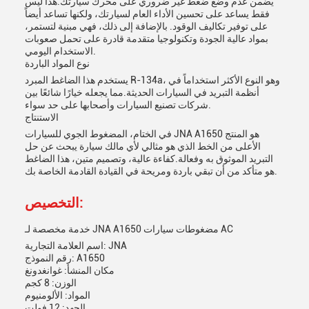
يضمن عدم وضع ضغط غير ضروري على محرك سيارتك.هذا ليس
فقط يساعد على تحسين الأداء العام لسيارتك، ولكنها تساعد أيضاً
على توفير تكاليف الوقود. بالإضافة إلى ذلك، فهي مبنية لتستمر،
بمواد عالية الجودة وتكنولوجيا متقدمة قادرة على تحمل صعوبات
الاستخدام اليومي.
نوع المواد الباردة
يستخدم هذا الضاغط المبرد R-134a، وهو النوع الأكثر استخداماً في
أنظمة التبريد في السيارات الحديثة.مما يجعله خيارًا شائعًا بين
شركات تصنيع السيارات وأصحابها على حد سواء.
الاستنتاج
في الختام، المضغوط الجوي للسيارات JNA A1650 هو المنتج
الأعلى من الخط الذي هو مثالي لأي مالك سيارة يبحث عن حل
التبريد الموثوق به وفعالة.كفاءة عالية، وتصميم متين، هذا الضاغط
هو متأكد من أن تبقي باردة ومريحة في القيادة القادمة الخاصة بك.
التخصيص:
خدمة مخصصة لـ JNA A1650 مضغوطات سيارات AC
اسم العلامة التجارية: JNA
رقم النموذج: A1650
مكان المنشأ: غوانغدونغ
الوزن: 8 كجم
المواد: الألومنيوم
الجهد: 12 فولت