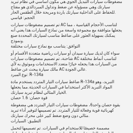
مضغوطات سيارات التبديل الجوي هي مكون أساسي في نظام تبريد
سيارتك وهي مسؤولة عن ضغط وتداول المبردالذي هو مفتاح
للحفاظ على الداخلية سيارتك باردة ومريحة خلال الطقس الحار.
الحجم: قياسي
تم تصميم مضغوطات سيارات AC لتناسب الأحجام القياسية ، مما
يجعلها متوافقة مع مجموعة واسعة من نماذج السيارات.هذا يعني أنه
يمكنك بسهولة العثور على ضاغط مناسب لسيارتك المحددة صنع
ونموذج.
التوافق: يتناسب مع نماذج سيارات مختلفة
سواء كان لديك سيارة سيدان أو سيارات رياضية متعددة الأقسام أو
شاحنة، تم تصميم مضغوطات سيارات AC لتناسب أنماط مختلفة
من السيارات.هذا يجعله خيارًا متعدد الاستخدامات وموثوق به لأي
مالك سيارة يبحث عن ضاغط AC عالي الجودة.
نوع المبرد: R-134a
ضاغط سيارات التيار المتردد يستخدم مادة R-134a التبريد، وهو
المواد التبريد الأكثر استخداما في السيارات الحديثة.مما يجعلها
الخيار المثالي لنظام تبريد سيارتك.
قوة حصان: 1.6 حصان
بقوة حصان واحد6، مضغوطات سيارات التيار المتردد هي مضغوطة
كهربائية قوية وفعالة للتيار المتردد. تم تصميمها لتوفير أداء تبريد
مثالي دون وضع ضغط كبير على محرك سيارتك.
التطبيق: السيارات
مصممة خصيصًا للاستخدام في السيارات. تم تصميمها لتحمل