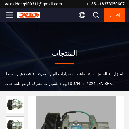
daidong900311@gmail.com
86--18373050607
إقتباس
المنتجات
المنزل
>
المنتجات
>
ضاغطات سيارات التيار المتردد
>
قطع غيار لضغط
الهواء للسيارات لشركة فولفو للشاحنات SD7H15-4324 24V 8PK
OEM:20587125/85000458