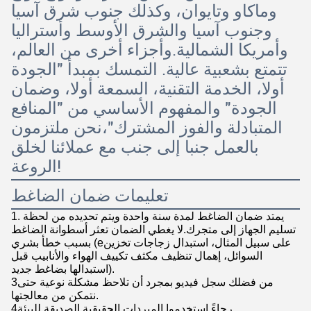
وماكاو وتايوان، وكذلك جنوب شرق آسيا
وجنوب آسيا والشرق الأوسط وأستراليا
وأمريكا الشمالية.وأجزاء أخرى من العالم،
تتمتع بشعبية عالية. التمسك بمبدأ "الجودة
أولا، الخدمة التقنية، السمعة أولا، وضمان
الجودة" والمفهوم الأساسي من "المنافع
المتبادلة والفوز المشترك"،نحن ملتزمون
بالعمل جنبا إلى جنب مع عملائنا لخلق
الروعة!
تعليمات ضمان الضاغط
1. يمتد ضمان الضاغط لمدة سنة واحدة ويتم تحديده من لحظة
تسليم الجهاز إلى متجرك.لا يغطي الضمان تعثر أسطوانة الضاغط
بسبب خطأ بشري (eعلى سبيل المثال، استبدال زجاجات تخزين
السوائل، إهمال تنظيف مكثف تكييف الهواء والأنابيب قبل
استبدالها بضاغط جديد).
3من فضلك سجل فيديو بمجرد أن تلاحظ مشكلة نوعية حتى
نتمكن من معالجتها.
4رجاءً استخدموا المبردات الحقيقية الصديقة للبيئة