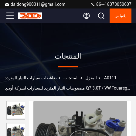
daidong900311@gmail.com
86--18373050607
إقتباس
المنتجات
A0111
>
المنزل
>
المنتجات
>
ضاغطات سيارات التيار المتردد
مضغوطات التيار المتردد للسيارات لشركة أودي Q7 3.0T / VW Touareg
3.0T 7L6820803T 351322811 7P0820803D