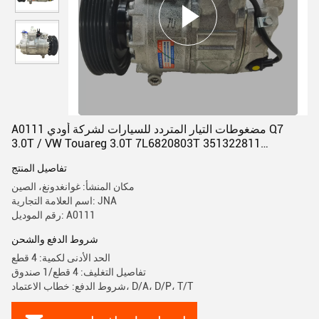
A0111 مضغوطات التيار المتردد للسيارات لشركة أودي Q7
3.0T / VW Touareg 3.0T 7L6820803T 351322811
7P0820803D
تفاصيل المنتج
مكان المنشأ: غوانغدونغ، الصين
اسم العلامة التجارية: JNA
رقم الموديل: A0111
شروط الدفع والشحن
الحد الأدنى لكمية: 4 قطع
تفاصيل التغليف: 4 قطع/1 صندوق
شروط الدفع: خطاب الاعتماد، D/A، D/P، T/T