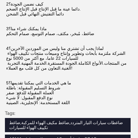
2كيف نضمن الجودة؟
دائما عينة ما قبل الإنتاج قبل الإنتاج الضخم.
دائماً التفتيش النهائي قبل الشحن
3ماذا يمكنك شراء منا؟
ضاغط، مُبخر، مكثف، صمام التوسع، صمام التحكم
4لماذا يجب أن تشتري منا وليس من الموردين الآخرين؟
الشركة ملتزمة بأبحاث وتطوير وإنتاج ومبيعات منتجات تكييف الهواء 
للسيارات 22 عاما، مع أكثر من 5000 نوع
من المنتجات.الأنواع الكاملة.الجودة المستقرة.الخدمة المهنية.التجربة 
الغنية.التعاون من كل قلب مع العملاء!
5ما هي الخدمات التي يمكننا تقديمها؟
شروط التسليم المقبولة: باطلة
العملة المقبولة للدفع: صفر
نوع الدفع المقبول: لا شيء
اللغة المستخدمة: الإنجليزية، الصينية
Tags:
ضاغطات سيارات التيار المتردد,ضاغط مكيف الهواء للمركبة,ضاغط
تكييف الهواء للسيارات