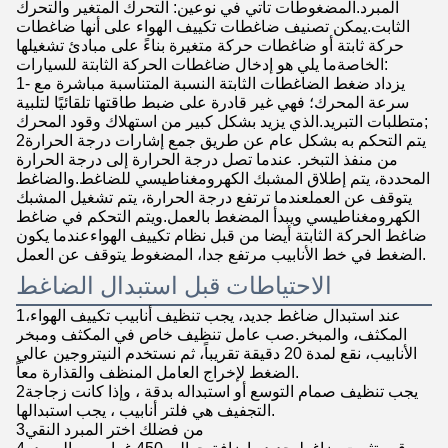
المبرد.المضغوطات تأتي في نوعين: التحرك المتغير والتحرك
الثابت.يمكن تصنيف ضاغطات تكييف الهواء على أنها ضاغطات
حركة ثابتة أو ضاغطات حركة متغيرة بناءً على مبادئ تشغيلها
الخاصةما يلي هو إدخال ضاغطات الحركة الثابتة للسيارات:
1- يزداد ضغط الضاغطات الثابتة النسبة المتناسبة مباشرة مع
سرعة المحرك؛ فهي غير قادرة على ضبط طاقتها تلقائيًا لتلبية
متطلبات التبريد.الذي يزيد بشكل كبير من استهلاك وقود المحرك;
2يتم التحكم به بشكل عام عن طريق جمع إشارات درجة الحرارة
من منفذ التبخر. عندما تصل درجة الحرارة إلى درجة الحرارة
المحددة، يتم إطلاق المشبك الكهرومغناطيسي للضاغط.والضاغط
يتوقف عن العملعندما ترتفع درجة الحرارة، يتم تشغيل المشبك
الكهرومغناطيسي ويبدأ المضغط بالعمل.ويتم التحكم في ضاغط
ضاغط الحركة الثابتة أيضا من قبل نظام تكييف الهواءعندما يكون
الضغط في خط الأنابيب مرتفع جدا، المضغوط يتوقف عن العمل.
الاحتياطات قبل استبدال الضاغط
1عند استبدال ضاغط جديد، يجب تنظيف أنابيب تكييف الهواء،
المكثف، والمبخر.صب عامل تنظيف خاص في المكثف ومبخر
الأنابيب، نقع لمدة 20 دقيقة تقريباً، ثم نستخدم النيتروجين عالي
الضغط لإخراج العامل المنظف والقذارة معاً.
2يجب تنظيف صمام التوسع أو استبداله بدقة ، وإذا كانت زجاجة
التجفيف هي فلتر أنابيب ، يجب استبدالها.
3من فضلك اختر المبرد النقي