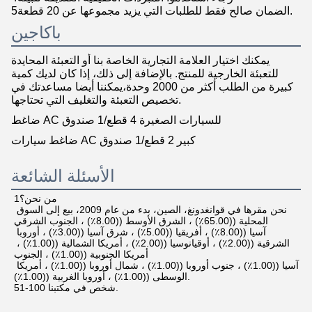
5الضمان صالح فقط للطلبات التي يزيد مجموعها عن 20 قطعة.
باكاجين
يمكنك اختيار العلامة التجارية الخاصة بنا أو التعبئة المحايدة
للتعبئة الخارجية للمنتج. بالإضافة إلى ذلك، إذا كان لديك كمية
كبيرة من الطلب أكثر من 2000 وحدة،يمكننا أيضا مساعدتك في
تخصيص التعبئة والتغليف التي تحتاجها.
ضاغط AC للسيارات الصغيرة 4 قطع/1 صندوق
ضاغط سيارات AC كبير 2 قطع/1 صندوق
الأسئلة الشائعة
1من نحن؟
نحن مقرها في قوانغدونغ، الصين، بدء من عام 2009، بيع إلى السوق 
المحلية ((65.00٪) ، الشرق الأوسط ((8.00٪) ، الجنوب الشرقي
آسيا ((8.00٪) ، أفريقيا ((5.00٪) ، شرق آسيا ((3.00٪) ، أوروبا 
الشرقية ((2.00٪) ، أوقيانوسيا ((2.00٪) ، أمريكا الشمالية ((1.00٪) ، 
أمريكا الجنوبية ((1.00٪) ، الجنوب
آسيا ((1.00٪) ، جنوب أوروبا ((1.00٪) ، شمال أوروبا ((1.00٪) ، أمريكا 
الوسطى ((1.00٪) ، أوروبا الغربية ((1.00٪).
51-100 شخص في مكتبنا.