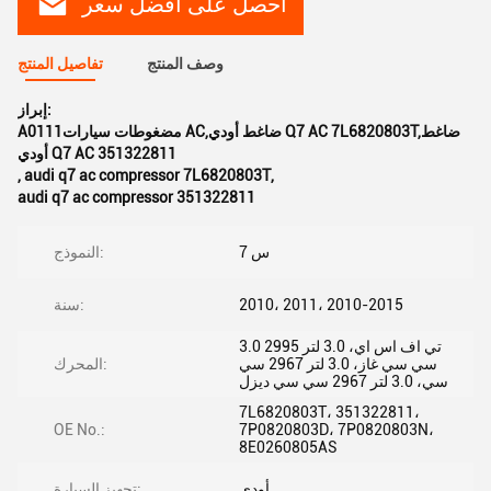
احصل على افضل سعر
وصف المنتج
تفاصيل المنتج
إبراز:
A0111مضغوطات سيارات AC,ضاغط أودي Q7 AC 7L6820803T,ضاغط
أودي Q7 AC 351322811
,
audi q7 ac compressor 7L6820803T
,
audi q7 ac compressor 351322811
س 7
النموذج:
2010، 2011، 2010-2015
سنة:
3.0 تي اف اس اي، 3.0 لتر 2995
سي سي غاز، 3.0 لتر 2967 سي
المحرك:
سي، 3.0 لتر 2967 سي سي ديزل
7L6820803T، 351322811،
OE No.:
7P0820803D، 7P0820803N،
8E0260805AS
أودي
تجهيز السيارة: