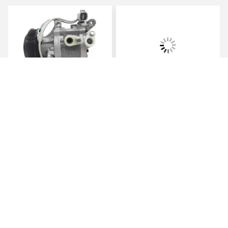
فيديو
فيديو
A3802A1 ضاغط الهواء الآلي
ATC-066-X2 06C
لبيجو 2008/301 سيتروين نيو
مضغوطات سيارات AC
إليزي/C3-XR
لتويوتا كورولا ياريس Alitis
88320-52010 883205201
JSR11T601088
احصل على افضل سعر
احصل على افضل سعر
Guangzhou Xiaodai Trade Co., Ltd.