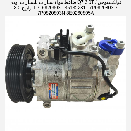
ضاغط هواء سيارات للسيارات أودي Q7 3.0T / فولكسفوجن
تواريج 3.0T 7L6820803T 351322811 7P0820803D
7P0820803N 8E0260805A