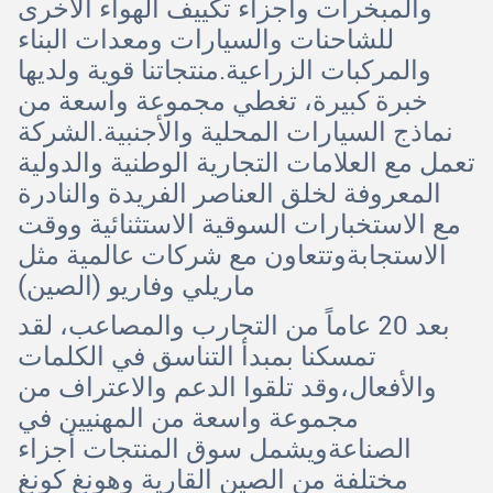
والمبخرات وأجزاء تكييف الهواء الأخرى
للشاحنات والسيارات ومعدات البناء
والمركبات الزراعية.منتجاتنا قوية ولديها
خبرة كبيرة، تغطي مجموعة واسعة من
نماذج السيارات المحلية والأجنبية.الشركة
تعمل مع العلامات التجارية الوطنية والدولية
المعروفة لخلق العناصر الفريدة والنادرة
مع الاستخبارات السوقية الاستثنائية ووقت
الاستجابةوتتعاون مع شركات عالمية مثل
ماريلي وفاريو (الصين)
بعد 20 عاماً من التجارب والمصاعب، لقد
تمسكنا بمبدأ التناسق في الكلمات
والأفعال،وقد تلقوا الدعم والاعتراف من
مجموعة واسعة من المهنيين في
الصناعةويشمل سوق المنتجات أجزاء
مختلفة من الصين القارية وهونغ كونغ