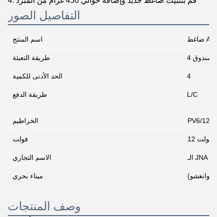
4. قم بتثبيت ضاغط جديد وإضافة حوالي 450 غرام من المبرد
التفاصيل الصور
اسم المنتج
طريقة التعبئة
4
الحد الأدنى للكمية
L/C
طريقة الدفع
PV6/125
الخراطيم
12 فولت
فولت
الـ JNA
الاسم التجاري
 (غوانغشو)
ميناء بحري
وصف المنتجات