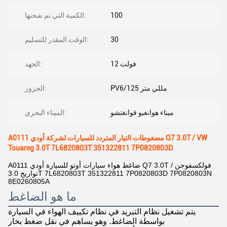
100
الكمية التي تم شحنها:
30
الوقت المقدر للتسليم:
12 فولت
الجهد:
PV6/125 مللي متر
الحزوز:
ميناء هوانغبو قوانغتشو
الميناء البحري:
A0111 مضغوطات التيار المتردد للسيارات لشركة أودي Q7 3.0T / VW
Touareg 3.0T 7L6820803T 351322811 7P0820803D
A0111 ضاغط هواء سيارات أوتو للسيارة أودي Q7 3.0T / فولكسفوجن
تواريج 3.0T 7L6820803T 351322811 7P0820803D 7P0820803N
8E0260805A
ما هو الضاغط
يتم تشغيل نظام التبريد في نظام تكييف الهواء في السيارة
بواسطة الضاغط. وهو يساهم في نقل ضغط بخار