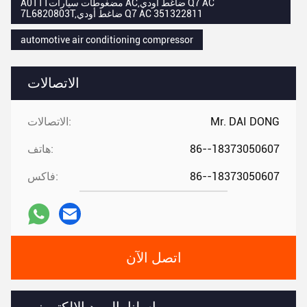
A0111مضغوطات سيارات AC,ضاغط أودي Q7 AC
7L6820803T,ضاغط أودي Q7 AC 351322811
automotive air conditioning compressor
الاتصالات
Mr. DAI DONG
الاتصالات:
86--18373050607
هاتف:
86--18373050607
فاكس:
اتصل الآن