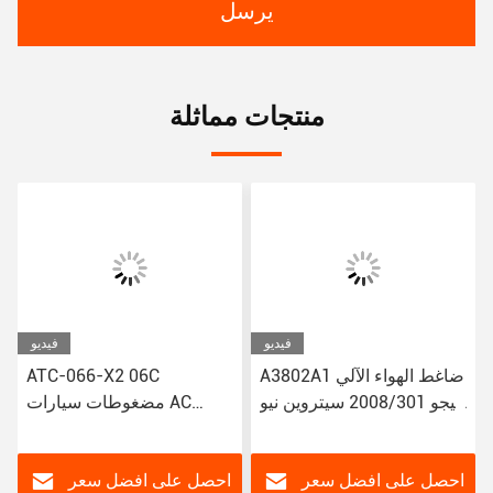
يرسل
منتجات مماثلة
فيديو
فيديو
A3802A1 ضاغط الهواء الآلي
ATC-066-X2 06C
لبيجو 2008/301 سيتروين نيو
مضغوطات سيارات AC
إليزي/C3-XR
لتويوتا كورولا ياريس Alitis
88320-52010 883205201
JSR11T601088
احصل على افضل سعر
احصل على افضل سعر