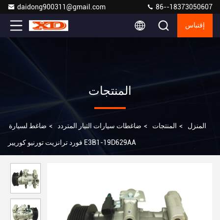
daidong900311@gmail.com
86--18373050607
إقتباس
المنتجات
المنزل
>
المنتجات
>
ضاغطات سيارات التيار المتردد
>
ضاغط لسيارة
فورد ترانزيت تورنيو كوريير E3B1-19D629AA