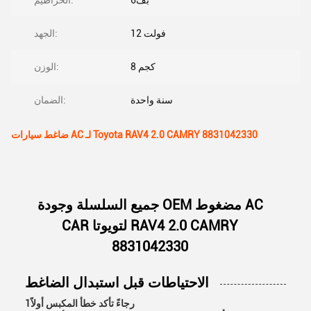
بف6
الخراطيم:
12 فولت
الجهد:
8 كجم
الوزن:
سنة واحدة
الضمان:
ضاغط سيارات AC لـ Toyota RAV4 2.0 CAMRY 8831042330
جميع السلسلة وجودة OEM مضغوط AC
CAR لتويوتا RAV4 2.0 CAMRY
8831042330
الاحتياطات قبل استبدال الضاغط
1رجاءً تأكد خطأ المكبس أولاً