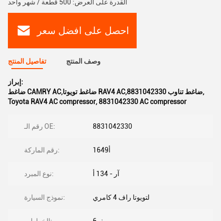
القدرة على العرض: 500 قطعة / شهر واحد
احصل على افضل سعر
وصف المنتج
تفاصيل المنتج
إبراز:
,
ضاغط CAMRY AC,ضاغط تويوتا RAV4 AC,8831042330 ضاغط تناوب
Toyota RAV4 AC compressor
,
8831042330 AC compressor
8831042330
رقم الـ OE:
أ1649
رقم الماركة:
آر - 134 أ
نوع المبرد:
لتويوتا راف 4 كامري
نموذج السيارة: