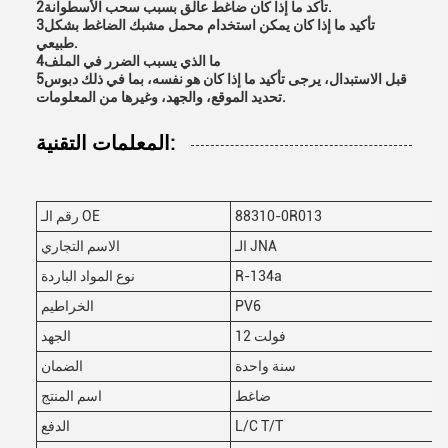
2تأكد ما إذا كان ضاغط عالق بسبب سحب الأسطوانة.
3تأكيد ما إذا كان يمكن استخدام محمل مشبك الضاغط بشكل
طبيعي.
4ما الذي يسبب الضرر في الملف
5قبل الاستبدال، يرجى تأكيد ما إذا كان هو نفسه، بما في ذلك دبوس
تحديد الموقع، والجهد، وغيرها من المعلومات.
المعلمات التقنية:
88310-0R013
رقم الـ OE
الـ JNA
الاسم التجاري
R-134a
نوع المواد الباردة
PV6
الخراطيم
12 فولت
الجهد
سنة واحدة
الضمان
ضاغط
اسم المنتج
L/C T/T
الدفع