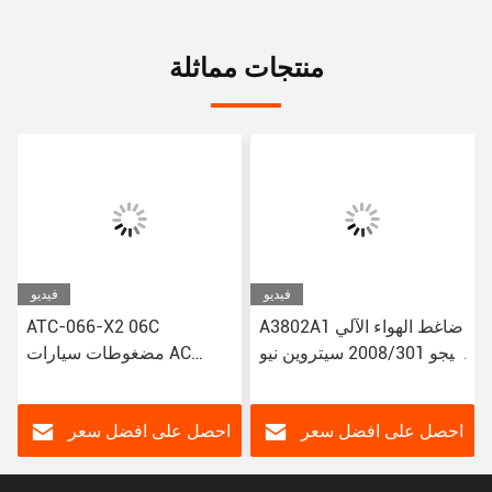
منتجات مماثلة
فيديو
فيديو
A3802A1 ضاغط الهواء الآلي
ATC-066-X2 06C
لبيجو 2008/301 سيتروين نيو
مضغوطات سيارات AC
إليزي/C3-XR
لتويوتا كورولا ياريس Alitis
88320-52010 883205201
JSR11T601088
احصل على افضل سعر
احصل على افضل سعر