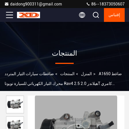
daidong900311@gmail.com
86--18373050607
إقتباس
المنتجات
A1650 ضاغط
>
المنزل
>
المنتجات
>
ضاغطات سيارات التيار المتردد
محرك التيار الكهربائي للسيارة تويوتا Rav4 2.5 هيلاندر 2.0T كامري
ليكسوس NX300/RX200/RX300 88310-0R011