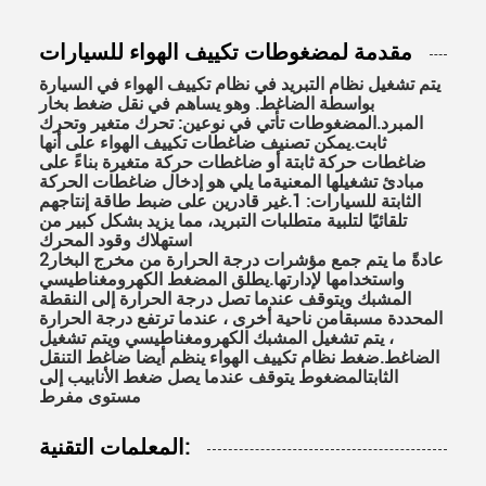
مقدمة لمضغوطات تكييف الهواء للسيارات
يتم تشغيل نظام التبريد في نظام تكييف الهواء في السيارة
بواسطة الضاغط. وهو يساهم في نقل ضغط بخار
المبرد.المضغوطات تأتي في نوعين: تحرك متغير وتحرك
ثابت.يمكن تصنيف ضاغطات تكييف الهواء على أنها
ضاغطات حركة ثابتة أو ضاغطات حركة متغيرة بناءً على
مبادئ تشغيلها المعنيةما يلي هو إدخال ضاغطات الحركة
الثابتة للسيارات: 1.غير قادرين على ضبط طاقة إنتاجهم
تلقائيًا لتلبية متطلبات التبريد، مما يزيد بشكل كبير من
استهلاك وقود المحرك
2عادةً ما يتم جمع مؤشرات درجة الحرارة من مخرج البخار
واستخدامها لإدارتها.يطلق المضغط الكهرومغناطيسي
المشبك ويتوقف عندما تصل درجة الحرارة إلى النقطة
المحددة مسبقامن ناحية أخرى ، عندما ترتفع درجة الحرارة
، يتم تشغيل المشبك الكهرومغناطيسي ويتم تشغيل
الضاغط.ضغط نظام تكييف الهواء ينظم أيضا ضاغط التنقل
الثابتالمضغوط يتوقف عندما يصل ضغط الأنابيب إلى
مستوى مفرط
المعلمات التقنية: