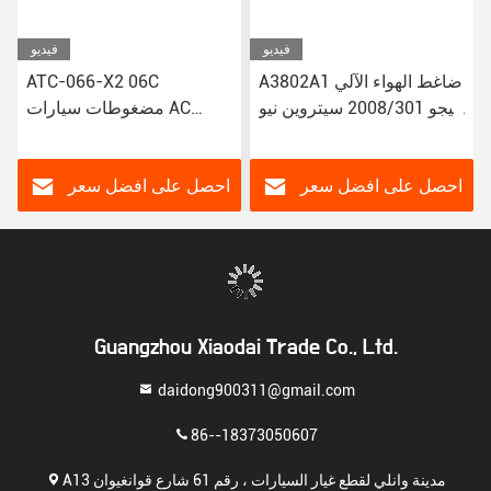
فيديو
فيديو
A3802A1 ضاغط الهواء الآلي
ATC-066-X2 06C
لبيجو 2008/301 سيتروين نيو
مضغوطات سيارات AC
إليزي/C3-XR
لتويوتا كورولا ياريس Alitis
88320-52010 883205201
JSR11T601088
احصل على افضل سعر
احصل على افضل سعر
Guangzhou Xiaodai Trade Co., Ltd.
daidong900311@gmail.com
86--18373050607
A13 مدينة وانلي لقطع غيار السيارات ، رقم 61 شارع قوانغيوان