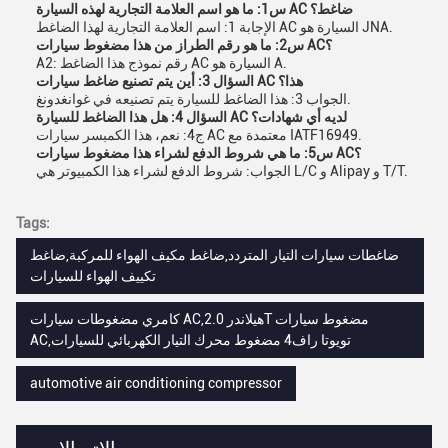
س1: ما هو اسم العلامة التجارية لهذه السيارة AC ضاغط؟
الإجابة 1: اسم العلامة التجارية لهذا الضاغط AC السيارة هو JNA.
س2: ما هو رقم الطراز من هذا مضغوط سيارات AC؟
A2: رقم نموذج هذا الضاغط AC السيارة هو A.
السؤال 3: أين يتم تصنيع ضاغط سيارات AC هذا؟
الجواب 3: هذا الضاغط للسيارة يتم تصنيعه في غوانغدونغ.
السؤال 4: هل هذا الضاغط للسيارة AC لديه أي شهادات؟
ج4: نعم، هذا الكمبسر سيارات AC معتمدة مع IATF16949.
س5: ما هي شروط الدفع لشراء هذا مضغوط سيارات AC؟
الجواب: شروط الدفع لشراء هذا الكمبيوتر هي L/C و Alipay و T/T.
Tags:
ضاغطات سيارات التيار المتردد,ضاغط مكيف الهواء للمركبة,ضاغط
تكييف الهواء للسيارات
كامري مضغوطات سيارات AC,هيلاندر 2.0T مضغوط سيارات
AC,تويوتا راف4 مضغوط محرك التيار الكهربائي للسيارات
automotive air conditioning compressor