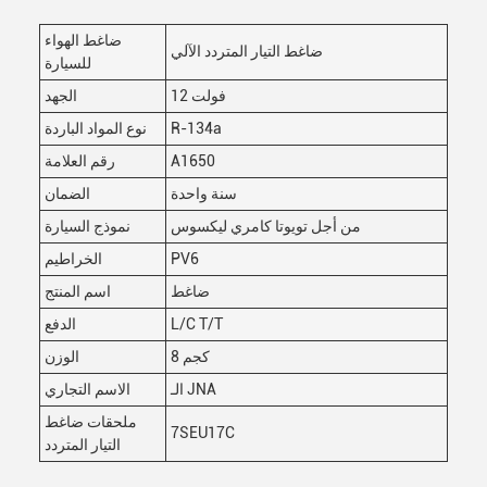
ضاغط الهواء
ضاغط التيار المتردد الآلي
للسيارة
12 فولت
الجهد
R-134a
نوع المواد الباردة
A1650
رقم العلامة
سنة واحدة
الضمان
من أجل تويوتا كامري ليكسوس
نموذج السيارة
PV6
الخراطيم
ضاغط
اسم المنتج
L/C T/T
الدفع
8 كجم
الوزن
الـ JNA
الاسم التجاري
ملحقات ضاغط
7SEU17C
التيار المتردد