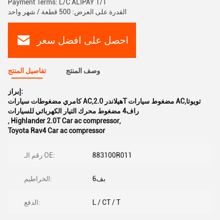
Payment Terms: L/C ALIPAY T/T
القدرة على العرض: 500 قطعة / شهر واحد
احصل على افضل سعر
وصف المنتج
تفاصيل المنتج
إبراز:
كامري مضغوطات سيارات AC,هيلاندر 2.0T مضغوط سيارات AC,تويوتا
راف4 مضغوط محرك التيار الكهربائي للسيارات
,
Highlander 2.0T Car ac compressor
,
Toyota Rav4 Car ac compressor
883100R011
رقم الـ OE:
بف6
الخراطيم:
L / CT / T
الدفع: