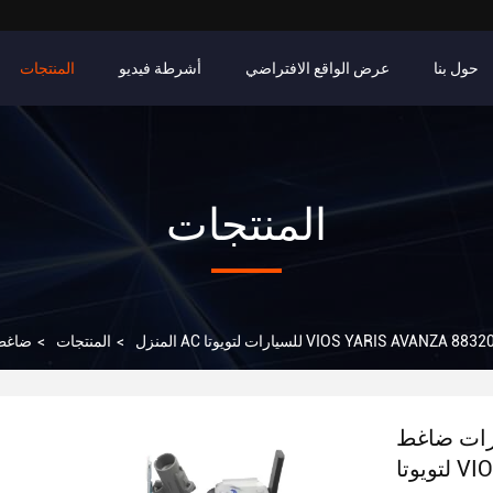
حول بنا
عرض الواقع الافتراضي
أشرطة فيديو
المنتجات
المنتجات
اء للسيارات ضاغط AC للسيارات لتويوتا VIOS YARIS AVANZA 88320-0D150
المنزل
>
المنتجات
>
ضاغطا
 AC للسيارات
VIOS