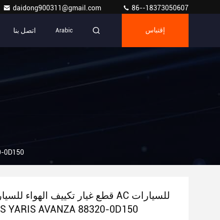
daidong900311@gmail.com
86--18373050607
اتصل بنا
إقتباس
Arabic
قطع غيار تكييف الهو
قطع غيار تكييف الهواء للسيارات ضاغط
لتويوتا  YARIS AVANZA 88320-0D150