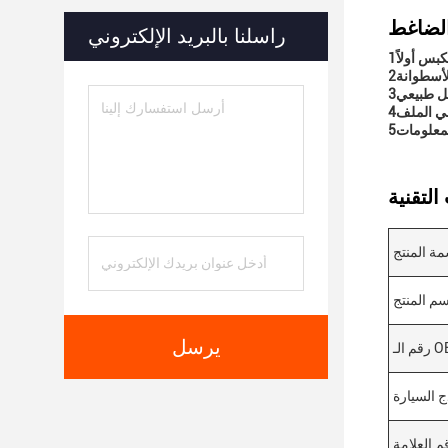
راسلنا بالبريد الإلكتروني
كبس أولاً
في الملف
ة المنتج
سم المنتج
يرسل
م الـ OE
ج السيارة
م العلامة