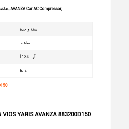
,
AVANZA Car AC Compressor
,
88320-0D150 ضاغ
سنة واحدة
ضاغط
آر - 134 أ
بف6
قطع غيار ت
قطع غيار تكييف الهواء للسيارات ضاغط لسيارات للسيارة تويوتا VIOS YARIS AVANZA 883200D150