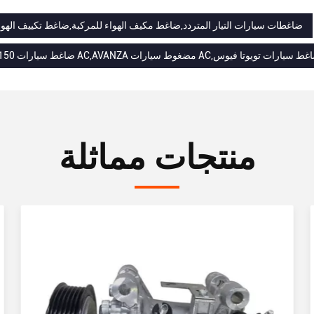
ضاغطات سيارات التيار المتردد,ضاغط مكيف الهواء للمركبة,ضاغط تكييف الهوا
88320- ضاغط سيارات AC,AVANZA مضغوط سيارات AC,ضاغط سيارات تويوتا فيوس
منتجات مماثلة