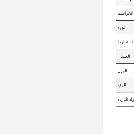
الخراطيم
الجهد
 التجارية
الضمان
الوزن
الدفع
اد الباردة