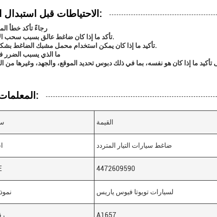
الاحتياطات قبل استبدال الضاغط:
1رجاءً تأكد خطأ الم
2تأكد ما إذا كان ضاغط عالق بسبب سحب الأسطوانة.
3تأكيد ما إذا كان يمكن استخدام محمل مشبك الضاغط بشكل طبيعي.
4ما الذي يسبب الضرر 
المعلمات التقنية:
القيمة
سم
ضاغط سيارات التيار المتردد
ا
4472609590
رق
لسيارات تويوتا فيوس ياريس
نموذ
A1657
رق