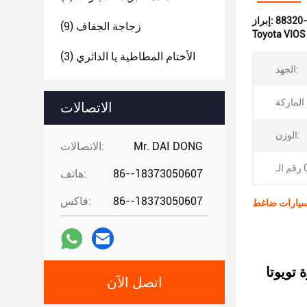
إبراز:
زجاجة الجفاف
(9)
Toyota VIOS
الأختام المطاطية يا الدائري
(3)
الجهد:
الاتصالات
الوزن:
Mr. DAI DONG
الاتصالات:
OE:
86--18373050607
هاتف:
86--18373050607
فاكس:
اتصل الآن