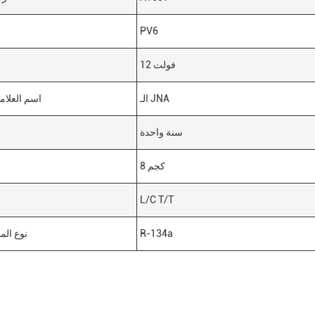
PV6
12 فولت
الـ JNA
اسم العلامة
سنة واحدة
8 كجم
L/C T/T
R-134a
نوع المو