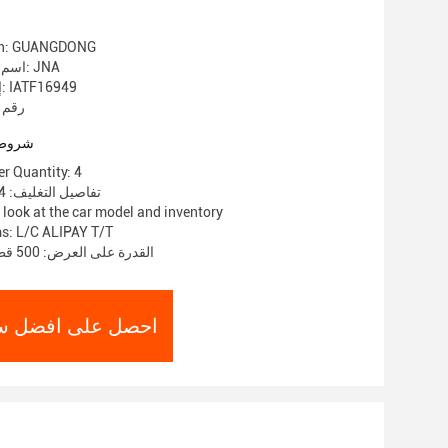
gin: GUANGDONG
اسم العلامة التجارية: JNA
إصدار الشهادات: IATF16949
رقم ال
شروط 
r Quantity: 4
تفاصيل التغليف: 4 قطع/1 صندوق
 look at the car model and inventory
s: L/C ALIPAY T/T
القدرة على العرض: 500 قطعة / شهر واحد
احصل على افضل س