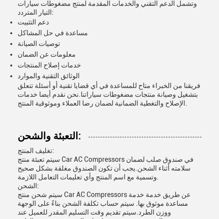
وتشمل الدعم التقني والخدمات المقدمة لمنتج مضغوطات سيارات
التيار المتردد:
دعم التثبيت
مساعدة في حل المشاكل
توصيات الصيانة
معلومات عن الضمان
خدمات إصلاح المنتجات
الوثائق التقنية والموارد
فريقنا من الخبراء متاح للمساعدة في أي قضايا تقنية أو أسئلة تتعلق
بتشغيل وصيانة منتجات مضغوطات سياراتنا.نحن نقدم أيضا خدمات
الإصلاح والتغطية الضمانية لضمان رضا العملاء وموثوقية المنتج.
التعبئة والشحن:
تغليف المنتج:
سيتم تعبئة منتج Car AC Compressors في صندوق صلب لضمان
سلامته أثناء الشحن.يجب أن تكون الصندوق مغلقة بشكل صحيح
وتسمية مع اسم المنتج وأي تعليمات التعامل اللازمة.
الشحن:
سيتم شحن منتج Car AC Compressors عن طريق خدمة خدمة
مساعدة موثوق بها. سيتم حساب تكلفة الشحن بناءً على الوجهة
ووزن الطرد.سيتم تقديم وقت التسليم المقدر للعميل عند