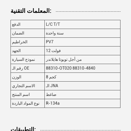
المعلمات التقنية:
L/C T/T
الدفع
سنة واحدة
الضمان
PV7
الخراطيم
12 فولت
الجهد
من أجل تويوتا هايلاندر
نموذج السيارة
88310-OT020 88310-4840
رقم الـ OE
8 كجم
الوزن
الـ JNA
الاسم التجاري
ضاغط
اسم المنتج
R-134a
نوع المواد الباردة
التطبيقات: