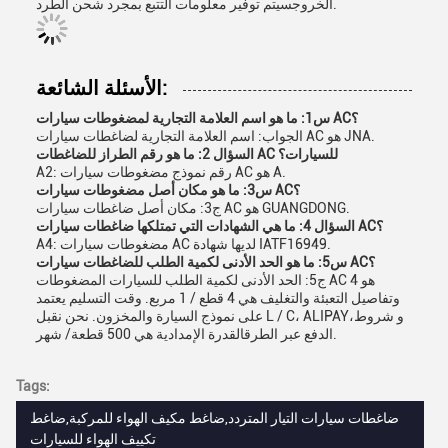
الخروجسيتم توفير معلومات التتبع بمجرد شحن الطرد.
الأسئلة الشائعة:
س1: ما هو اسم العلامة التجارية لمضغوطات سيارات AC؟
الجواب: اسم العلامة التجارية لضاغطات سيارات AC هو JNA.
السؤال 2: ما هو رقم الطراز للضاغطات AC للسيارات؟
A2: رقم نموذج مضغوطات سيارات AC هو A.
س3: ما هو مكان أصل مضغوطات سيارات AC؟
ج3: مكان أصل ضاغطات سيارات AC هو GUANGDONG.
السؤال 4: ما هي الشهادات التي تمتلكها ضاغطات سيارات AC؟
A4: مضغوطات سيارات AC لديها شهادة IATF16949.
س5: ما هو الحد الأدنى لكمية الطلب للضاغطات سيارات AC؟
ج5: الحد الأدنى لكمية الطلب للسيارات المضغوطات AC هو 4
وتفاصيل التعبئة والتغليف هي 4 قطع / 1 مربع. وقت التسليم يعتمد
على نموذج السيارة والمخزون. نحن نقبل L / C، ALIPAY،و شروط
الدفع عبر الطرقالقدرة الإمدادية هي 500 قطعة/ شهر.
Tags:
ضاغطات سيارات التيار المتردد,ضاغط مكيف الهواء للمركبة,ضاغط
تكييف الهواء للسيارات