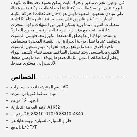
في نوعين: تحرك متغير وتحرك ثابت.يمكن تصنيف ضاغطات تكييف
الهواء على أنها ضاغطات حركة ثابتة أو ضاغطات حركة متغيرة بناءً
على مبادئ تشغيلها المعنيةما يلي هو إدخال ضاغطات الحركة الثابتة
للسيارات: 1.غير قادرين على ضبط طاقة إنتاجهم تلقائيًا لتلبية
متطلبات التبريد، مما يزيد بشكل كبير من استهلاك وقود المحرك
2عادةً ما يتم جمع مؤشرات درجة الحرارة من مخرج البخار
واستخدامها لإدارتها.يطلق المضغط الكهرومغناطيسي المشبك
ويتوقف عندما تصل درجة الحرارة إلى النقطة المحددة مسبقامن
ناحية أخرى ، عندما ترتفع درجة الحرارة ، يتم تشغيل المشبك
الكهرومغناطيسي ويتم تشغيل الضاغط.ضغط نظام تكييف الهواء
ينظم أيضا ضاغط التنقل الثابتالمضغوط يتوقف عندما يصل ضغط
الأنابيب إلى مستوى مفرط
الخصائص:
اسم المنتج: ضاغطات سيارات AC
النوع: ضاغط كهربائي متردد
الجهد: 12 فولت
رقم العلامة التجارية: A1632
رقم الـ OE: 88310-OT020 88310-4840
طراز السيارة: لسيارة تويوتا هايلاندر
الدفع: L/C T/T