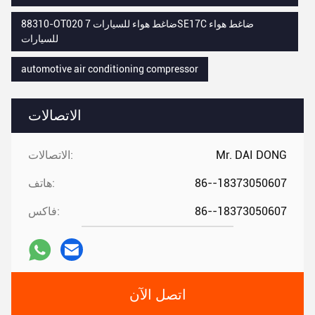
88310-OT020 ضاغط هواء للسيارات 7SE17C ضاغط هواء
للسيارات
automotive air conditioning compressor
الاتصالات
Mr. DAI DONG
الاتصالات:
86--18373050607
هاتف:
86--18373050607
فاكس:
اتصل الآن