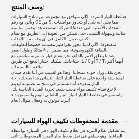
وصف المنتج:
ضاغطنا التيار المتردد الآلي متوافق مع مجموعة من نماذج السيارات
ويأتي مع رقم OE من S، مما يعني أنه يلبي أو يتجاوز مواصفات
المعدات الأصلية التي حددها الشركة المصنعة.هذا يضمن مناسبة
مثالية وسهولة التثبيت، حتى تتمكن من العودة إلى الطريق مع نظام
تكييف يعمل بالكامل في أي وقت من الأوقات.
المضغوط الآلي لدينا مجهز بخراطيم مصممة خصيصاً لتطبيقات
الطاقة الكهروضوئية، مما يضمن أداءً مثاليًا وطول العمر.
عندما يتعلق الأمر بالدفع، نحن نقدم خيارات مرنة تتناسب مع
احتياجاتك. يمكنك اختيار الدفع عن طريق L / C أو T / T، أيهما أكثر
ملاءمة بالنسبة لك.
نحن نقف وراء جودة منتجاتنا، وهذا هو السبب في أننا نقدم ضمان
لمدة سنة واحدة على ضاغطنا التيار التيار التلقائي.هذا يمنحك راحة
البال بمعرفة أنك تستثمر في منتج تم تصميمه ليدوم.
لا تدع نظام تكييف هواء معيب يفسد تجربة القيادة الخاصة بك،
واستثمر في ضاغطنا التيار التيار التيار التلقائي اليوم واستمتع بأداء
تبريد موثوق به وفعال طوال العام!
مقدمة لمضغوطات تكييف الهواء للسيارات
يتم تشغيل نظام التبريد في نظام تكييف الهواء في السيارة بواسطة
الضاغط. وهو يساهم في نقل ضغط بخار المبرد.المضغوطات تأتي