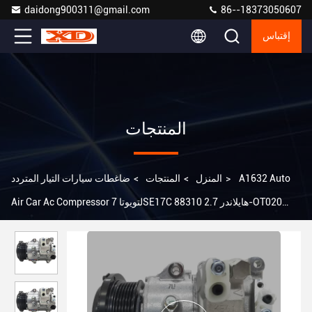
daidong900311@gmail.com
86--18373050607
إقتباس
المنتجات
A1632 Auto
>
المنزل
>
المنتجات
>
ضاغطات سيارات التيار المتردد
Air Car Ac Compressor لتويوتا 7SE17C هايلاندر 2.7 88310-OT020
88310-4840