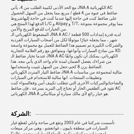
مع الحد الأدنى لكمية الطلب من 4، يأتي JNA A الكهربائية AC
ضاغط في عبوة من 4 قطع / مربع.مما يجعل من السهل الحصول
على ضاغط كنت في حاجة إليها عندما كنت في حاجة إليهاشروط
الدفع لهذا المنتج هي L/C و Alipay و T/T، مما يوفر مجموعة متنوعة
من الخيارات للدفع المريح والأمن.
المضغوط الكهربائي الـ JNA A AC لديه قدرة إمدادات 500 قطعة /
شهر ، مما يجعله خيارًا موثوقًا لكل من أصحاب السيارات الفردية
والشركات الكبيرة.تم تصميم هذا الضاغط للعمل مع مجموعة واسعة
من نماذج السيارات وأنواعها، ومتوافق مع رقم العلامة التجارية XD.
عندما تختار ضاغط الـ JNA A AC الكهربائي، يمكنك أن تكون واثقًا
من شراءك بفضل الضمان لمدة عام واحد الذي يأتي معه. هذا
الضاغط يزن 8 كجم،جعل من السهل تثبيت واستخدامها.
ضاغط التيار المتردد الكهربائي JNA A مثالية لمجموعة من مناسبات
وتطبيقات المنتجات. انها مثالية للاستخدام في السيارات
والشاحناتوالمركبات الأخرى التي تتطلب تكييف آمن وفعالسواء كنت
تقود في الطقس الحار أو تحتاج إلى التبريد بسرعة ، فإن ضاغط AC
الكهربائي JNA A هو خيار رائع لأي مالك سيارة أو ميكانيكي.
الشركة:
تأسست شركتنا في عام 2003 وتقع في ساحة وانلي لقطع غيار
السيارات في منطقة باييون ، غوانغشو ، وهي مركز مبيعات
لوجستيات ومكونات تكييف الهواء للسيارات مشهور عالميًا.