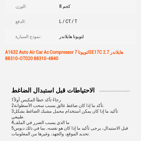
8 كجم
الوزن:
L / CT / T
الدفع:
لتويوتا هايلاندر
نموذج السيارة:
A1632 Auto Air Car Ac Compressor لتويوتا 7SE17C هايلاندر 2.7
88310-OT020 88310-4840
الاحتياطات قبل استبدال الضاغط
1رجاءً تأكد خطأ المكبس أولاً
2تأكد ما إذا كان ضاغط عالق بسبب سحب الأسطوانة.
3تأكيد ما إذا كان يمكن استخدام محمل مشبك الضاغط بشكل
طبيعي.
4ما الذي يسبب الضرر في الملف
5قبل الاستبدال، يرجى تأكيد ما إذا كان هو نفسه، بما في ذلك دبوس
تحديد الموقع، والجهد، وغيرها من المعلومات.