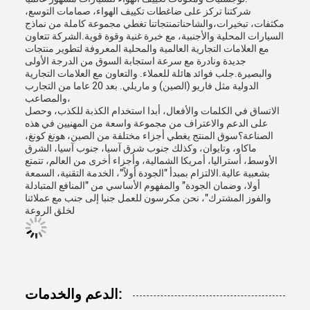
شركتنا تركز على ضاغطات تكييف الهواء، صمامات التوسع،
مكثفات، تبخيرات،والشاحناتمنتجاتنا تغطي مجموعة كاملة من نماذج
السيارات المحلية والأجنبية، مع خبرة غنية وقوة قوية.الشركة تتعاون
مع العلامات التجارية العالمية والمحلية المعروفة لتطوير منتجات
جديدة ونادرة مع سرعة استجابة السوق من الدرجة الأولى
والبصيرة.جلب فوائد هائلة للعملاء. والتعاون مع العلامات التجارية
الدولية مثل فاريو (الصين) و ماريلي. بعد 20 عاما من التجارب
والمصاعب،
الاتساق في الكلمات والأفعال، أبدا استخدام الكذبة للكذب، وحصل
على الدعم والاعتراف من مجموعة واسعة من المهنيين في هذه
الصناعة؟سوق المنتج يغطي أجزاء مختلفة من الصين، هونغ كونغ،
ماكاو، وتايوان، وكذلك جنوب شرق آسيا، جنوب آسيا، الشرق
الأوسط، أستراليا، أمريكا الشمالية، وأجزاء أخرى من العالم، تتمتع
بشعبية عالية.الالتزام بمبدأ "الجودة أولاً"، الخدمة التقنية، السمعة
أولا، وضمان الجودة" والمفهوم الأساسي من "المنافع المتبادلة
والفوز المشترك"، نحن مكرسون للعمل جنبا إلى جنب مع عملائنا
لخلق الروعة
الدعم والخدمات: