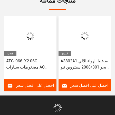
منتجات مماثلة
فيديو
فيديو
A3802A1 ضاغط الهواء الآلي
ATC-066-X2 06C
لبيجو 2008/301 سيتروين نيو
مضغوطات سيارات AC
إليزي/C3-XR
لتويوتا كورولا ياريس Alitis
88320-52010 883205201
JSR11T601088
احصل على افضل سعر
احصل على افضل سعر