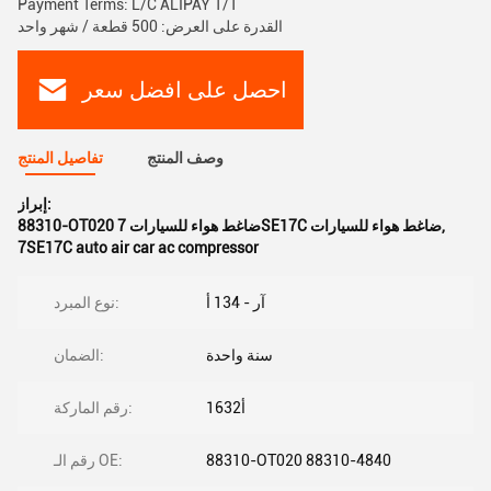
Payment Terms: L/C ALIPAY T/T
القدرة على العرض: 500 قطعة / شهر واحد
احصل على افضل سعر
وصف المنتج
تفاصيل المنتج
إبراز:
,
88310-OT020 ضاغط هواء للسيارات 7SE17C ضاغط هواء للسيارات
7SE17C auto air car ac compressor
آر - 134 أ
نوع المبرد:
سنة واحدة
الضمان:
أ1632
رقم الماركة:
88310-OT020 88310-4840
رقم الـ OE: