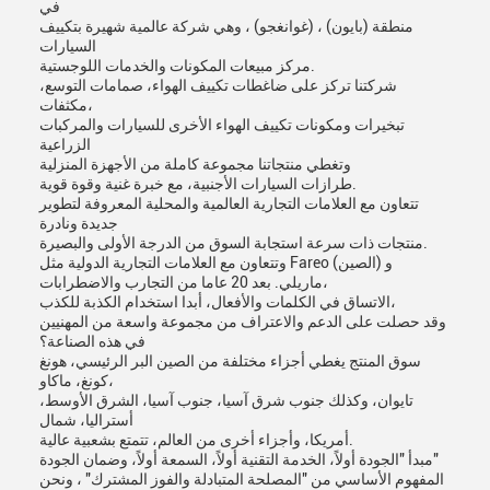
في
منطقة (بايون) ، (غوانغجو) ، وهي شركة عالمية شهيرة بتكييف
السيارات
مركز مبيعات المكونات والخدمات اللوجستية.
شركتنا تركز على ضاغطات تكييف الهواء، صمامات التوسع،
مكثفات،
تبخيرات ومكونات تكييف الهواء الأخرى للسيارات والمركبات
الزراعية
وتغطي منتجاتنا مجموعة كاملة من الأجهزة المنزلية
طرازات السيارات الأجنبية، مع خبرة غنية وقوة قوية.
تتعاون مع العلامات التجارية العالمية والمحلية المعروفة لتطوير
جديدة ونادرة
منتجات ذات سرعة استجابة السوق من الدرجة الأولى والبصيرة.
وتتعاون مع العلامات التجارية الدولية مثل Fareo (الصين) و
ماريلي. بعد 20 عاما من التجارب والاضطرابات،
الاتساق في الكلمات والأفعال، أبدا استخدام الكذبة للكذب،
وقد حصلت على الدعم والاعتراف من مجموعة واسعة من المهنيين
في هذه الصناعة؟
سوق المنتج يغطي أجزاء مختلفة من الصين البر الرئيسي، هونغ
كونغ، ماكاو،
تايوان، وكذلك جنوب شرق آسيا، جنوب آسيا، الشرق الأوسط،
أستراليا، شمال
أمريكا، وأجزاء أخرى من العالم، تتمتع بشعبية عالية.
مبدأ "الجودة أولاً، الخدمة التقنية أولاً، السمعة أولاً، وضمان الجودة"
المفهوم الأساسي من "المصلحة المتبادلة والفوز المشترك" ، ونحن