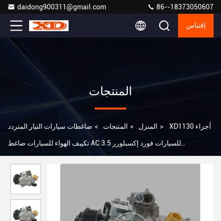
daidong900311@gmail.com
86--18373050607
إقتباس
المنتجات
XD1130 أجزاء
>
المنزل
>
المنتجات
>
ضاغطات سيارات التيار المتردد
تكييف الهواء للسيارات ضاغط AC للسيارات فورد إكسبلورر 3.5
DA8319D629AC DA8319D629AD