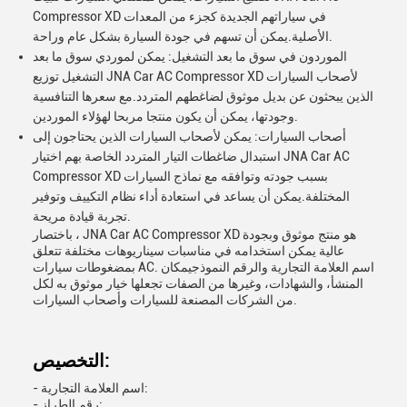
Compressor XD في سياراتهم الجديدة كجزء من المعدات
الأصلية.يمكن أن تسهم في جودة السيارة بشكل عام وراحة.
الموردون في سوق ما بعد التشغيل: يمكن لموردي سوق ما بعد
التشغيل توزيع JNA Car AC Compressor XD لأصحاب السيارات
الذين يبحثون عن بديل موثوق لضاغطهم المتردد.مع سعرها التنافسية
وجودتها، يمكن أن يكون منتجا مربحا لهؤلاء الموردين.
أصحاب السيارات: يمكن لأصحاب السيارات الذين يحتاجون إلى
استبدال ضاغطات التيار المتردد الخاصة بهم اختيار JNA Car AC
Compressor XD بسبب جودته وتوافقه مع نماذج السيارات
المختلفة.يمكن أن يساعد في استعادة أداء نظام التكييف وتوفير
تجربة قيادة مريحة.
باختصار ، JNA Car AC Compressor XD هو منتج موثوق وبجودة
عالية يمكن استخدامه في مناسبات سيناريوهات مختلفة تتعلق
بمضغوطات سيارات AC. اسم العلامة التجارية والرقم النموذجيمكان
المنشأ، والشهادات، وغيرها من الصفات تجعلها خيار موثوق به لكل
من الشركات المصنعة للسيارات وأصحاب السيارات.
التخصيص:
- اسم العلامة التجارية:
- رقم الطراز: