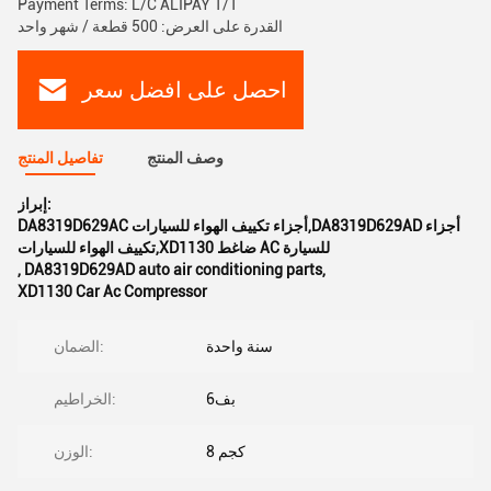
Payment Terms: L/C ALIPAY T/T
القدرة على العرض: 500 قطعة / شهر واحد
احصل على افضل سعر
وصف المنتج
تفاصيل المنتج
إبراز:
DA8319D629AC أجزاء تكييف الهواء للسيارات,DA8319D629AD أجزاء
تكييف الهواء للسيارات,XD1130 ضاغط AC للسيارة
,
DA8319D629AD auto air conditioning parts
,
XD1130 Car Ac Compressor
سنة واحدة
الضمان:
بف6
الخراطيم:
8 كجم
الوزن: