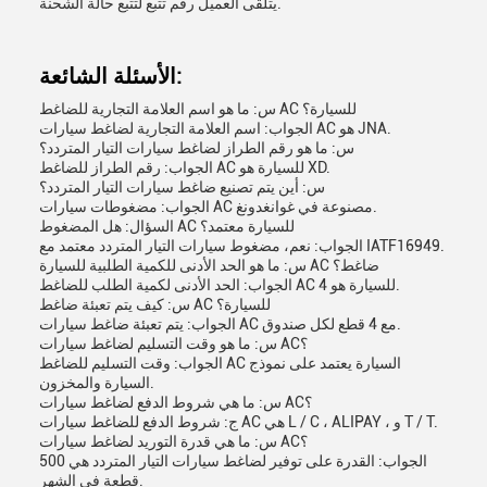
يتلقى العميل رقم تتبع لتتبع حالة الشحنة.
الأسئلة الشائعة:
س: ما هو اسم العلامة التجارية للضاغط AC للسيارة؟
الجواب: اسم العلامة التجارية لضاغط سيارات AC هو JNA.
س: ما هو رقم الطراز لضاغط سيارات التيار المتردد؟
الجواب: رقم الطراز للضاغط AC للسيارة هو XD.
س: أين يتم تصنيع ضاغط سيارات التيار المتردد؟
الجواب: مضغوطات سيارات AC مصنوعة في غوانغدونغ.
السؤال: هل المضغوط AC للسيارة معتمد؟
الجواب: نعم، مضغوط سيارات التيار المتردد معتمد مع IATF16949.
س: ما هو الحد الأدنى للكمية الطلبية للسيارة AC ضاغط؟
الجواب: الحد الأدنى لكمية الطلب للضاغط AC للسيارة هو 4.
س: كيف يتم تعبئة ضاغط AC للسيارة؟
الجواب: يتم تعبئة ضاغط سيارات AC مع 4 قطع لكل صندوق.
س: ما هو وقت التسليم لضاغط سيارات AC؟
الجواب: وقت التسليم للضاغط AC السيارة يعتمد على نموذج
السيارة والمخزون.
س: ما هي شروط الدفع لضاغط سيارات AC؟
ج: شروط الدفع للضاغط سيارات AC هي L / C ، ALIPAY ، و T / T.
س: ما هي قدرة التوريد لضاغط سيارات AC؟
الجواب: القدرة على توفير لضاغط سيارات التيار المتردد هي 500
قطعة في الشهر.