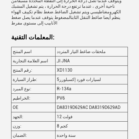
ويتوقف عندما تصل درجة الحرارة إلى النقطة المحددة مسبقامن
ناحية أخرى ، عندما ترتفع درجة الحرارة ، يتم تشغيل المشبك
الكهرومغناطيسي ويتم تشغيل الضاغط.ضغط نظام تكييف الهواء
ينظم أيضا ضاغط التنقل الثابتالمضغوط يتوقف عندما يصل ضغط
الأنابيب إلى مستوى مفرط
المعلمات التقنية:
ملحقات ضاغط التيار المتردد
اسم المنتج
الـ JNA
اسم العلامة التجارية
XD1130
رقم المنتج:
لسيارات فورد إكسبلورر5
طراز السيارة:
R-134a
نوع المبرد:
PV6
الخراطيم:
OE
DA8319D629AC DA8319D629AD
12 فولت
الجهد:
8 كجم
وزن:
سنة واحدة
الضمان: