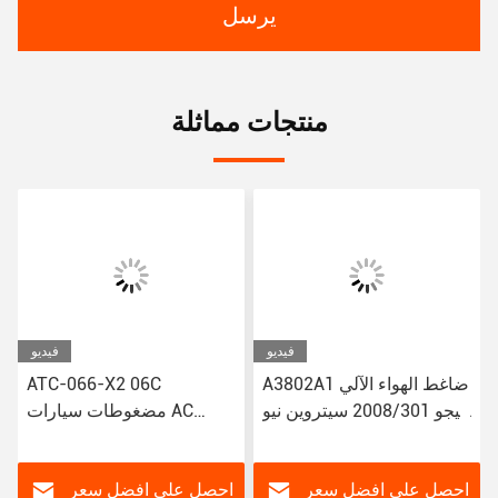
يرسل
منتجات مماثلة
فيديو
فيديو
A3802A1 ضاغط الهواء الآلي
ATC-066-X2 06C
لبيجو 2008/301 سيتروين نيو
مضغوطات سيارات AC
إليزي/C3-XR
لتويوتا كورولا ياريس Alitis
88320-52010 883205201
JSR11T601088
احصل على افضل سعر
احصل على افضل سعر