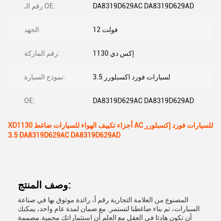
DA8319D629AC DA8319D629AD
رقم الـ OE:
12 فولت
الجهد:
إكس دي 1130
رقم الماركة:
لسيارات فورد اكسبلورر 3.5
نموذج السيارة:
OE:
DA8319D629AC DA8319D629AD
XD1130 أجزاء تكييف الهواء للسيارات ضاغط AC للسيارات فورد إكسبلورر
3.5 DA8319D629AC DA8319D629AD
وصف المنتج:
المصنوع من العلامة التجارية رقم أ، رائدة موثوق بها في صناعة
السيارات، تم بناء ضاغطنا لتستمر. مع ضمان لمدة عام واحد، يمكنك
أن تكون هادئا في العقل مع العلم أن استثماراتك محمية.مصممة