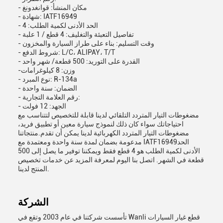
- مكان المنشأ: قوانغدونغ
- شهادة: IATF16949
- الحد الأدنى لكمية الطلب: 4
- تفاصيل التعبئة والتغليف: 4 قطع / 1 علبة
- وقت التسليم: بناء على طراز السيارة والمخزون
- شروط الدفع: L/C، ALIPAY، T/T
- القدرة على التوريد: 500 قطعة/ شهر واحد
-وزن: 8 كيلوغرامات
- نوع المبرد: R-134a
- الضمان: سنة واحدة
- رقم العلامة التجارية:
- الجهد: 12 فولت
مضغوطات التيار المتردد التلقائي لدينا قابلة للتخصيص لتتناسب مع
احتياجاتك سواء كان ذلك لنموذج سيارة معين أو تطبيق فريد،
مضغوطات التيار المتردد الكهربائية لدينا يمكن أن تقدم.منتجاتنا
مدعومة بضمان لمدة سنة واحدة ومعتمدة مع IATF16949الحد
الأدنى لكمية الطلب هو 4 قطع فقط ويمكننا توفير ما يصل إلى 500
قطعة في الشهر. اتصل بنا اليوم لمعرفة المزيد عن خدمات تخصيص
المنتج لدينا.
الشركة
تأسست شركتنا في عام 2003 وتقع في Wanli قطع غيار السيارات