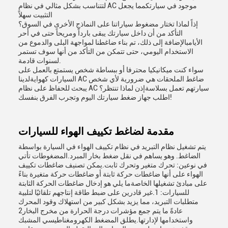
لتتناسب بشكل مثالي في نظام AC موجود في سيارتكمما يجعل
التثبيت سهلاً
إذاً لماذا تختار مضغوط سياراتنا على النماذج الأخرى في السوق؟
التأكد من أن داخل سيارتك يبقى بارداً ومريحاً حتى في أحر
الأيامبالإضافة إلى ذلك، تم بناء ضاغطنا لمواجهة البلى والدموع من
الاستخدام اليومي، حتى تتمكن من التأكد من أنها سوف تستمر
لسنوات قادمة.
سواء كنت ميكانيكيا محترفا أو ببساطة شخص يستمتع بالعمل على
السيارات كهوايةلدينا AC ضاغط الملحقات هي ضرورية لأي شخص
يبحث للحفاظ على نظام AC سيارتهم تعمل بسلاسةإذن لماذا تنتظر؟
اطلب جهاز ضغط سيارتك اليوم وتجرب الفرق بنفسك!
مقدمة لضاغط تكييف الهواء للسيارات
يتم تشغيل نظام التبريد في نظام تكييف الهواء في السيارة بواسطة
الضاغط. وهو يساهم في نقل ضغط بخار المبرد.المضغوطات تأتي
في نوعين: تحرك متغير وتحرك ثابت.يمكن تصنيف ضاغطات تكييف
الهواء على أنها ضاغطات حركة ثابتة أو ضاغطات حركة متغيرة بناءً
على مبادئ تشغيلها الخاصةما يلي هو إدخال ضاغطات الحركة الثابتة
للسيارات: 1.غير قادرين على ضبط طاقة إنتاجهم تلقائيًا لتلبية
متطلبات التبريد، مما يزيد بشكل كبير من استهلاك وقود المحرك
2عادةً ما يتم جمع مؤشرات درجة الحرارة من مخرج البخار
واستخدامها لإدارتها.يطلق المضغط الكهرومغناطيسي المشبك