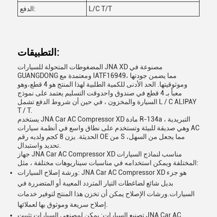
L/C T/T
الدفع:
التطبيقات:
المضغوطات المتحولة للسيارات JNA XD مصنوعة في
GUANGDONG ومعتمدة مع IATF16949، مما يضمن جودتها
وموثوقيتها. الحد الأدنى للكمية الطلبية لهذا المنتج هو 4 قطع،وهو
معبأ بـ 4 قطع في صندوق واحدوقت التسليم يعتمد على نموذج
السيارة والمخزون ، في حين أن شروط الدفع تشمل L / C ALIPAY
T / T.
يستخدم JNA Car AC Compressor XD مادة R-134a التبريدية ،
وهي صديقة للبيئة وتستخدم على نطاق واسع في أنظمة سيارات AC
الحديثة. يزن 8 كجم ولديه رقم OE من S ،مما يجعل من السهل
تحديد واستبدال.
جهاز JNA Car AC Compressor XD مناسب لنماذج السيارات
المختلفة ويمكن استخدامه في مناسبات سيناريوهات مختلفة ، مثل:
ورشة إصلاح السيارات: JNA Car AC Compressor XD هو جزء
بديل شائع لضاغطات التيار المتردد المعيبة أو المتضررة في
السيارات.ورشات الإصلاح يمكن أن تخزن هذا المنتج لتوفير خدمات
إصلاح سريعة وموثوق بها لعملائها.
تصنيع السيارات: يمكن لمصنعي السيارات تثبيت JNA Car AC