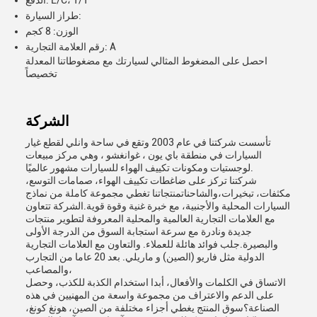
الدفع: L/C، T/T
طراز السيارة:
الوزن: 8 كجم
رقم العلامة التجارية: A
احصل على المضغوط المثالي لسيارتك مع مضغوطاتنا المعدلة
تخصيصاً
الشركة
تأسست شركتنا في عام 2003 وتقع في ساحة وانلي لقطع غيار
السيارات في منطقة باي يون ، غوانغشو ، وهي مركز مبيعات
لوجستيات ومكونات تكييف الهواء للسيارات مشهور عالميًا.
شركتنا تركز على ضاغطات تكييف الهواء، صمامات التوسع،
مكثفات، تبخيرات،والشاحناتمنتجاتنا تغطي مجموعة كاملة من نماذج
السيارات المحلية والأجنبية، مع خبرة غنية وقوة قوية.الشركة تتعاون
مع العلامات التجارية العالمية والمحلية المعروفة لتطوير منتجات
جديدة ونادرة مع سرعة استجابة السوق من الدرجة الأولى
والبصيرة.جلب فوائد هائلة للعملاء. والتعاون مع العلامات التجارية
الدولية مثل فاريو (الصين) و ماريلي. بعد 20 عاما من التجارب
والمصاعب،
الاتساق في الكلمات والأفعال، أبدا استخدام الكذبة للكذب، وحصل
على الدعم والاعتراف من مجموعة واسعة من المهنيين في هذه
الصناعة؟سوق المنتج يغطي أجزاء مختلفة من الصين، هونغ كونغ،