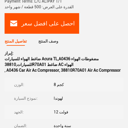
Payment Terms: L/C ALIPAY T/T
القدرة على العرض: 500 قطعة / شهر واحد
احصل على افضل سعر
وصف المنتج
تفاصيل المنتج
إبراز:
ضاغط الهواء للسيارات Acura TL,A0436 مضغوطات الهواء
للسيارات,38810R70A01 ضاغط AC الهواء
,
A0436 Car Air Ac Compressor
,
38810R70A01 Air Ac Compressor
8 كجم
الوزن:
لهوندا
نموذج السيارة:
12 فولت
الجهد:
سنة واحدة
الضمان: