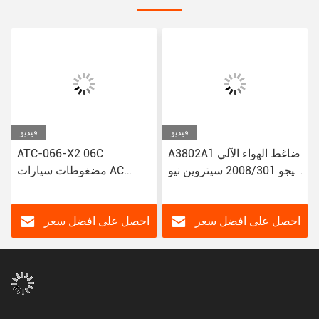
فيديو
فيديو
A3802A1 ضاغط الهواء الآلي
ATC-066-X2 06C
لبيجو 2008/301 سيتروين نيو
مضغوطات سيارات AC
إليزي/C3-XR
لتويوتا كورولا ياريس Alitis
88320-52010 883205201
JSR11T601088
احصل على افضل سعر
احصل على افضل سعر