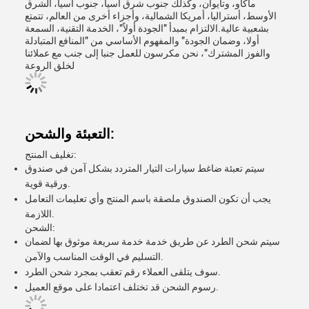
ماكاو، وتايوان، وكذلك جنوب شرق آسيا، جنوب آسيا، الشرق
الأوسط، أستراليا، أمريكا الشمالية، وأجزاء أخرى من العالم، تتمتع
بشعبية عالية.الالتزام بمبدأ "الجودة أولاً"، الخدمة التقنية، السمعة
أولا، وضمان الجودة" والمفهوم الأساسي من "المنافع المتبادلة
والفوز المشترك"، نحن مكرسون للعمل جنبا إلى جنب مع عملائنا
لخلق الروعة
التعبئة والشحن:
تغليف المنتج:
سيتم تعبئة ضاغط سيارات التيار المتردد بشكل آمن في صندوق
ورقية قوية.
يجب أن تكون الصندوق ملصقة باسم المنتج وأي تعليمات التعامل
اللازمة.
الشحن:
سيتم شحن الطرد عن طريق خدمة خدمة سريعة موثوق بها لضمان
التسليم في الوقت المناسب والآمن.
سوف يتلقى العملاء رقم تعقب بمجرد شحن الطرد.
رسوم الشحن قد تختلف اعتمادا على موقع العميل.