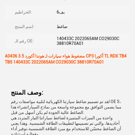
بف6
الخراطيم:
ضاغط
اسم المنتج:
140433C 2022065AM CO29030C
رقم الـ OE:
38810R70A01
A0436 مضغوط هواء سيارات لـ هوندا أكورد 3.5 CP3 أكورا TL RDX TB4
TB5 140433C 2022065AM CO29030C 38810R70A01
وصف المنتج:
لقد تم تصميم ضاغط سيارتنا الكهربائية لتلبية مواصفات رقم OE S،
مما يضمن التوافق مع مجموعة واسعة من نماذج السياراتشراء هذا
الضاغط عالية الجودة لم يكن أسهل من قبل.
واحدة من الميزات المتميزة لضاغط سياراتنا التيار المتردد هي
أخاديدها، والتي تم تصميمها لتطبيقات الطاقة الشمسية. وهذا يعني
أن الضاغط محسّن للاستخدام مع مبرد الطاقة الشمسية،توفير أداء
وفعالية استثنائية.