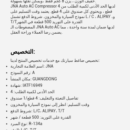
خفيف الوزن ، يزن 8 كجم فقط ،ويمكن نقلها بسهولة.
JNA Auto AC Compressor لديها الحد الأدنى لكمية الطلب من 4
قطع ، ويحتوي كل صندوق على 4 قطع. يعتمد وقت التسليم على
نموذج السيارة والمخزون. شروط الدفع تشمل L / C ، ALIPAY ،و
T/Tالقدرة على التوريد 500 قطعة في الشهر
المضغوطات الـ JNA Auto AC لديها ضمان لمدة سنة واحدة ، مما
يضمن رضا العملاء وراحة العقل.
التخصيص:
تخصيص ضاغط سيارتك مع خدمات تخصيص المنتج لدينا:
اسم العلامة التجارية: JNA
رقم النموذج: A
مكان المنشأ: GUANGDONG
شهادة: IATF16949
الحد الأدنى لكمية الطلب: 4
تفاصيل التعبئة والتغليف: 4 قطع/1 صندوق
وقت التسليم: انظر إلى نموذج السيارة والمخزون
شروط الدفع: L/C، ALIPAY، T/T
القدرة على التوريد: 500 قطعة / شهر
نوع المبرد: R-134a