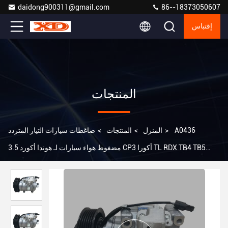
daidong900311@gmail.com
86--18373050607
إقتباس
المنتجات
A0436
>
المنزل
>
المنتجات
>
ضاغطات سيارات التيار المتردد
مضغوط هواء سيارات لـ هوندا أكورد 3.5 CP3 أكورا TL RDX TB4 TB5
140433C 2022065AM CO29030C 38810R70A01