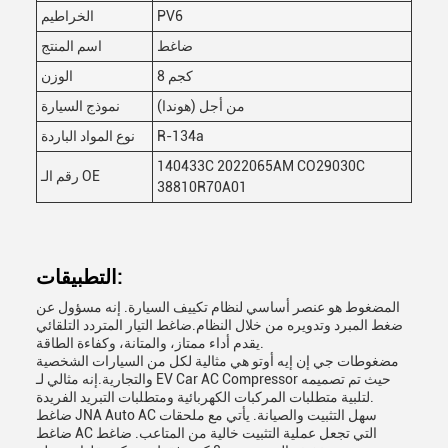
PV6
الخراطيم
ضاغط
اسم المنتج
8 كجم
الوزن
من أجل (هوندا)
نموذج السيارة
R-134a
نوع المواد الباردة
140433C 2022065AM CO29030C
رقم الـ OE
38810R70A01
التطبيقات:
المضغوط هو عنصر أساسي لنظام تكييف السيارة. إنه مسؤول عن
ضغط المبرد وتدويره من خلال النظام.ضاغط التيار المتردد التلقائي
يقدم أداء ممتاز، والمتانة، وكفاءة الطاقة.
مضغوطات جي إن إيه أوتو هي مثالية لكل من السيارات الشخصية
والتجارية.إنه مثالي لـ EV Car AC Compressor حيث تم تصميمه
لتلبية متطلبات المركبات الكهربائية ومتطلبات التبريد الفريدة.
ضاغط JNA Auto AC سهل التثبيت والصيانة. يأتي مع ملحقات
ضاغط AC التي تجعل عملية التثبيت خالية من المتاعب. ضاغط