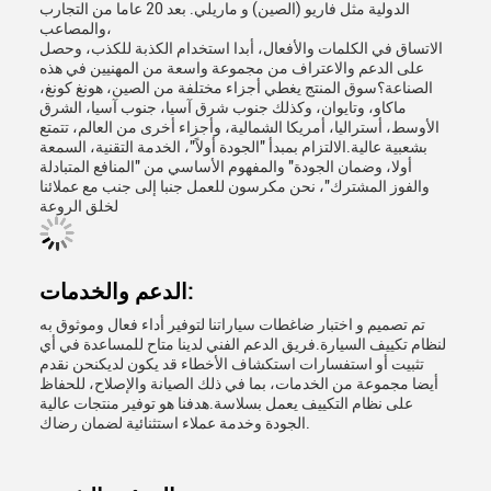
الدولية مثل فاريو (الصين) و ماريلي. بعد 20 عاما من التجارب
والمصاعب،
الاتساق في الكلمات والأفعال، أبدا استخدام الكذبة للكذب، وحصل
على الدعم والاعتراف من مجموعة واسعة من المهنيين في هذه
الصناعة؟سوق المنتج يغطي أجزاء مختلفة من الصين، هونغ كونغ،
ماكاو، وتايوان، وكذلك جنوب شرق آسيا، جنوب آسيا، الشرق
الأوسط، أستراليا، أمريكا الشمالية، وأجزاء أخرى من العالم، تتمتع
بشعبية عالية.الالتزام بمبدأ "الجودة أولاً"، الخدمة التقنية، السمعة
أولا، وضمان الجودة" والمفهوم الأساسي من "المنافع المتبادلة
والفوز المشترك"، نحن مكرسون للعمل جنبا إلى جنب مع عملائنا
لخلق الروعة
الدعم والخدمات:
تم تصميم و اختبار ضاغطات سياراتنا لتوفير أداء فعال وموثوق به
لنظام تكييف السيارة.فريق الدعم الفني لدينا متاح للمساعدة في أي
تثبيت أو استفسارات استكشاف الأخطاء قد يكون لديكنحن نقدم
أيضا مجموعة من الخدمات، بما في ذلك الصيانة والإصلاح، للحفاظ
على نظام التكييف يعمل بسلاسة.هدفنا هو توفير منتجات عالية
الجودة وخدمة عملاء استثنائية لضمان رضاك.