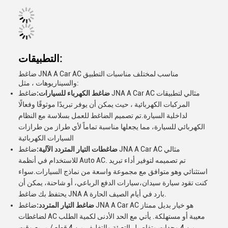
التطبيقات:
ضاغط JNA A Car AC مناسب لمختلف مناسبات التطبيق
والسيناريوهات ، مثل:
ضاغط الكهرباء للسيارات:
ضاغط JNA A Car AC مثالي لتطبيقات
المركبات الكهربائية ، حيث يمكن أن يوفر تبريدًا موثوقًا وفعالًا
لداخلية السيارة.تم تصميم الضاغط للعمل بسلاسة مع النظام
الكهربائي للسيارة، مما يجعلها مناسبة تماماً لأي طراز من طرازات
السيارات الكهربائية
ضاغطات التيار المتردد الآلية:
ضاغط JNA A Car AC مثالي
للاستخدام في أنظمة Auto AC. تم تصميمه لتوفير أداء تبريد
استثنائي وهو متوافق مع مجموعة واسعة من نماذج السيارات.سواء
كنت تقود سيارة سيدان،سيارات الدفع الرباعي، أو شاحنة، يمكن أن
يحتفظ بك ضاغط JNA A بارد في أيام الصيف الحارة.
ضاغط التيار المتردد:
ضاغط JNA A Car AC هو خيار بديل ممتاز
لضاغطات AC معيبة أو مستهلكة. يأتي مع الحد الأدنى لكمية الطلب
من 4 وحدات وتفاصيل التعبئة والتغليف من 4 قطع / مربع.وقت