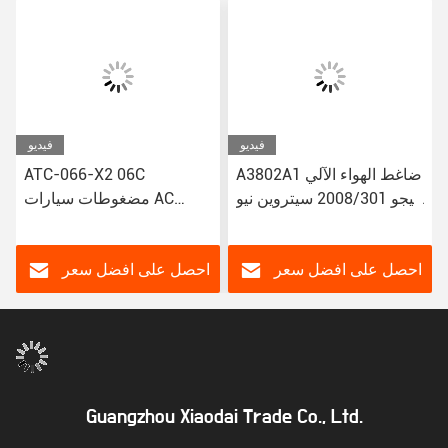
فيديو
فيديو
A3802A1 ضاغط الهواء الآلي
ATC-066-X2 06C
لبيجو 2008/301 سيتروين نيو
مضغوطات سيارات AC
إليزي/C3-XR
لتويوتا كورولا ياريس Alitis
88320-52010 883205201
JSR11T601088
احصل على افضل سعر
احصل على افضل سعر
Guangzhou Xiaodai Trade Co., Ltd.