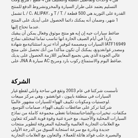
التسليم يعتمد على طراز السيارة والمخزونشروط الدفع للمنتج
تشمل L / C، ALIPAY، و T / T. القدرة على التوريد هي 500 قطعة /
1 شهر، وضمان أنه يمكنك دائما الحصول على أيديك على المنتج
عندما تحتاج إليها.
ضاغط سيارات جيه إن إيه هو منتج موثوق وفعال يمكن أن يبقيك
بارداً في أيام الصيف الحارة.انها تناسب تماما لمختلف نماذج
السيارات ومصممة لتوفير أداء تبريد استثنائيةمع شهادة IATF16949
ومصدر غوانغدونغ، يمكنك أن تكون متأكدا من أنك تحصل على منتج
عالي الجودة الذي يفي بجميع المعايير اللازمة.الحصول على يديك
على JNA A سيارة AC ضاغط اليوم والاستمتاع ركوب بارد ومريح.
الشركة
تأسست شركتنا في عام 2003 وتقع في ساحة وانلي لقطع غيار
السيارات في منطقة باييون ، غوانغشو ، وهي مركز مبيعات
لوجستيات ومكونات تكييف الهواء للسيارات مشهور عالميًا.
شركتنا تركز على ضاغطات تكييف الهواء، صمامات التوسع،
مكثفات، تبخيرات،والشاحناتمنتجاتنا تغطي مجموعة كاملة من نماذج
السيارات المحلية والأجنبية، مع خبرة غنية وقوة قوية.الشركة تتعاون
مع العلامات التجارية العالمية والمحلية المعروفة لتطوير منتجات
جديدة ونادرة مع سرعة استجابة السوق من الدرجة الأولى
والبصيرة.جلب فوائد هائلة للعملاء. والتعاون مع العلامات التجارية