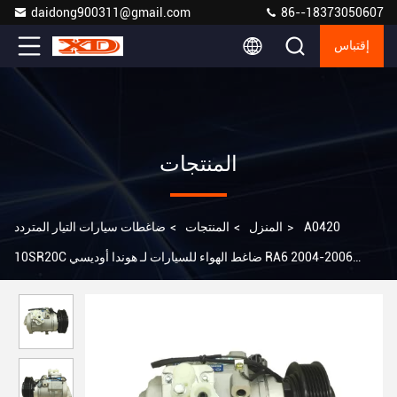
daidong900311@gmail.com
86--18373050607
إقتباس
المنتجات
A0420
>
المنزل
>
المنتجات
>
ضاغطات سيارات التيار المتردد
10SR20C ضاغط الهواء للسيارات لـ هوندا أوديسي RA6 2004-2006
38810-PGM-003 38810PGM003 447170-6754 447220-3694