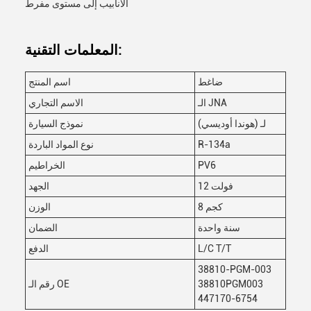
الأنابيب إلى مستوى مفرط
المعلمات التقنية:
ضاغط
اسم المنتج
الـ JNA
الاسم التجاري
لـ (هوندا أوديسي)
نموذج السيارة
R-134a
نوع المواد الباردة
PV6
الخراطيم
12 فولت
الجهد
8 كجم
الوزن
سنة واحدة
الضمان
L/C T/T
الدفع
38810-PGM-003
38810PGM003
رقم الـ OE
447170-6754