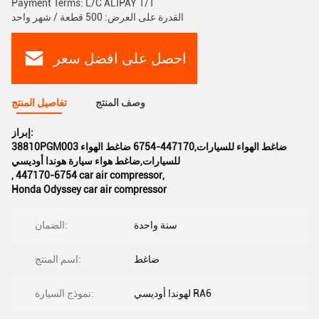
Payment Terms: L/C ALIPAY T/T
القدرة على العرض: 500 قطعة / شهر واحد
احصل على افضل سعر
وصف المنتج
تفاصيل المنتج
إبراز:
38810PGM003 ضاغط الهواء للسيارات,447170-6754 ضاغط الهواء
للسيارات,ضاغط هواء سيارة هوندا أوديسي
,
447170-6754 car air compressor
,
Honda Odyssey car air compressor
سنة واحدة
الضمان:
ضاغط
اسم المنتج:
لهوندا أوديسي RA6
نموذج السيارة: