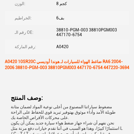
8 كجم
الوزن:
بف6
الخراطيم:
38810-PGM-003 38810PGM003
رقم الـ OE:
447170-6754
A0420
رقم الماركة:
A0420 10SR20C ضاغط الهواء للسيارات لـ هوندا أوديسي RA6 2004-
2006 38810-PGM-003 38810PGM003 447170-6754 447220-3694
وصف المنتج:
مضغوط سياراتنا المصنوع من أعلى نوعية المواد لضمان متانة
طويلة الأمد وأداء موثوق بهتوفير تبريد قوي للحفاظ على الراحة
على محركات الأقراص الخاصة بك.
نحن نفهم أن شراء جهاز ضغط هواء سيارة جديد يمكن أن يكون
استثمارًا كبيرًا، وهذا هو السبب في أننا نقدم خيارات دفع مرنة مثل L
/ C و T / T.فريقنا مكرس لضمان أن جميع عملائنا راضون عن