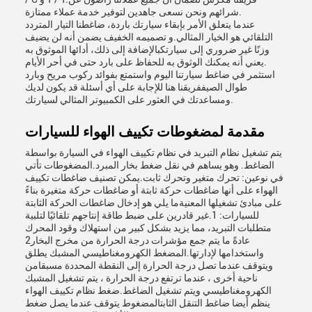
شرائهم ونحن نسعى جاهدين لتوفير خدمة عملاء ممتازة.
عندما يتعلق الأمر بإبقاء سيارتك باردة، ضاغطنا التيار المتردد
التلقائي هو الخيار المثالي.و تصميمه الخفيف يضمن أنه لن يضيف
وزنًا غير ضروري إلى سيارتكبالإضافة إلى ذلك، أدائها الموثوق به
يعني أنه يمكنك الوثوق به للحفاظ على بارد حتى في أحر الأيام.
استثمر في ضاغط سيارتنا اليوم واستمتع بفوائد ركوب مريح وبارد
طوال الصيففريقنا هنا للإجابة على أي أسئلة قد يكون لديك
ومساعدتك في العثور على الكمبيوتر المثالي لسيارتك.
مقدمة لمضغوطات تكييف الهواء للسيارات
يتم تشغيل نظام التبريد في نظام تكييف الهواء في السيارة بواسطة
الضاغط. وهو يساهم في نقل ضغط بخار المبرد.المضغوطات تأتي
في نوعين: تحرك متغير وتحرك ثابت.يمكن تصنيف ضاغطات تكييف
الهواء على أنها ضاغطات حركة ثابتة أو ضاغطات حركة متغيرة بناءً
على مبادئ تشغيلها المعنيةما يلي هو إدخال ضاغطات الحركة الثابتة
للسيارات: 1.غير قادرين على ضبط طاقة إنتاجهم تلقائيًا لتلبية
متطلبات التبريد، مما يزيد بشكل كبير من استهلاك وقود المحرك
2عادةً ما يتم جمع مؤشرات درجة الحرارة من مخرج البخار
واستخدامها لإدارتها.المضغط الكهرومغناطيسي المشبك يطلق
ويتوقف عندما تصل درجة الحرارة إلى النقطة المحددة مسبقامن
ناحية أخرى ، عندما ترتفع درجة الحرارة ، يتم تشغيل المشبك
الكهرومغناطيسي ويتم تشغيل الضاغط.ضغط نظام تكييف الهواء
ينظم أيضا ضاغط التنقل الثابتالمضغوط يتوقف عندما يصل ضغط