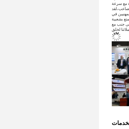
رة مع سرعة
و ماريلي. بعد 20 عاما من التجارب والمصاعب،لقد
مهنيين في
تع بشعبية
لى جنب مع
لائنا لخلق