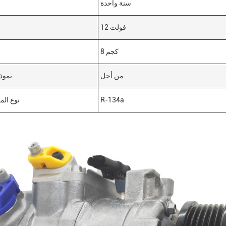
سنة واحدة
12 فولت
8 كجم
من أجل
نموذ
R-134a
نوع المو