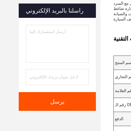
 خيار أعلى
راسلنا بالبريد الإلكتروني
ف السيارة
سم المنتج
م التجاري
م العلامة
يرسل
م الـ OE
الدفع