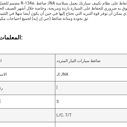
 ضروري للحفاظ على السيارة باردة ومريحة، وخاصة خلال أشهر الصيف الحارة.ضاغط JNA هو
ثق بجودة ومتانة ضاغط (جي إن إيه) لجميع احتياجات مكي
المعلمات التقنية:
ضاغط سيارات التيار المتردد
ا
الـ JNA
الاس
أ
رق
S
رق
L/C، T/T