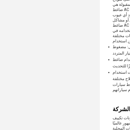
ضاغط AC للسيارات JNA A0218 هو ضاغط AC للسيارات موثوق بكفاءته وموثوق به. وهو مناسب للاستخدام في السيارات التي تتطلب ضاغطًا 12 فولت.
وجود أي عيوب
أو مشاكل.
ضاغط AC JNA A0218 للسيارات مثالي في مناسبات سيناريوهات مختلفة. إنه مثالي لمحلات إصلاح السيارات ووكالات السيارات ومتحمسي السيارات
تخدامه في
للمضغوطات القديمة أو التالفة أو المستنفدة.وهي مصممة لتناسب بسلاسة في نماذج
 AC الخاص بهم. هذا
لسيارات المختلفة. هذا المكبس
بل المال. لديه قدرة إمدادات من 5000 قطعة شهريا ، مما يضمن أن العملاء يمكن أن تحصل
كونات تكييف
ت المحلية