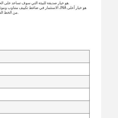
مصمم للعمل مع المبرد R-134a، ضاغط JNA هو خيار صديقة للبيئة التي سوف تساعد على الحفاظ على نظام تكييف سيارتك يعمل بسلاسة.
الاستثمار في ضاغط تكييف متناوب وموثوق به
من الخط الذي يمكن أن توفر قوة التبريد التي تحتاج إليها في حين أن يكون أيضا سهلا في التثبيت والصيانة.