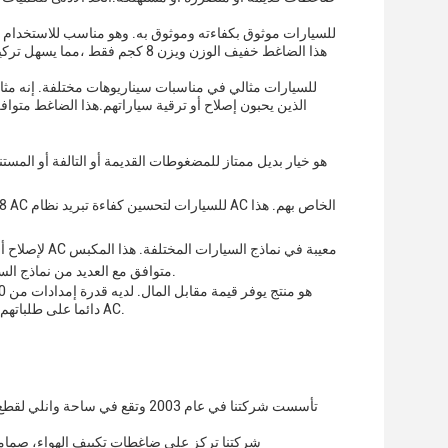
هذا الضاغط خفيف الوزن ويزن 8 كج
الذين يحبون إصلاح أو ترقية سياراتهم.هذا الضاغط متوا
متوافق مع العديد من نماذج السيارات ،مما يجعلها منتجًا متعدد الاستخدامات يمكن استخدامه في سيناريوهات إصلاح مختلفة.
دائما على طلباتهم.هذا الضاغط هو استثمار ممتاز لأي شخص يتطلع إلى تحسين كفاءة التبريد من نظام سياراتهم AC.
تأسست شركتنا في عام 2003 وتقع 
شركتنا تركز على ضاغطات تكييف الهواء، صماما