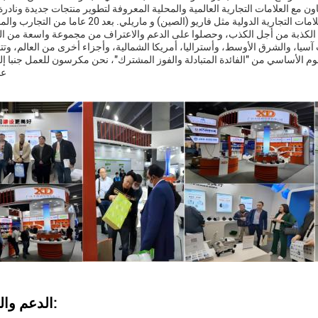
ون مع العلامات التجارية العالمية والمحلية المعروفة لتطوير منتجات جديدة وناد
استجابة السوق من الدرجة الأولى والبصيرةويتعاون مع العلامات التجارية الدولية مثل فاريو (الصين) 
وا الكذبة من أجل الكذب، وحصلوا على الدعم والاعتراف من مجموعة واسعة من ال
سيا، والشرق الأوسط، وأستراليا، أمريكا الشمالية، وأجزاء أخرى من العالم، وتتم
فهوم الأساسي من "الفائدة المتبادلة والفوز المشترك"، نحن مكرسون للعمل جنبا إ
عم
الدعم والخدمات: