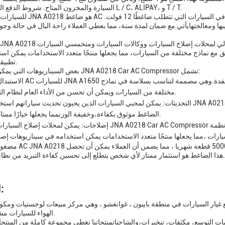
السيارة والمخزون المتاح. شروط الدفع المقبولة هي L / C، ALIPAY، و T / T.
م فقط ،مما يسهل تركيبها ومعالجتهايأتي مع ضمان لمدة سنة، مما يعطي العملاء راحة البال في حالة 
فق مع نماذج مختلفة من السيارات، مما يجعلها منتجًا متعدد الاستخدامات يمكن اس
تطبيقات مختلفة.
بعض السيناريوهات التي يمكن استخدام JNA A0218 Car AC Compressor تشمل:
الاستبدال: مضغوط AC للسيارات JNA A1650 هو خيار بديل ممتاز 
مختلفة من السيارات ويمكن أن تحسن من الأداء العام لنظام التيار المتردد.
التحديثات: يمكن لمحبي السيارات الذين يحبون تحديث سياراتهم استخدام ضاغط JNA A0218 AC للسيارات لتحسين كفاءة تبريد نظام
الضاغط موثوق بكفاءة،وخفيفة الوزنمما يجعلها خيارًا ممتازًا للتحديث.
إصلاحات: يمكن لمحلات إصلاح السيارات استخدام JNA A0218 Car AC Compressor لإصلاح أنظمة AC معيبة في نماذج ا
مضغوط سيارات AC JNA A0218 هو منتج يوفر قيمة مقا
الشركة:
في ساحة وانلي لقطع غيار السيارات في منطقة باييون ، غوانغشو ، وهي مركز مبيعات لوجستيات وم
الهواء للسيارات مشهور عالميًا.
ت التوسع، مكثفات، تبخيرات،والشاحناتمنتجاتنا تغطي مجموعة كاملة من المنتجا