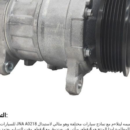
التطبيقات:
ضاغطات قديمة أو متضررة أو مستهلكة.الحد الأدنى للكميات المطلوبة لهذا المنتج هو 4 قطع، ويأتي في صندو