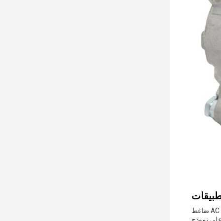
ضاغط AC للسيارات JNA A0218 هو منتج عالي الجودة مصنوع في قوانغدونغ ، الصين. تم تصميمه ليتلاءم مع نماذج سيارات مختلفة وهو مثالي لاستبدال
ق مع 4 قطع. وقت التسليم يعتمد على نموذج