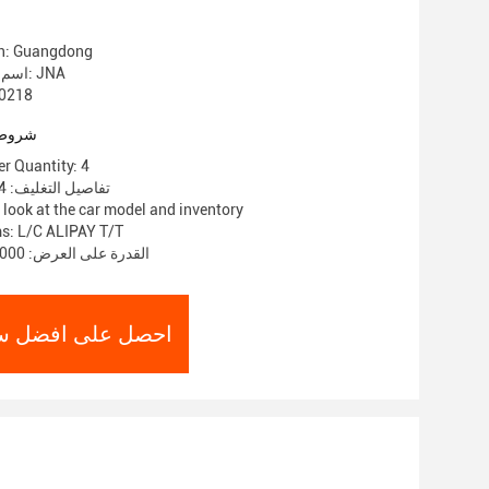
in: Guangdong
اسم العلامة التجارية: JNA
رقم الموديل:
شروط 
r Quantity: 4
تفاصيل التغليف: 4 قطع/1 صندوق
 look at the car model and inventory
s: L/C ALIPAY T/T
القدرة على العرض: 5000 قطعة/1 شهر
احصل على افضل س