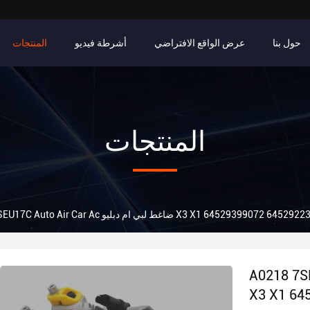
حول بنا
عرض الواقع الافتراضي
أشرطة فيديو
المنتجات
المنتجات
A0218 7SEU17C Auto A ضاغط لبي ام دبليو X3 X1 64529399072 64529223695
ط لبي ام دبليو
X3 X1 64