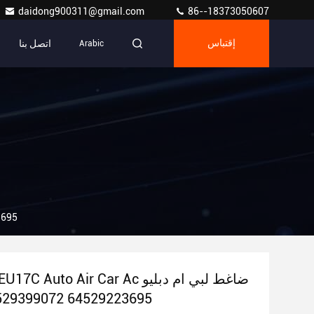
daidong900311@gmail.com
86--18373050607
اتصل بنا
إقتباس
Arabic
ir Car Ac
A0218 7SEU17C Auto Air Car Ac ضاغ
529399072 64529223695