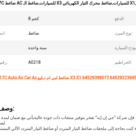
7SEU17C ضاغط AC للسيارات,ضاغط الـ X3 للسيارات,ضاغط محرك التيار الكهربائي X1
الدفع:
8 كجم
نوع المبرد:
ضاغط
اسم المنتج:
سنة واحدة
الخراطيم:
A0218
رقم الماركة:
A0218 7SEU17C Auto Air Car A ضاغط لبي ام دبليو X3 X1 64529399072 64529223695
وصف المنتج:
عة، فإن شركة "جي إن إيه" تفخر بتوفير منتجات ذات جودة عاليةيأتي مع ضمان لمدة
لضمان رضاك.
ت بحاجة إلى ملحقات ضاغط التيار المتردد أو ضاغط التيار المتردد الآلي المستقل، ضاغط JNA هو خيار متعدد الاستخداما