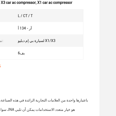
,
X3 car ac compressor
,
X1 car ac compressor
L / CT / T
آر - 134 أ
لسيارة بي إم دبليو X1/X3
نموذج السيارة:
بف6
c
باعتبارها واحدة من العلامات التجارية الرائدة في هذه الصنا
سواء كن