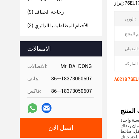
إبراز:
زجاجة الجفاف
(9)
الوزن:
الأختام المطاطية يا الدائري
(3)
الاتصالات
الضمان:
Mr. DAI DONG
الاتصالات:
86--18373050607
هاتف:
86--18373050607
فاكس:
 سنة واحدة
اتصل الآن
ت يمكن أن تلبي
احتياجاتك.