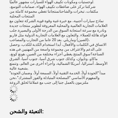
لوجستيات ومكونات تكييف الهواء للسيارات مشهور عالميًا.
شركتنا تركز على ضاغطات تكييف الهواء، صمامات التوسع،
مكثفات، تبخرات،والشاحناتمنتجاتنا تغطي مجموعة كاملة من
المنتجات المحلية
نماذج سيارات أجنبية، مع خبرة غنية وقوة قوية.الشركة تتعاون مع
العلامات التجارية العالمية والمحلية المعروفة لتطوير منتجات جديدة
ونادرة مع سرعة استجابة السوق من الدرجة الأولى والبصيرة.جلب
فوائد هائلة للعملاء. والتعاون مع العلامات التجارية الدولية مثل فاريو
(الصين) وماريلي. بعد 20 عاما من التجارب والمصاعب،
الاتساق في الكلمات والأفعال، أبدا استخدام الكذبة للكذب، وحصل
على الدعم والاعتراف من مجموعة واسعة من المهنيين في هذه
الصناعة؟سوق المنتج يغطي أجزاء مختلفة من الصين، هونغ كونغ،
ماكاو، وتايوان، وكذلك جنوب شرق آسيا، جنوب آسيا، الشرق
الأوسط، أستراليا، أمريكا الشمالية، وأجزاء أخرى من العالم، وتتمتع
بشعبية عالية.
مبدأ "الجودة أولاً، الخدمة التقنية أولاً، السمعة أولاً، وضمان الجودة"
والمفهوم الأساسي "المصلحة المتبادلة والفوز المشترك"،نحن
ملتزمون بالعمل جنبا إلى جنب مع عملائنا لخلق الروعة
التعبئة والشحن: