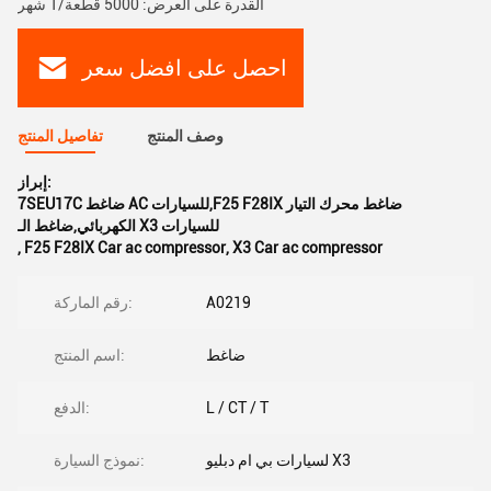
القدرة على العرض: 5000 قطعة/1 شهر
احصل على افضل سعر
وصف المنتج
تفاصيل المنتج
إبراز:
7SEU17C ضاغط AC للسيارات,F25 F28IX ضاغط محرك التيار
الكهربائي,ضاغط الـ X3 للسيارات
,
F25 F28IX Car ac compressor
,
X3 Car ac compressor
A0219
رقم الماركة:
ضاغط
اسم المنتج:
L / CT / T
الدفع:
لسيارات بي ام دبليو X3
نموذج السيارة: