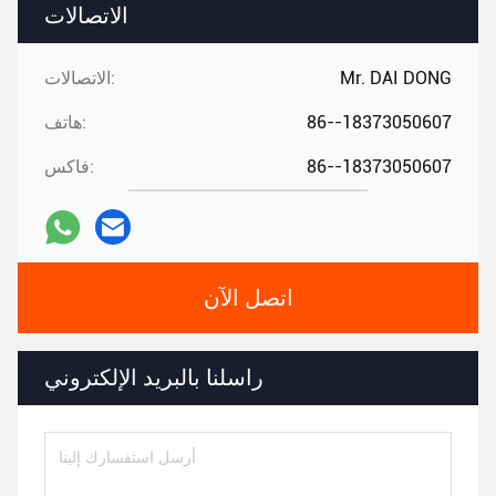
الاتصالات
Mr. DAI DONG
الاتصالات:
86--18373050607
هاتف:
86--18373050607
فاكس:
اتصل الآن
راسلنا بالبريد الإلكتروني