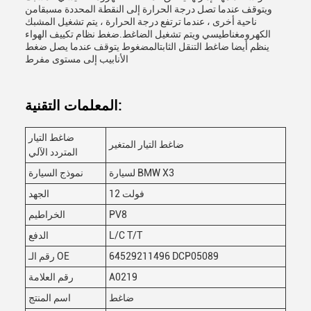
ويتوقف عندما تصل درجة الحرارة إلى النقطة المحددة مسبقامن
ناحية أخرى ، عندما ترتفع درجة الحرارة ، يتم تشغيل المشبك
الكهرومغناطيسي ويتم تشغيل الضاغط.ضغط نظام تكييف الهواء
ينظم أيضا ضاغط التنقل الثابتالمضغوط يتوقف عندما يصل ضغط
الأنابيب إلى مستوى مفرط
المعلمات التقنية:
ضاغط التيار
ضاغط التيار المتغير
المتردد الآلي
لسيارة BMW X3
نموذج السيارة
12 فولت
الجهد
PV8
الخراطيم
L/C T/T
الدفع
64529211496 DCP05089
رقم الـ OE
A0219
رقم العلامة
ضاغط
اسم المنتج