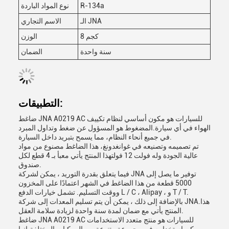
R-134a
نوع المواد الباردة
الـ JNA
الاسم التجاري
8 كجم
الوزن
سنة واحدة
الضمان
التطبيقات:
ضاغط JNA A0219 AC للسيارات هو مكون أساسي لنظام تكييف
الهواء في أي سيارة.المضغوط هو المسؤول عن ضغط وتداول المبرد
في جميع أنحاء النظام، مما يسمح بتبريد داخل السيارة.
تم تصميمه وتصنيعه في غوانغدونغ، هذا الضاغط مصنوع من مواد
عالية الجودة وله فولت 12 فولتهذا المنتج يأتي معبأ بـ 4 قطع لكل
صندوق.
فيما يتعلق بقدرة التوريد ، يمكن لشركة JNA توفير ما يصل إلى
5000 قطعة من هذا الضاغط في الشهر اعتمادًا على المخزون
ووقت التسليم. تشمل خيارات الدفع L / C ، Alipay ، و T / T.
بالإضافة إلى ذلك ، يمكن أن يتم تسليم المعدات إلى شركة JNA.هذا
المنتج يأتي مع ضمان لمدة سنة واحدة لزيادة سلامة العقل.
ضاغط JNA A0219 AC للسيارات هو منتج متعدد الاستخدامات