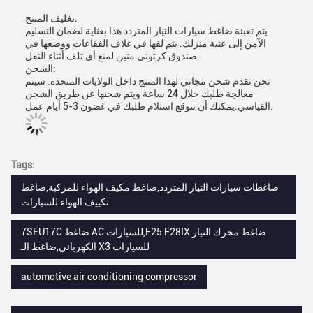
تغليف المنتج:
يتم تعبئة ضاغط سيارات التيار المتردد هذا بعناية لضمان التسليم
الآمن إلى عتبة منزلك. يتم لفها في غلاف الفقاعات ووضعها في
صندوق كرتوني متين لمنع أي تلف أثناء النقل.
الشحن:
نحن نقدم شحن مجاني لهذا المنتج داخل الولايات المتحدة. سيتم
معالجة طلبك خلال 24 ساعة ويتم شحنها عن طريق الشحن
القياسي.يمكنك أن تتوقع استلام طلبك في غضون 3-5 أيام عمل.
Tags:
ضاغطات سيارات التيار المتردد,ضاغط مكيف الهواء للمركبة,ضاغط
تكييف الهواء للسيارات
7SEU17C ضاغط AC للسيارات,F25 F28IX ضاغط محرك التيار
الكهربائي,ضاغط الـ X3 للسيارات
automotive air conditioning compressor