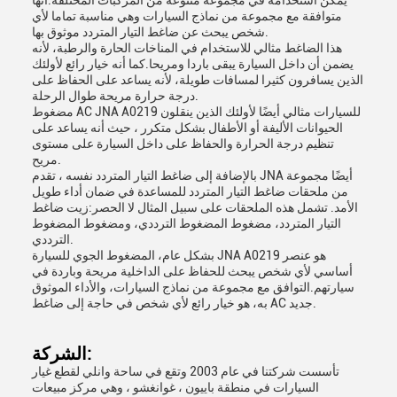
يمكن استخدامه في مجموعة متنوعة من المركبات المختلفة.انها
متوافقة مع مجموعة من نماذج السيارات وهي مناسبة تماما لأي
شخص يبحث عن ضاغط التيار المتردد موثوق بها.
هذا الضاغط مثالي للاستخدام في المناخات الحارة والرطبة، لأنه
يضمن أن داخل السيارة يبقى باردا ومريحا.كما أنه خيار رائع لأولئك
الذين يسافرون كثيرا لمسافات طويلة، لأنه يساعد على الحفاظ على
درجة حرارة مريحة طوال الرحلة.
مضغوط AC JNA A0219 للسيارات مثالي أيضًا لأولئك الذين ينقلون
الحيوانات الأليفة أو الأطفال بشكل متكرر ، حيث أنه يساعد على
تنظيم درجة الحرارة والحفاظ على داخل السيارة على مستوى
مريح.
بالإضافة إلى ضاغط التيار المتردد نفسه ، تقدم JNA أيضًا مجموعة
من ملحقات ضاغط التيار المتردد للمساعدة في ضمان أداء طويل
الأمد. تشمل هذه الملحقات على سبيل المثال لا الحصر:زيت ضاغط
التيار المتردد، مضغوط المضغوط الترددي، ومضغوط المضغوط
الترددي.
بشكل عام، المضغوط الجوي للسيارة JNA A0219 هو عنصر
أساسي لأي شخص يبحث للحفاظ على الداخلية مريحة وباردة في
سيارتهم.التوافق مع مجموعة من نماذج السيارات، والأداء الموثوق
به، هو خيار رائع لأي شخص في حاجة إلى ضاغط AC جديد.
الشركة:
تأسست شركتنا في عام 2003 وتقع في ساحة وانلي لقطع غيار
السيارات في منطقة باييون ، غوانغشو ، وهي مركز مبيعات