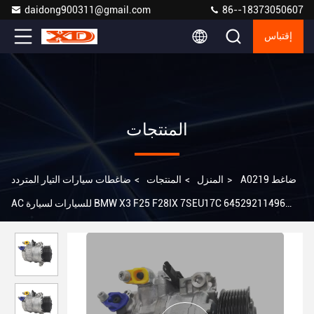
daidong900311@gmail.com
86--18373050607
إقتباس
المنتجات
A0219 ضاغط
>
المنزل
>
المنتجات
>
ضاغطات سيارات التيار المتردد
AC للسيارات لسيارة BMW X3 F25 F28IX 7SEU17C 64529211496
DCP05089