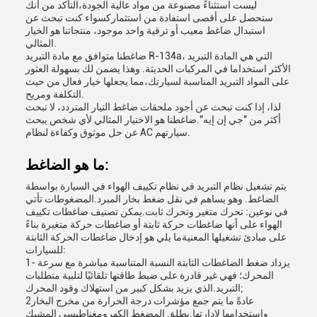
ليست استثناءً مصنوعة من مواد عالية الجودة،التأكد من أنك
ستحصل على أقصى استفادة من استثماركسواء كنت تبحث عن
استبدال ضاغط معيب أو ترقية واحد موجود، منتجاتنا هو الخيار
المثالي.
ضاغطنا متوافق مع مادة التبريد R-134a، التي هي المادة التبريد
الأكثر استخداما في المركبات الحديثة. وهذا يضمن لك بسهولة العثور
على المواد التبريد المناسبة لسيارتك،مما يجعلها خيار فعال من حيث
التكلفة ومريح.
لذا، إذا كنت تبحث عن أجود ملحقات ضاغط التيار المتردد، لا تبحث
أكثر من "جي إن إيه".ضاغطنا هو الاختيار المثالي لأي شخص يبحث
عن حل موثوق وكفاءة لنظام AC سيارتهم.
ما هو الضاغط:
يتم تشغيل نظام التبريد في نظام تكييف الهواء في السيارة بواسطة
الضاغط. وهو يساهم في نقل ضغط بخار المبرد.المضغوطات تأتي
في نوعين: تحرك متغير وتحرك ثابت.يمكن تصنيف ضاغطات تكييف
الهواء على أنها ضاغطات حركة ثابتة أو ضاغطات حركة متغيرة بناءً
على مبادئ تشغيلها المعنيةما يلي هو إدخال ضاغطات الحركة الثابتة
للسيارات:
1- يزداد ضغط الضاغطات الثابتة النسبة المتناسبة مباشرة مع سرعة
المحرك؛ فهي غير قادرة على ضبط طاقتها تلقائيًا لتلبية متطلبات
التبريد.الذي يزيد بشكل كبير من استهلاك وقود المحرك;
2عادةً ما يتم جمع مؤشرات درجة الحرارة من مخرج البخار
واستخدامها لإدارتها.يطلق المضغط الكهرومغناطيسي المشبك