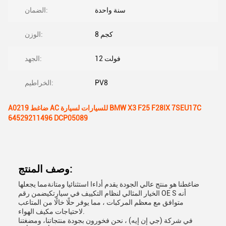
سنة واحدة
الضمان:
8 كجم
الوزن:
12 فولت
الجهد:
PV8
الخراطيم:
A0219 ضاغط AC للسيارات لسيارة BMW X3 F25 F28IX 7SEU17C
64529211496 DCP05089
وصف المنتج:
ضاغطنا هو منتج عالي الجودة يقدم أداءا استثنائيا ومتانةمما يجعلها
الخيار المثالي لنظام التكييف في سيارتكيضمن رقم OE S أنه
متوافق مع معظم المركبات ، مما يوفر حلًا خالًا من المتاعب
لاحتياجات مكيف الهواء.
في شركة (جي إن إيه) ، نحن فخورون بجودة منتجاتنا، ومضغتنا