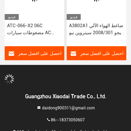
فيديو
فيديو
A3802A1 ضاغط الهواء الآلي
ATC-066-X2 06C
لبيجو 2008/301 سيتروين نيو
مضغوطات سيارات AC
إليزي/C3-XR
لتويوتا كورولا ياريس Alitis
88320-52010 883205201
JSR11T601088
احصل على افضل سعر
احصل على افضل سعر
Guangzhou Xiaodai Trade Co., Ltd.
daidong900311@gmail.com
86--18373050607