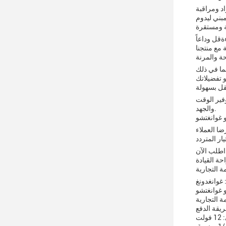
 ومراقبة
بني ليدوم
ة ومستقرة
ءةقل وداعاً
حة والمرنة
تختار واحدة التي
نقل بسهولة
 وتخزين، وتوفير الوقت
والجهد.
و غوانغتشو
ار المتردد
 اطلب الآن
ة القيادة
 غوانغدونغ
و غوانغتشو
لت