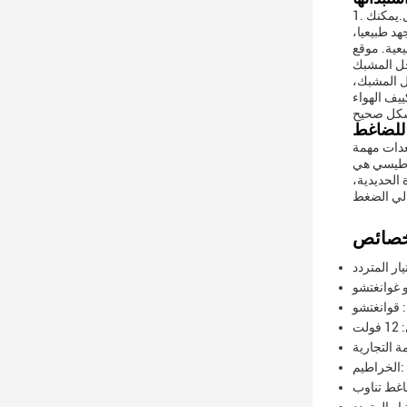
1. إذا لم يشارك المكبس أو إذا كان يضرب، فإنه سوف مص. السبب الرئيسي هو أن المقبض الكهرومغناطيسي لديه مغناطيسية ضعيفة ولا تعمل.يمكنك
ب أن يكون هناك فولتاج 12 فولت. إذا كان الجهد طبيعيا،
عية. موقع
خل المشبك
دال المشبك،
ييف الهواء
للضاغط
عدات مهمة
ناطيسي هي
الحديدية،
الي الضغط
ر المتردد
و غوانغتشو
: قوانغتشو
لت
 PK
اغط تناوب