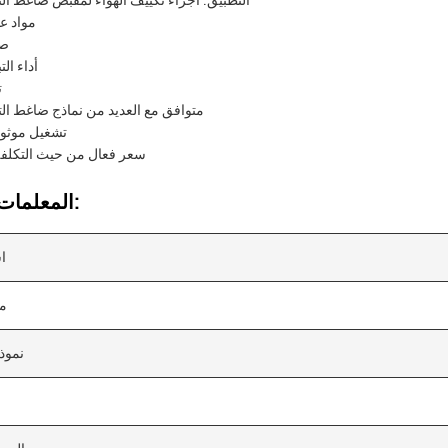
التطبيق: أجزاء تكييف الهواء لمقبض ضاغط التي
مواد عا
صل
أداء الت
ت
متوافق مع العديد من نماذج ضاغط التي
تشغيل موثو
سعر فعال من حيث التكلفة
المعلمات التقنية:
ا
مي
نموذ