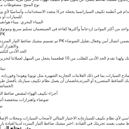
نوع المنتج: مضغوطات مك
ام في أنظمة تكييف السياراتمما يجعله جزءًا متعدد الاستخدامات وأساسيًا لأي و
للسيارات أو مالك سيارة.
الميناء البحري: ميناء هوانغب
الخراطيم:
تم تصميم مشبك ضاغط التيار المتردد مع خروط PK التي تم تشكيلها خصيصا لتناسب الدراجة ضاغط تماما. وهذا يضمن
والاهتزاز أثناء التشغيل.
الحد الأدنى للكمية: 10 
نحن نفهم أهمية وجود نظام تكييف موثوق وفعال في سيارتك ولهذا نقدم الحد الأدنى للطلب من 10 قطعمما يجعل من الس
نماذج سيارات:
ج السيارات بما في ذلك العلامات التجارية الشهيرة مثل تويوتا وهوندا وفوردإنه 
ك الضاغط المتضررة أو المرتديةلضمان أن يعمل نظام تكييف سيارتك بأفضل طر
الخصائص الرئيسية:
أجزاء تكييف الهواء لمقبض ضاغط التي
ضوضاء واهتزازات منخفضة أثنا
صل
ت
سي لأي نظام تكييف للسيارةإنه الاختيار المثالي لأصحاب السيارات ومحلات الإصل
متى تحتاج إلى ا