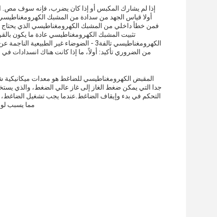
فمن خطأ داخلي من المشبك الكهرومغناطيسي الذي يحتاج إلى
تثبيت المشبك الكهرومغناطيسي عادة ما يكون بالقرب
الكهرومغناطيسي تالفة3 - الضوضاء غير ال
من الضروري تأكيد: أولاً، ما إذا كانت هناك انسدادات في
المقبض الكهرومغناطيسي للضاغط هو معدات ميكانيكية شا
جدا التي يمكن ضغط الغاز إلى غاز عالي الضغط، والذي يست
التحكم في بدء وإيقاف الضاغط.عندما يجب تشغيل الضاغط، يم
مما يسبب لوح