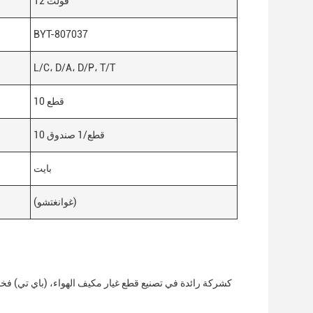
12 فولت
BYT-807037
L/C، D/A، D/P، T/T
10 قطع
10 قطع/1 صندوق
بايت
(غوانغتشو)
كشركة رائدة في تصنيع قطع غيار مكيف الهواء، (باي تي) فخورة