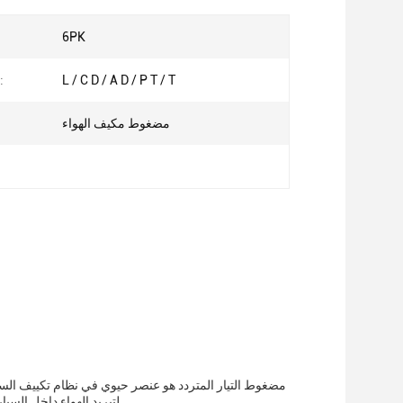
6PK
L / C D / A D / P T / T
طريقة الدفع:
مضغوط مكيف الهواء
مضغوط التيار المتردد هو عنصر حيوي في نظام تكييف الس
لتبريد الهواء داخل السيارةبدون مشبك ضاغط يعمل، لن يكون نظام تكييف الهواء قادر على تبريد السيارة بشكل فعال.