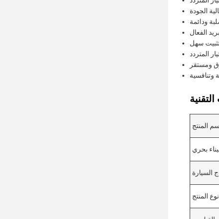
ار المتردد
لية الجودة
بة ودائمة
بريد الفعال
ثبيت سهل
ار المتردد
ق ومستقر
 وتنافسية
سم المنتج
ناء بحري
ج السيارة
نوع المنتج