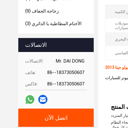
زجاجة الجفاف
(9)
موديلات
الأختام المطاطية يا الدائري
(3)
الاتصالات
Mr. DAI DONG
الاتصالات:
86--18373050607
هاتف:
يوتر للسيارات
86--18373050607
فاكس:
ر المتردد
اتصل الآن
اء النظام