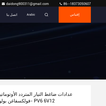
daidong900311@gmail.com
86--18373050607
اتصل بنا
إقتباس
Arabic
عدادات ضاغط التيار المتردد الأوتوما
فولكسفاغن بولو جيتا 2013- PV6 6V12