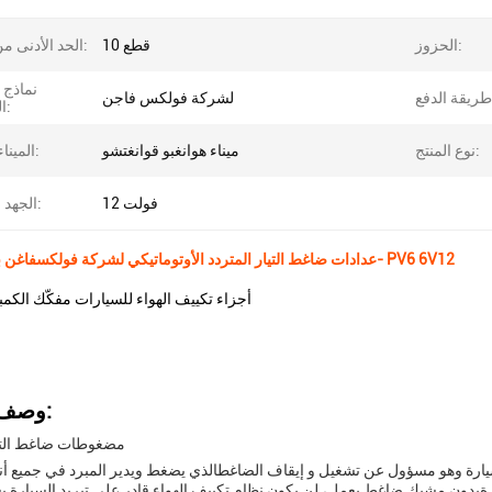
الحزوز:
10 قطع
الحد الأدنى من الكمية:
نماذج 
لشركة فولكس فاجن
السيارات:
نوع المنتج:
ميناء هوانغبو قوانغتشو
الميناء البحري:
12 فولت
الجهد القياسي:
عدادات ضاغط التيار المتردد الأوتوماتيكي لشركة فولكسفاغن بولو جيتا 2013- PV6 6V12
أجزاء تكييف الهواء للسيارات مفكّك الكمب
وصف المنتج:
مضغوطات ضاغط التيا
يارة وهو مسؤول عن تشغيل و إيقاف الضاغطالذي يضغط ويدير المبرد في جميع أنح