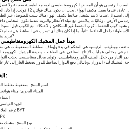
أولا قياس الجهد من سدادة من المشبك الكهرومغناطيسي. عادة، عندما يعمل مكيف الهواء، يج
 استبدال.عندما لا يتم تشغيل ضاغط تكييف الهواءهناك سبب للضوضاء غير الطبي
 من الأرض ، وغالبًا ما يتلامس مع مياه الأمطار والتربة.عندما تكون المحامل دا
طبيعية الناجمة عن تشوه كوب الشفط ، كوب الشفط غير المتكافئ والاحتكاك مع الكوب.قبل استب
 الأسطوانة داخل الضاغط؛ ثانياً، ما إذا كان هناك أي تسرب في الضاغط.هل نظام تك
تبريد بشكل صحيح?
مبدأ عمل المشبك الكهرومغناطيسي 
ئعة ، ووظيفتها الرئيسية هي التحكم في بدء وإيقاف الضاغط.المضغوطات هي م
خدم في مختلف عمليات الإنتاج الصناعي. في الضاغط ، وظيفة المشبك الكهرومغ
ر التيار من خلال الملف الكهرومغناطيسي، وتوليد مجال مغناطيسي يجذب النواة 
ة المشبك لبدء الدوران،وبالتالي دفع الدوار الضاغط للدورانضغط الغاز إلى غاز ع
الخصائص:
اسم المنتج: مضغوط ضاغط التيا
الميناء البحري: ميناء هوانغب
الميناء
الجهد القياسي: 12 فو
رقم العلامة التجارية: BYT
الخراطيم:
نوع المنتج: مشبك ض