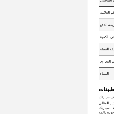
 القياسي
م العلامة
قة الدفع
نى للكمية
ة التعبئة
م التجاري
الميناء
يف سيارتك
ار المثالي
جودة دائمة