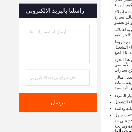
يف الهواء
راسلنا بالبريد الإلكتروني
رشة إصلاح
و غوانغتشو
 PK
 اتصال آمن وفعال،تقليل الضوضاء
قطع
هل لعملائنا لتخزين هذا الجزء
الأساسي.
بديل مثالي
يقة ممكنة
ار المتردد
يرسل
ء التشغيل
بة ودائمة
ثبيت سهل
اح على حد
ستبدالها