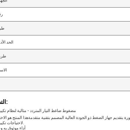
الجهد
رق
طري
الحد الأد
طريق
الاس
التطبيقات:
مضغوط ضاغط التيار المتردد - مثالية لنظام تكي
 بتقديم جهاز الضغط ذو الجودة العالية المصمم بتقنية متقدمةهذا المنتج هو الاختي
لاحتياجات تكييف سيارتك.
أداء موثوق به و