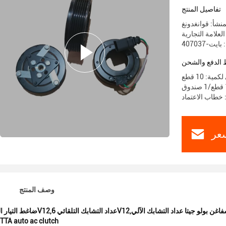
تفاصيل المنتج
نشأ: قوانغدونغ
ت-407037
الدفع والشحن
ية: 10 قطع
عر
وصف المنتج
متردد 6V12,عداد التشابك التلقائي 6V12,فولكسفاغن بولو جيتا عداد التشابك الآلي
TA auto ac clutch