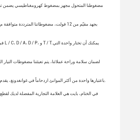
مضغوطنا المتحول مجهز بمضغوط كهرومغناطيسي يضمن تشغي
بجهد مقيّم من 12 فولت، مضغوطاتنا المتردد
في ب
باعتبارها واحدة من أكثر الموانئ ازدحاماً في غوانغدونغ، يقدم ميناء هوانغبو خدمات شحن فعالة وموثوقة.ضمان التسليم في الوقت المناسب ورضا العملاء.
في الختام، بايت هي العلامة التجارية المفضلة لديك لقطع 