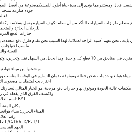
ل فعال ومستقرمما يؤدي إلى مدة حياة أطول للمشبكمصنوعة من أفضل المواد
جودة صارمة منتجنا م
فعال
ة متوافقة مع معظم طرازات السيارات.التأكد من أن نظام تكييف السيارة يعمل بسلاسة وكفا
للرحلات الحارّة والمتخمة مع منتجنا.
خيارات الدفع المري
ايت، نحن نفهم أهمية الراحة لعملائنا. لهذا السبب نحن نقدم طرق دفع متعددة، بما في ذلك L / C، D / A، D / P، و T / T.يمكنك أن 
تناسب احتياجاتك و تفضيلاتك.
التعبئة وال
لضمان سلامة وراحة عملائنا، يتم تعبئتنا مضغوطات التيار المتردد في صناديق من 10 قطع كل واحدة. وهذا يجعل من السهل نقل
تم شحنها من ميناء هوانغب
اختر بايت لمتطلبات مضغوط التي
مكيفات عالية الجودة وموثوق بهاو خيارات دفع مريحة، هو الخيار المثالي لسيارتك
واكتشف الفرق الذي يفعله في راح
اسم العلامة التجارية: BYT
مكان المنشأ:
الميناء البحري: ميناء هوانغب
رقم العلامة التجارية:
طريقة الدفع: L/C، D/A، D/P، T/T
الجهد القياسي: 12 فو