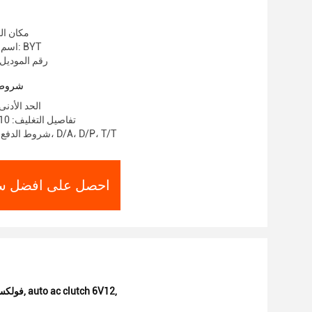
مكان الم
اسم العلامة التجارية: BYT
رقم الموديل: باي
شروط 
الحد الأدنى لكم
تفاصيل التغليف: 10 قطع/1 صندوق
شروط الدفع: خطاب الاعتماد، D/A، D/P، T/T
احصل على افضل س
,
auto ac clutch 6V12
,
ضاغط التيار ال