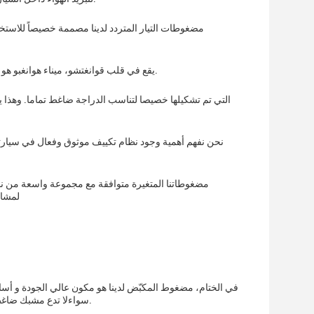
مضغوطات التيار المتردد لدينا مصممة خصيصاً للاستخد
يقع في قلب قوانغتشو، ميناء هوانغبو هو واحد من أكثر الموانئ ازدحاماً وأكثرها كفاءة في الصينضمان تسليم سريع وموثوق به لعملائنا.
مضغوطاتنا المتغيرة متوافقة مع مجموعة واسعة من نماذ
لمشاب
في الختام، مضغوط المكبّض لدينا هو مكون عالي الجودة و أسا
سواءلا تدع مشبك ضاغط معيب يفسد تجربتك في القيادة، اختر مشبك ضاغط التيار المتردد لدينا لقيادة باردة ومريحة.