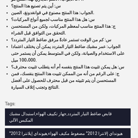
س: أين يتم تصنيع هذا المنتج؟
الجواب: هذا المنتج مصنوع في قوانغدونغ، الصين.
س: هل هذا المنتج مناسب لجميع أنواع المركبات؟
ج: هذا المنتج مناسب لمعظم المركبات، ولكن من المستحسن
التحقق من التوافق قبل الشراء.
س: كم من الوقت تستمر عادةً مرفق ضاغط التيار المتردد؟
الجواب: عمر مشبك ضاغط التيار المتردد يمكن أن يختلف اعتمادا
على الاستخدام والصيانة، ولكن في المتوسط يمكن أن يستمر حتى
100،000 ميل.
س: هل يمكن تثبيت هذا المنتج بنفسه أم أنه يتطلب تثبيت محترف؟
ج: على الرغم من أنه من الممكن تثبيت هذا المنتج بنفسك، فمن
المستحسن أن يتم تثبيته من قبل محترف للحصول على أفضل
النتائج وتجنب إتلاف السيارة.
Tags:
قابض ضاغط التيار المتردد,جهاز تكييف الهواء,استبدال مشبك
المكبس الآلي
"هيونداي إلانترا 2012" مضغوط مكيف الهواء,هيونداي إيلانترا 2012