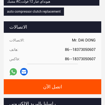
مشبك AC,هيونداي عيار 12 فولت
auto compressor clutch replacement
الاتصالات
Mr. DAI DONG
الاتصالات:
86--18373050607
هاتف:
86--18373050607
فاكس:
اتصل الآن
راسلنا بالبريد الإلكتروني