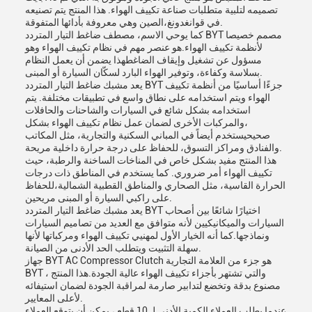
تصميمه لتلبية متطلبات صناعة تكييف الهواء. هذا المنتج يتم تصنيعه
في قوانغدونغ،الصين وهي معروفة بأدائها المتفوقة.
كما يوحي الاسم، مصطف ضاغط التيار المتردد BYT مصمم خصيصا
لأنظمة تكييف الهواء.هو عنصر مهم في نظام تكييف الهواء وهو
مسؤول عن تشغيل وإيقاف الضاغطهذا يضمن أن يعمل النظام
بسلاسة وكفاءة، وتوفير الهواء البارد لسكّان السيارة أو المبنى.
يعد مشبك ضاغط التيار المتردد BYT جزءًا أساسيًا من أنظمة تكييف
الهواء ويتم استخدامه على نطاق واسع في تطبيقات مختلفة. يتم
استخدامه بشكل شائع في السيارات والشاحنات والحافلات
،والمركبات الأخرى لضمان عمل نظام تكييف الهواء بشكل
صحيحيستخدم أيضاً في المباني السكنية والتجارية، مثل المكاتب
والفنادق ومراكز التسوق، للحفاظ على درجة حرارة داخلية مريحة.
هذا المنتج مفيد بشكل خاص في المناخات الساخنة والرطبة، حيث
تكييف الهواء أمر ضروري. كما يستخدم في المناطق ذات درجات
الحرارة القاسية، مثل الصحاري والمناطق القطبية الشمالية،للحفاظ
على راكبي السيارة أو المبنى مريحين.
يعد مشبك ضاغط التيار المتردد BYT اختيارًا شائعًا بين أصحاب
السيارات والميكانيكيين لأنه متوافق مع العديد من تصاميم السيارات
ونماذجها.كما أنه الخيار الأول لمهنيي تكييف الهواء ومركباتها لأنها
سهلة التثبيت ويتطلب الحد الأدنى من الصيانة.
جهاز BYT AC Compressor Clutch هو جزء من العلامة التجارية
BYT ، والتي تشتهر بأجزاء تكييف الهواء عالية الجودة.هذا المنتج
مصنوع بدقة وتخضع لتدابير صارمة لمراقبة الجودة لضمان استيفائه
لأعلى المعايير.
عندما يطلب العملاء الكمية الأدنى لـ 10 قطع ، يمكن أن يتوقع العملاء