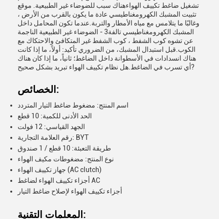
تشغيل ضاغط تكييف الهواءهناك سبب للضوضاء غير الطبيعية. موقع
تثبيت المشبك الكهرومغناطيسي عادة ما يكون بالقرب من الأرض ،
وغالبًا ما يتلامس مع مياه الأمطار والتربة.عندما تكون المحامل داخل
المشبك الكهرومغناطيسي تالفة3 - الضوضاء غير الطبيعية الناجمة
عن تشوه كوب الشفط ، كوب الشفط غير المتكافئ والاحتكاك مع
الكوب.قبل استبدال المشبك، من الضروري تأكيد: أولاً، ما إذا كانت
هناك انسدادات في الأسطوانة داخل الضاغط؛ ثانياً، ما إذا كان هناك
أي تسرب في الضاغط.هل نظام تكييف الهواء تبريد بشكل صحيح?
الخصائص:
اسم المنتج: مضغوط ضاغط التيار المتردد
الحد الأدنى للكمية: 10 قطع
الجهد القياسي: 12 فولت
رقم العلامة التجارية: BYT
طريقة التعبئة: 10 قطع / 1 صندوق
نوع المنتج: مضغوطات مكيف الهواء
جهاز تكييف الهواء (AC clutch)
أجزاء تكييف الهواء لضاغط AC
أجزاء تكييف الهواء لإصلاح ضاغط التيار
المعلمات التقنية: