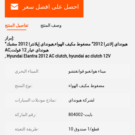
احصل على افضل سعر
وصف المنتج
تفاصيل المنتج
إبراز:
"هيونداي إلانترا 2012" مضغوط مكيف الهواء,هيونداي إيلانترا 2012 مشبك
AC,هيونداي عيار 12 فولت
,
Hyundai Elantra 2012 AC clutch
,
hyundai ac clutch 12V
ميناء هوانغبو قوانغتشو
الميناء البحري:
مضغوط مكيف الهواء
نوع المنتج:
لشركة هيونداي
نماذج موديلات السيارات:
بايت-804002
رقم الماركة:
10 قطع/1 صندوق
طريقة التعبئة: