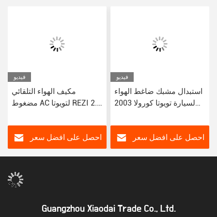
فيديو
فيديو
استبدال مشبك ضاغط الهواء
مكيف الهواء التلقائي
لسيارة تويوتا كورولا 2003
مضغوط AC لتويوتا REZI 2.5
PV6
هيلاندر 3.5
احصل على افضل سعر
احصل على افضل سعر
Guangzhou Xiaodai Trade Co., Ltd.