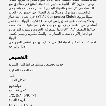
وجود مخزون كاف لتلبية طلباتهم. يتم تعبئة المنتج في صناديق ،مع
10 قطع في كل صندوقالميناء البحري للشحن هو ميناء هوانغبو في
قوانغتشو ، مما يوفر وصولًا مريحًا للعملاء في جميع أنحاء العالم.
في الختام، يعد جهاز BYT AC Compressor Clutch منتجًا موثوقًا
وفعالًا يستخدم على نطاق واسع في صناعة تكييف الهواء.إنه عنصر
أساسي في أنظمة تكييف الهواء وهو متوافق مع تطبيقات مختلفةمع
أدائها المتفوقة، الجودة، وسهولة التوافر، وBYT AC ضاغط المقبض
هو الخيار الأول لأصحاب السيارات، والميكانيكيين، ومهنيي تكييف
الهواء.
اختر "بايت" لتحقيق احتياجاتك في تكييف الهواء واكتشف الفرق في
الأداء والراحة
التخصيص:
خدمة تخصيص مشبك ضاغط التيار المتردد
اسم العلامة التجارية
بايت
مكان المنشأ:
غوانغدونغ
طريقة الدفع:
L/C، D/A، D/P، T/T
طريقة التعبئة:
10 قطع/1 صندوق