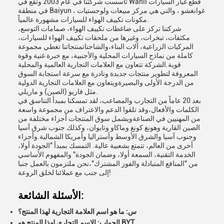
تأسست شركتنا في عام 2003 وتقع في Wanli قطع غيار السيارات
في منطقة Baiyun ، غوانغشو ، والتي هي مركز مبيعات ولوجستيات
مكونات تكييف الهواء للسيارات مشهورة عالمياً.
شركتنا تركز على ضاغطات تكييف الهواء، صمامات التوسع،
مكثفات، تبخرات، وغيرها من ملحقات تكييف الهواء للسيارات،
المركبات الزراعية، آلات البناء،والشاحناتمنتجاتنا تغطي مجموعة
كاملة من نماذج السيارات المحلية والأجنبية، مع خبرة غنية وقوة
قوية.الشركة تتعاون مع العلامات التجارية العالمية والمحلية
المعروفة لتطوير منتجات جديدة ونادرة مع سرعة استجابة السوق
من الدرجة الأولى والبصيرةويتعاون مع العلامات التجارية الدولية
مثل فاريو (الصين) و ماريلي.
بعد 20 عاماً من التجارب والمصاعب، لقد تمسكنا بمبدأ التناسق في
الكلمات والأفعال،وقد تلقوا الدعم والاعتراف من مجموعة واسعة
من المهنيين في الصناعةويشمل سوق المنتجات أجزاء مختلفة من
الصين القارية وهونغ كونغ وماكاو وتايوان، وكذلك جنوب شرق آسيا
وجنوب آسيا والشرق الأوسط وأستراليا وأمريكا الشمالية.وأجزاء
أخرى من العالم، تتمتع بشعبية عالية. التمسك بمبدأ "الجودة أولا،
الخدمة التقنية، السمعة أولا، وضمان الجودة" والمفهوم الأساسي
من "المنافع المتبادلة والفوز المشترك"،نحن ملتزمون بالعمل جنبا
إلى جنب مع عملائنا لخلق الروعة!
الأسئلة الشائعة:
س: ما هو اسم العلامة التجارية لهذا المنتج؟
الجواب: الاسم التجاري لهذا المنتج هو BYT.