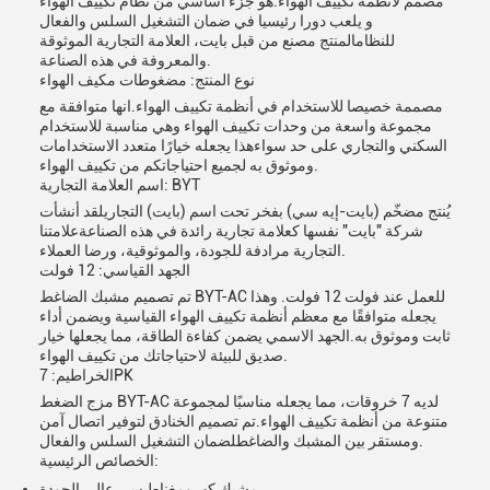
مصمم لأنظمة تكييف الهواء.هو جزء أساسي من نظام تكييف الهواء
و يلعب دورا رئيسيا في ضمان التشغيل السلس والفعال
للنظامالمنتج مصنع من قبل بايت، العلامة التجارية الموثوقة
والمعروفة في هذه الصناعة.
نوع المنتج: مضغوطات مكيف الهواء
مصممة خصيصا للاستخدام في أنظمة تكييف الهواء.انها متوافقة مع
مجموعة واسعة من وحدات تكييف الهواء وهي مناسبة للاستخدام
السكني والتجاري على حد سواءهذا يجعله خيارًا متعدد الاستخدامات
وموثوق به لجميع احتياجاتكم من تكييف الهواء.
اسم العلامة التجارية: BYT
يُنتج مضخّم (بايت-إيه سي) بفخر تحت اسم (بايت) التجاريلقد أنشأت
شركة "بايت" نفسها كعلامة تجارية رائدة في هذه الصناعةعلامتنا
التجارية مرادفة للجودة، والموثوقية، ورضا العملاء.
الجهد القياسي: 12 فولت
تم تصميم مشبك الضاغط BYT-AC للعمل عند فولت 12 فولت. وهذا
يجعله متوافقًا مع معظم أنظمة تكييف الهواء القياسية ويضمن أداء
ثابت وموثوق به.الجهد الاسمي يضمن كفاءة الطاقة، مما يجعلها خيار
صديق للبيئة لاحتياجاتك من تكييف الهواء.
الخراطيم: 7PK
مزج الضغط BYT-AC لديه 7 خروقات، مما يجعله مناسبًا لمجموعة
متنوعة من أنظمة تكييف الهواء.تم تصميم الخنادق لتوفير اتصال آمن
ومستقر بين المشبك والضاغطلضمان التشغيل السلس والفعال.
الخصائص الرئيسية:
مشبك كهرومغناطيسي عالي الجودة