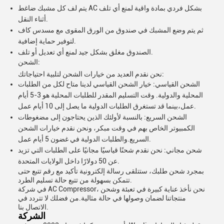
يتم لف كل مشبك ضاغط AC بشكل فردي بمادة واقية لمنع أي تلف
أثناء النقل.
ثم يتم وضع المشبك في صندوق من الورق المقوى مع مسدس كاف
لتوفير حماية إضافية.
الصندوق مغلق بشكل جيد لمنع أي تعديل أو تلف.
الشحن:
نحن نقدم العديد من خيارات الشحن لتلبية احتياجاتك:
الشحن القياسي: خيار الشحن القياسي لدينا متاح لكل من الطلبات
المحلية والدولية. وقت التسليم المقدر للطلبات المحلية هو 3-5 أيام
عمل،بينما قد تستغرق الطلبات الدولية ما يصل إلى 10 أيام عمل.
الشحن السريع: بالنسبة لأولئك الذين يحتاجون إلى مضغوطات
الكمبيوتر الخاص بهم في وقت مبكر، ونحن نقدم خيارات الشحن
السريع.والطلبات الدولية في غضون 5 أيام عمل.
شحن مجاني: نحن نقدم شحنًا قياسيًا مجانيًا على الطلبات التي تزيد
عن 50 دولارًا داخل الولايات المتحدة.
بمجرد شحن طلبك، ستتلقى رسالة إلكترونية تأكيد مع رقم تتبع حتى
تتمكن بسهولة من تتبع حالة تسليم الطرد.
في شركة AC Compressor، نحن نأخذ عناية كبيرة في تعبئة وشحن
منتجاتنا لضمان وصولها في حالة مثالية.من فضلك لا تتردد في
الاتصال بنا.
الشركة