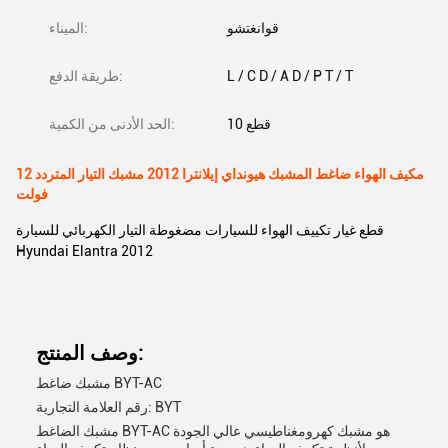
قوانغتشو
الميناء:
L / C D / A D / P T / T
طريقة الدفع:
10 قطع
الحد الأدنى من الكمية:
مكيف الهواء ضاغط المشبك هيونداي إيلانترا 2012 مشبك التيار المتردد 12
فولت
قطع غيار تكييف الهواء للسيارات مضغوطة التيار الكهربائي للسيارة
Hyundai Elantra 2012
وصف المنتج:
مشبك ضاغط BYT-AC
رقم العلامة التجارية: BYT
مشبك الضاغط BYT-AC هو مشبك كهرومغناطيسي عالي الجودة