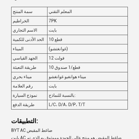
المعلم التقني
سمة المنتج
7PK
الخراطيم
بايت
الاسم التجاري
10 قطع
الحد الأدنى للكمية
(غوانغتشو)
الميناء
12 فولت
الجهد القياسي
10 قطع/1 صندوق
طريقة التعبئة
ميناء هوانغبو غوانغشو
ميناء بحري
بايت
رقم العلامة
بالنسبة للنماذج:
نموذج السيارة
L/C، D/A، D/P، T/T
طريقة الدفع
التطبيقات:
BYT AC ضاغط المقبض
بايت AC ضاغط المقبض هو منتج عالي الجودة وموثوق به الذي تم