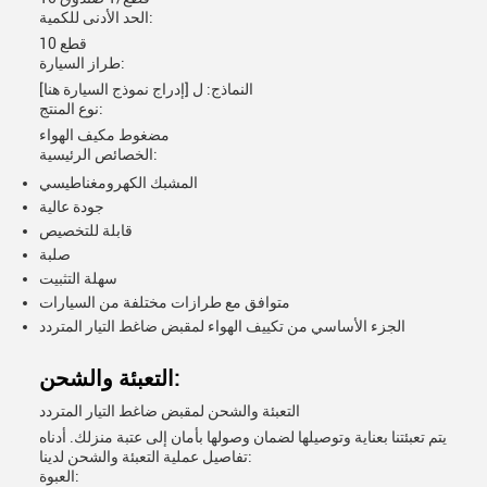
الحد الأدنى للكمية:
10 قطع
طراز السيارة:
النماذج: ل [إدراج نموذج السيارة هنا]
نوع المنتج:
مضغوط مكيف الهواء
الخصائص الرئيسية:
المشبك الكهرومغناطيسي
جودة عالية
قابلة للتخصيص
صلبة
سهلة التثبيت
متوافق مع طرازات مختلفة من السيارات
الجزء الأساسي من تكييف الهواء لمقبض ضاغط التيار المتردد
التعبئة والشحن:
التعبئة والشحن لمقبض ضاغط التيار المتردد
يتم تعبئتنا بعناية وتوصيلها لضمان وصولها بأمان إلى عتبة منزلك. أدناه
تفاصيل عملية التعبئة والشحن لدينا:
العبوة: