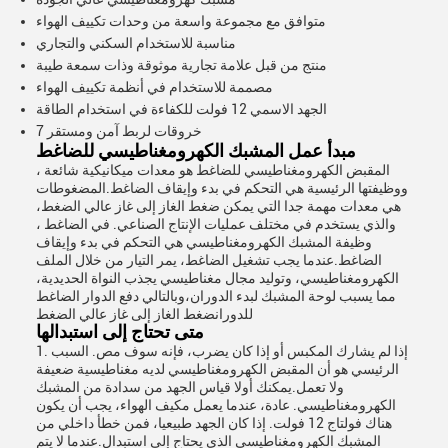
متوافق مع مجموعة واسعة من وحدات تكييف الهواء
مناسبة للاستخدام السكني والتجاري
منتج من قبل علامة تجارية موثوقة وذات سمعة طيبة
مصممة للاستخدام في أنظمة تكييف الهواء
الجهد الاسمي 12 فولت للكفاءة في استخدام الطاقة
7 خروقات لربط آمن ومستقر
مبدأ عمل المشبك الكهرومغناطيسي للضاغط
المقبض الكهرومغناطيسي للضاغط هو معدات ميكانيكية شائعة ،
ووظيفتها الرئيسية هي التحكم في بدء وإيقاف الضاغط.المضغوطات
هي معدات مهمة جدا التي يمكن ضغط الغاز إلى غاز عالي الضغط،
والذي يستخدم في مختلف عمليات الإنتاج الصناعي. في الضاغط ،
وظيفة المشبك الكهرومغناطيسي هي التحكم في بدء وإيقاف
الضاغط.عندما يجب تشغيل الضاغط، يمر التيار من خلال الملف
الكهرومغناطيسي، وتوليد مجال مغناطيسي يجذب النواة الحديدية،
مما يسبب لوحة المشبك لبدء الدوران،وبالتالي دفع الدوار الضاغط
للدورانضغط الغاز إلى غاز عالي الضغط
متى تحتاج إلى استبدالها
1. إذا لم يشارك المكبس أو إذا كان يضرب، فإنه سوف مص. السبب
الرئيسي هو أن المقبض الكهرومغناطيسي لديه مغناطيسية ضعيفة
ولا تعمل.يمكنك أولا قياس الجهد من سدادة من المشبك
الكهرومغناطيسي. عادة، عندما يعمل مكيف الهواء، يجب أن يكون
هناك فولتاج 12 فولت. إذا كان الجهد طبيعيا، فمن خطأ داخلي من
المشبك الكهرومغناطيسي الذي يحتاج إلى استبدال.عندما لا يتم