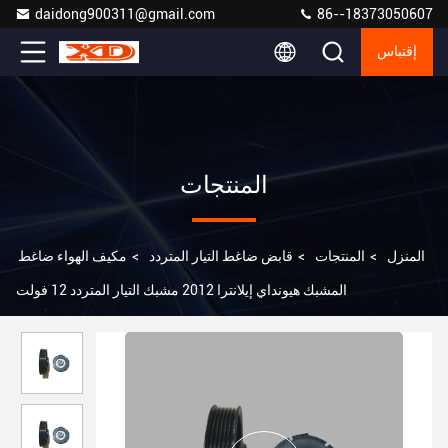
daidong900311@gmail.com
86--18373050607
إقتباس
المنتجات
المنزل
>
المنتجات
>
قابض ضاغط التيار المتردد
>
مكيف الهواء ضاغط
المشبك هيونداي إيلانترا 2012 مشبك التيار المتردد 12 فولت