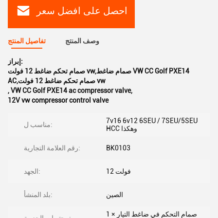
احصل على افضل سعر
وصف المنتج
تفاصيل المنتج
إبراز:
صمام تحكم ضاغط 12 فولت vw,صمام ضاغط VW CC Golf PXE14
AC,صمام تحكم ضاغط 12 فولت vw
,
VW CC Golf PXE14 ac compressor valve
,
12V vw compressor control valve
7v16 6v12 6SEU / 7SEU/5SEU
مناسب ل:
HCC وهكذا
BK0103
رقم العلامة التجارية:
12 فولت
الجهد:
الصين
بلد المنشأ:
1 × صمام التحكم في ضاغط التيار