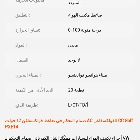
محتويات الحزمة:
المتردد
ضاغط مكيف الهواء
التطبيق:
0-100 درجة مئوية
نطاق الحرارة:
معدن
المواد:
لا يوجد
الضمان:
ميناء هوانغبو قوانغتشو
الميناء البحري:
20 قطعة
الحد الأدنى من الكمية:
L/CT/TD/أ
طريقة الدفع:
صمام التحكم في ضاغط فولكسفاغن 12 فولت AC للفولكسفاغن CC Golf
PXE14
أجزاء تكييف الهواء للسيارات مفكّك التيار الكهربائي صمام التحكم لـ VW