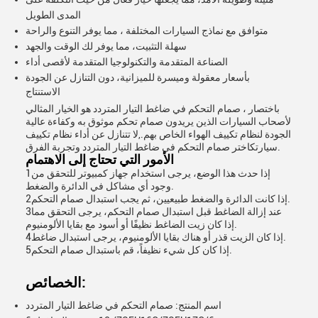
المدى الطويل
متوافق مع نماذج السيارات المختلفة ، مما يوفر التنوع والراحة
سهلة التثبيت، مما يوفر لك الوقت والجهد
الصناعة المتقدمة والتكنولوجيا المتقدمة لأقصى أداء
بأسعار معقولة وميسرة للميزانية، دون التنازل عن الجودة
الاستنتاج
باختصار ، صمام التحكم في ضاغط التيار المتردد هو الخيار المثالي
لأصحاب السيارات الذين يريدون صمام تحكم موثوق به وكفاءة عالية
الجودة لنظام تكييف الهواء الخاص بهم.,لا تتنازل عن أداء نظام تكييف
سيارتكاختر صمام التحكم في ضاغط التيار المتردد وتجربة الفرق.
الأمور التي تحتاج إلى الاهتمام
1إذا حدث هذا الوضع، يرجى استخدام جهاز كمبيوتر للتحقق من
وجود أي مشاكل في الدائرة والضغط.
2إذا كانت الدائرة والضغط طبيعيين، ثم يجب استبدال صمام التحكم.
3عند إزالة الضاغط قبل استبدال صمام التحكم، يرجى التحقق مما
إذا كان زيت الضاغط نظيفًا أو أسود مع بقايا الألومنيوم.
4إذا كان الزيت قذر أو هناك بقايا الألومنيوم، يرجى استبدال ضاغط.
5إذا كان كل شيء نظيفاً، قم باستبدال صمام التحكم.
الخصائص:
اسم المنتج: صمام التحكم في ضاغط التيار المتردد