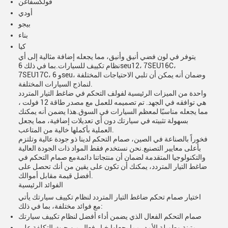
فولكسفاغن
أودي
بيجو
بناء
كيا
يتوفر في لون فضي أنيق وأنيق، مما يجعله إضافة مثالية إلى أي
نظام تكييف للسيارات.بما في ذلك 6seu12، 7SEU16C،
7SEU17C، و 6seu، وضمان أنه يمكن أن تلبي الاحتياجات المختلفة
لنماذج السيارات المختلفة.
واحدة من الميزات الرئيسية لفولف التحكم في ضاغط التيار المتردد
هي توافقه في الجهد. تم تصميمه للعمل مع مصدر طاقة 12 فولت ،
مما يجعله مناسبًا لمعظم السيارات في السوق.هذا يضمن أنه يمكنك
بسهولة تثبيته في سيارتك دون أي تعديلات إضافية، مما يجعل
العملية بأكملها خالية من المتاعب.
فخوراً بالصناعة في الصين، صمام التحكم لدينا ذو جودة عالية وتلتزم
بأعلى معايير التصنيع.نحن نستخدم فقط المواد ذات الجودة العالية
والتكنولوجيا المتقدمة لضمان أن منتجاتنا دائمةمع صمام التحكم في
ضاغط التيار المتردد، يمكنك أن تكون على يقين من أنك تحصل على
أفضل قيمة مقابل أموالك.
الفوائد الرئيسية
اختيار صمام تحكم ضاغط التيار المتردد لنظام تكييف سيارتك يأتي
مع فوائد مختلفة، بما في ذلك:
صمام التحكم الفعال الذي يضمن أداء أفضل لنظام تكييف سيارتك
متينة وطويلة الأمد، مما يجعلها خيار فعال من حيث التكلفة على