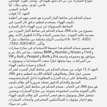
نموذج السيارة: بنز، بي ام دبليو، هيونداي، نيسان، فورد، فولكس
فاجن، أودي، بيجو، بيلك، كيا
المادة: المعدن
الجهد: 12 فولت
صمام التحكم في ضاغط التيار المتردد هو عنصر مهم في أنظمة
تكييف الهواء. يستخدم لتنظيم تدفق غاز المبرد في
الضاغط،المسؤولة عن تبريد الهواء داخل السيارة.
صمام التحكم في ضاغط التيار المتردد من JNA مصنوع من مادة
معدنية عالية الجودة ، مما يضمن المتانة والأداء الطويل الأمد. وهو
مناسب لأنواع مختلفة من ضاغطات مثل 7v16 ، 6v12 ، 6SEU
،7SEU، 5SEU HCC، وأكثر.
تم تصميم صمام التحكم هذا خصيصًا للاستخدام في نماذج سيارات
مختلفة ، بما في ذلك بنز و BMW و Hyundai و Nissan و Ford و
VW و Audi و Peugeot و Builk و Kia.متوافق مع مجموعة واسعة
من المركبات، مما يجعلها خيارًا متعدد الاستخدامات وموثوق به
لإصلاح و صيانة مكيف الهواء.
الجهد الـ 12 فولت من صمام التحكم في ضاغط التيار المتردد لشركة
JNA يضمن عمل فعال وفعالتوفير الطاقة اللازمة لتنظيم تدفق
المبرد والحفاظ على درجة الحرارة المطلوبة داخل السيارةتصميمه
المدمج والتحكم الدقيق يجعله ضرورياً لأي نظام تكييف
في الختام ، صمام التحكم في ضاغط التيار المتردد من JNA هو منتج
عالي الجودة مناسب لمجموعة متنوعة من نماذج السيارات ويضمن
تشغيل فعال وموثوق به.هو عنصر أساسي لأي نظام تكييف الهواء
وهو اختيار موثوق به للميكانيكيين المحترفين وأصحاب السيارات
على حد سواء.