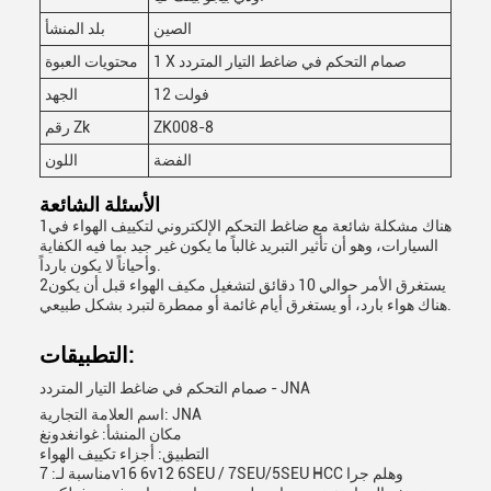
الصين
بلد المنشأ
1 X صمام التحكم في ضاغط التيار المتردد
محتويات العبوة
12 فولت
الجهد
ZK008-8
رقم Zk
الفضة
اللون
الأسئلة الشائعة
1هناك مشكلة شائعة مع ضاغط التحكم الإلكتروني لتكييف الهواء في
السيارات، وهو أن تأثير التبريد غالباً ما يكون غير جيد بما فيه الكفاية
وأحياناً لا يكون بارداً.
2يستغرق الأمر حوالي 10 دقائق لتشغيل مكيف الهواء قبل أن يكون
هناك هواء بارد، أو يستغرق أيام غائمة أو ممطرة لتبرد بشكل طبيعي.
التطبيقات:
صمام التحكم في ضاغط التيار المتردد - JNA
اسم العلامة التجارية: JNA
مكان المنشأ: غوانغدونغ
التطبيق: أجزاء تكييف الهواء
مناسبة لـ: 7v16 6v12 6SEU / 7SEU/5SEU HCC وهلم جرا