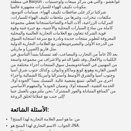
في منطقة Baiyun ، غوانغشو ، والتي هي مركز مبيعات ولوجستيات
مكونات تكييف الهواء للسيارات مشهورة عالمياً.
شركتنا تركز على ضاغطات تكييف الهواء، صمامات التوسع،
مكثفات، تبخرات، وغيرها من ملحقات تكييف الهواء للسيارات،
المركبات الزراعية، آلات البناء،والشاحناتمنتجاتنا تغطي مجموعة
كاملة من نماذج السيارات المحلية والأجنبية، مع خبرة غنية وقوة
قوية.الشركة تتعاون مع العلامات التجارية العالمية والمحلية
المعروفة لتطوير منتجات جديدة ونادرة مع سرعة استجابة السوق
من الدرجة الأولى والبصيرةويتعاون مع العلامات التجارية الدولية
مثل فاريو (الصين) و ماريلي.
بعد 20 عاماً من التجارب والمصاعب، لقد تمسكنا بمبدأ التناسق في
الكلمات والأفعال،وقد تلقوا الدعم والاعتراف من مجموعة واسعة
من المهنيين في الصناعةويشمل سوق المنتجات أجزاء مختلفة من
الصين القارية وهونغ كونغ وماكاو وتايوان، وكذلك جنوب شرق آسيا
وجنوب آسيا والشرق الأوسط وأستراليا وأمريكا الشمالية.وأجزاء
أخرى من العالم، تتمتع بشعبية عالية. التمسك بمبدأ "الجودة أولا،
الخدمة التقنية، السمعة أولا، وضمان الجودة" والمفهوم الأساسي
من "المنافع المتبادلة والفوز المشترك"،نحن ملتزمون بالعمل جنبا
إلى جنب مع عملائنا لخلق الروعة!
الأسئلة الشائعة:
س: ما هو اسم العلامة التجارية لهذا المنتج؟
الجواب: الاسم التجاري لهذا المنتج هو JNA.