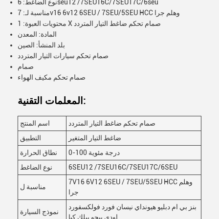
نوع الضاغط: 6seu12 /7SEU16C/7SEU17C/6seu
مناسبة لـ: 7v16 6v12 6SEU / 7SEU/5SEU HCC وهلم جرا
محتويات العبوة: 1 X صمام تحكم ضاغط التيار المتردد
المادة: المعدن
بلد المنشأ: الصين
صمام تحكم سيارات التيار المتردد
صمام
صمام تحكم مكيف الهواء
المعلمات التقنية:
صمام تحكم ضاغط التيار المتردد
اسم المنتج
ضاغط التيار المتغير
التطبيق
0-100 درجة مئوية
نطاق الحرارة
6SEU12 /7SEU16C/7SEU17C/6SEU
نوع الضاغط
7V16 6V12 6SEU / 7SEU/5SEU HCC وهلم
مناسبة ل
جرا
بنز بي ام دبليو هيونداي نيسان فورد فولكسفورد
نموذج السيارة
اودي بيجو بيلك كيا