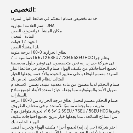
التخصيص:
خدمة تخصيص صمام التحكم في ضاغط التيار المتردد
اسم العلامة التجارية: JNA
مكان المنشأ: قوانغدونغ، الصين
المادة: المعدن
الجهد: 12 فولت
بلد المنشأ: الصين
نطاق الحرارة: 0-100 درجة مئوية
مناسبة لـ: 7v16 6v12 6SEU / 7SEU/5SEU HCC وهلم جرا
في شركة جي إن إيه نحن متخصصون في توفير حلول مخصصة
لجميع احتياجاتكم من تكييف الهواء صمام التحكم في ضاغط التيار
المتردد مصمم للوفاء بأعلى معايير الجودة والأداءمما يجعلها الخيار
المثالي لنظام التكييف الخاص بك.
صمام التحكم لدينا مصنوع من مادة معدنية متينة، تضمن الاستخدام
طويل الأمد والموثوقية.مما يجعله خيارًا متعدد الأبعاد لجميع نماذج
السيارات.
صمام التحكم مصمم لتحمل نطاق درجة الحرارة من 0-100 درجة
مئوية ، مما يجعله مناسبًا للاستخدام في مختلف الظروف
الجوية.متوافق مع 7v16 6v12 6SEU / 7SEU / 5SEU HCC وغيرها
من النماذج الشائعة، مما يجعلها خيار مريح لجميع احتياجات مكيف
الهواء الخاصة بك.
اختر شركة (جي إن إيه) لجميع أجزاء مكيف الهواء وتجرب أفضل
الجودة والأداء والتخصيصاتصل بنا الآن لمعرفة المزيد عن صمام