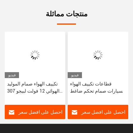
منتجات مماثلة
فيديو
فيديو
قطاعات تكييف الهواء
تكييف الهواء صمام الموليد
للسيارات صمام تحكم ضاغط
الهوائي 12 فولت لبيجو 307
AC للسيارة لبيجو 408 3008
سيتروين تريمف سي كوانتي
نوع Denso
احصل على افضل سعر
احصل على افضل سعر