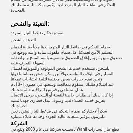
التحكم في ضاغط التيار المتردد لدينا وكيف يمكننا تلبية متطلباتك
المحددة.
التعبئة والشحن:
صمام تحكم ضاغط التيار المتردد
التعبئة والشحن
صمام التحكم في ضاغط التيار المتردد لدينا معبأ بعناية لضمان
التسليم الآمن لعملائنا. كل صمام ملفوف بمادة واقية ووضع في
صندوق متين.ثم يتم إغلاق الصندوق وتسميته باسم المنتج ومواصفاته
لسهولة التعرف عليه.
للشحن، نستخدم خدمات الشحن الموثوقة والموثوقة لضمان
التسليم في الوقت المناسب والآمن.يمكن شحن صماماتنا دوليا
ونحن نقدم خيارات شحن مختلفة لتلبية احتياجات عملائنا.
عند استلام طلبك، سنقوم بمعالجته وشحنها في غضون 1-3 أيام
عمل. ستتلقى رقم تتبع لمراقبة حالة شحنتك.
إذا كان لديك أي طلبات خاصة للتعبئة أو الشحن، يرجى الاتصال
بفريق خدمة العملاء لدينا وسوف نبذل قصارى جهدنا لتلبية
احتياجاتك.
شكراً لاختياركم صمام التحكم في ضاغط التيار المتردد نحن
ملتزمون بتوفير منتجات عالية الجودة وخدمة عملاء ممتازة
الشركة
تأسست شركتنا في عام 2003 وتقع في Wanli قطع غيار السيارات