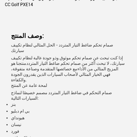
CC Golf PXE14
وصف المنتج:
صمام تحكم ضاغط التيار المتردد - الحل المثالي لنظام تكييف
سيارتك
إذا كنت تبحث عن صمام تحكم موثوق وذو جودة عالية لنظام تكييف
سيارتك، لا تبحث أكثر من صمام تحكم ضاغط التيار المترددمنتجنا هو
المزيج المثالي من الأداءمع خصائصها المتقدمة وصناعة متفوقة،
فهي الخيار المثالي لأصحاب السيارات الذين يقدرون الجودة
والكفاءة.
لمحة عامة عن المنتج
صمام التحكم في ضاغط التيار المتردد مصمم خصيصًا لنماذج
السيارات التالية:
بنز
بي ام دبليو
هيونداي
نيسان
فورد