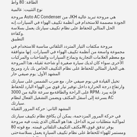
الطاقة: 80 واط
نوع التثبيت: عالمية
مروحة Auto AC Condenser من JKH هي مروحة تبريد عالية
الجودة مصممة للاستخدام في أنظمة تكييف الهواء في السيارات.إنه
الحل المثالي للحفاظ على نظام تكييف سيارتك يعمل بسلاسة
وكفاءة.
التطبيق
مروحة مكثفات التيار المتردد التلقائي مناسبة للاستخدام في
مجموعة واسعة من أنظمة تكييف الهواء في السيارات. إنها متوافقة
مع معظم العلامات التجارية ونماذج السيارات والشاحنات والمركبات
الأخرى.سواء كان لديك سيارة صغيرة أو شاحنة ثقيلة، هذا المروحة
هي الخيار المثالي للحفاظ على نظام التكييف الخاص بك بارد ومريح.
المشهد الأول: يوم صيفي حار
تخيل القيادة في يوم صيفي حار، مع ضرب الشمس على سيارتك
وارتفاع درجة الحرارة داخل.توفير تيار قوي من الهواء البارد للحفاظ
على الراحة والطاقةمع سرعة عالية من 3000 RPM، فإنه يبرد
بسرعة إلى أسفل المكثف ويضمن التشغيل الفعال لنظام AC
سيارتك.
المشهد الثاني: حركة المرور الثقيلة
في حركة المرور المزدحمة، يمكن أن يكافح نظام تكييف سيارتك
لمواكبة متطلبات تبريد الداخل. هذا هو المكان الذي يثبت فيه مروحة
مكثف التكييف التلقائي قيمته. مع قوته 80W،يوفر تدفق قوي
ومستمر للهواء للحفاظ على نظام تكييف السيارة يعمل بسلاسةحتى