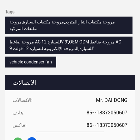
Tags:
مروحة مكثفات التيار المتردد,مروحة مكثفات السيارة,مروحة
مكثفات المركبة
مروحة ضاغط AC للسيارة 12V 9',OEM ODM مروحة ضاغط AC
للسيارة,المروحة الإلكترونية للسيارة 12 فولت 9'
vehicle condenser fan
الاتصالات
Mr. DAI DONG
الاتصالات:
86--18373050607
هاتف:
86--18373050607
فاكس: