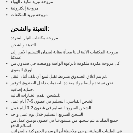
مروحة تبريد مكيف الهواء
مروحة إلكترونية
مروحة تبريد المكثفات
التعبئة والشحن:
مروحة مكثفات التيار المتردد
التعبئة والشحن
مروحة المكثفات الآلية لدينا معبأة بعناية لضمان التسليم الآمن إلى
عملائنا.
كل مروحة مفردة ملفوفة بالرغوة الواقية ووضعت في صندوق من
الورق المقوى.
ثم يتم اغلاق الصندوق بشريط ثقيل لمنع أي تلف أثناء النقل.
نحن نستخدم أيضا مواد مضادة للصدمات داخل الصندوق لتوفير
حماية إضافية.
للشحن، نقدم الخيارات التالية:
الشحن القياسي: التسليم في غضون 5-7 أيام عمل
الشحن السريع: التسليم في غضون 2-3 أيام عمل
الشحن السريع: التسليم خلال يوم عمل واحد
جميع الطلبات يتم شحنها من مستودعنا في غضون يومين عمل من
استلام الدفع.
في الطلبات الدولية، يرجى ملاحظة أن الرسوم الجمركية والضرائب