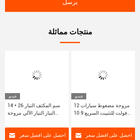
يرسل
منتجات مماثلة
فيديو
فيديو
مروحة مضغوط سيارات 12
14 * 26 سم المكثف التيار
فولت للتثبيت السريع 9 10
التيار التيار الآلي مروحة
12 14 16 بوصة
سيارة AC 80W التوافق
يناسب معظم المركبات
احصل على افضل سعر
احصل على افضل سعر