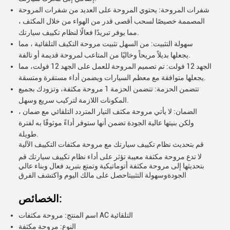
شفرات المروحة: يحتوي المروحة على العديد من شفرات المروحة
المصممة خصيصًا لسحب أقصى قدر من الهواء من خلال المكثف ،
مما يوفر تبريدًا فعالًا لنظام تكييف سيارتك.
سهولة التثبيت: من السهل تثبيت مروحة التكيف التلقائية ، مما
يجعلها بديلاً مريحاً وخاليًا من المتاعب لمروحة قديمة أو تالفة.
الجهد 12 فولت: تم تصميم المروحة للعمل على الجهد 12 فولت، مما
يجعلها متوافقة مع معظم السيارات ويضمن أداء مستقرة ومتسقة.
تتضمن الحزمة: تتضمن الحزمة 1 مروحة مكثفة، وتزودك بجميع
المكونات اللازمة لتركيب سريع وسهل.
الضمان: لا يأتي مروحة مكثف التيار المتردد التلقائي مع ضمان ،
ولكن بنيتها عالية الجودة تضمن أنها ستوفر أداءً موثوقًا به لفترة
طويلة.
قم بتحديث نظام تكييف سيارتك مع مروحة مكثفات التكييف الآلية
لا تدع مروحة مكثفة معيبة تؤثر على أداء نظام تكييف سيارتك قم
بتحديثها إلى مروحة مكثفة أتوماتيكية وتمتع بتبريد فعال وبناء عالي
الجودةوسهولة التثبيتاحصل على مالك اليوم واكتشف الفرق
الخصائص:
اسم المنتج: مروحة مكثفات AC التلقائية
النوع: مروحة مكثفة