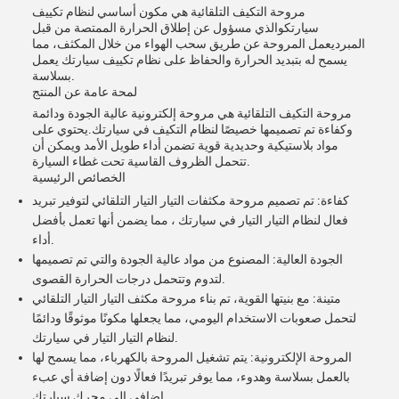
مروحة التكيف التلقائية هي مكون أساسي لنظام تكييف
سيارتكوالذي مسؤول عن إطلاق الحرارة الممتصة من قبل
المبرديعمل المروحة عن طريق سحب الهواء من خلال المكثف، مما
يسمح له بتبديد الحرارة والحفاظ على نظام تكييف سيارتك يعمل
بسلاسة.
لمحة عامة عن المنتج
مروحة التكيف التلقائية هي مروحة إلكترونية عالية الجودة ودائمة
وكفاءة تم تصميمها خصيصًا لنظام التكيف في سيارتك.يحتوي على
مواد بلاستيكية وحديدية قوية تضمن أداء طويل الأمد ويمكن أن
تتحمل الظروف القاسية تحت غطاء السيارة.
الخصائص الرئيسية
كفاءة: تم تصميم مروحة مكثفات التيار التيار التلقائي لتوفير تبريد
فعال لنظام التيار التيار في سيارتك ، مما يضمن أنها تعمل بأفضل
أداء.
الجودة العالية: المصنوع من مواد عالية الجودة والتي تم تصميمها
لتدوم وتتحمل درجات الحرارة القصوى.
متينة: مع بنيتها القوية، تم بناء مروحة مكثف التيار التيار التلقائي
لتحمل صعوبات الاستخدام اليومي، مما يجعلها مكونًا موثوقًا ودائمًا
لنظام التيار التيار في سيارتك.
المروحة الإلكترونية: يتم تشغيل المروحة بالكهرباء، مما يسمح لها
بالعمل بسلاسة وهدوء، مما يوفر تبريدًا فعالًا دون إضافة أي عبء
إضافي إلى محرك سيارتك.