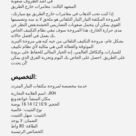
في أشد الظروف صعوبة
المشهد الثالث: مغامرات خارج الطريق
إذا كنت تحب الذهاب في مغامرات خارج الطريق مع سيارتك،
المروحة المكثفة التيار التيار التلقائي هو ملحق لا بد منه.وتصميمها
القوي يمكن أن يتحمل صعوبات التضاريس الخشنةبغض النظر عن
مدى حرارة الخارج، هذا المروحة سوف تبقي نظام التكييف الخاص
بك يعمل في أفضل حالاته.
بشكل عام، مروحة التكثيف التلقائي من جيه كيه هي مروحة التبريد
الموثوقة والفعالة التي هي مثالية لأي نظام تكييف
للسيارات.والتكافل العالمي، إنه الخيار المثالي للحفاظ على برودة
على الطريق. احصل على الخاص بك اليوم وتجربة الفرق الذي يمكن
أن يحدث!
التخصيص:
خدمة مخصصة لمروحة مكثفات التيار المتردد
اسم العلامة التجارية: JKH
مكان المنشأ: غوانغدونغ
الحجم: 9 10 12 14 16 بوصة
نوع التثبيت: عالمية
التثبيت: سهل التثبيت
الضمان: لا يوجد
الطاقة: 80 واط
الخصائص الرئيسية: