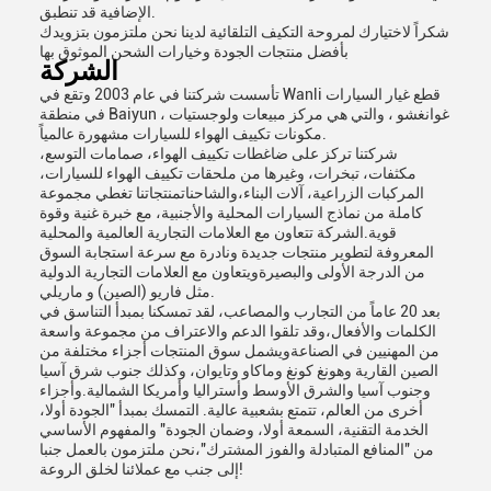
الإضافية قد تنطبق.
شكراً لاختيارك لمروحة التكيف التلقائية لدينا نحن ملتزمون بتزويدك
بأفضل منتجات الجودة وخيارات الشحن الموثوق بها
الشركة
تأسست شركتنا في عام 2003 وتقع في Wanli قطع غيار السيارات
في منطقة Baiyun ، غوانغشو ، والتي هي مركز مبيعات ولوجستيات
مكونات تكييف الهواء للسيارات مشهورة عالمياً.
شركتنا تركز على ضاغطات تكييف الهواء، صمامات التوسع،
مكثفات، تبخرات، وغيرها من ملحقات تكييف الهواء للسيارات،
المركبات الزراعية، آلات البناء،والشاحناتمنتجاتنا تغطي مجموعة
كاملة من نماذج السيارات المحلية والأجنبية، مع خبرة غنية وقوة
قوية.الشركة تتعاون مع العلامات التجارية العالمية والمحلية
المعروفة لتطوير منتجات جديدة ونادرة مع سرعة استجابة السوق
من الدرجة الأولى والبصيرةويتعاون مع العلامات التجارية الدولية
مثل فاريو (الصين) و ماريلي.
بعد 20 عاماً من التجارب والمصاعب، لقد تمسكنا بمبدأ التناسق في
الكلمات والأفعال،وقد تلقوا الدعم والاعتراف من مجموعة واسعة
من المهنيين في الصناعةويشمل سوق المنتجات أجزاء مختلفة من
الصين القارية وهونغ كونغ وماكاو وتايوان، وكذلك جنوب شرق آسيا
وجنوب آسيا والشرق الأوسط وأستراليا وأمريكا الشمالية.وأجزاء
أخرى من العالم، تتمتع بشعبية عالية. التمسك بمبدأ "الجودة أولا،
الخدمة التقنية، السمعة أولا، وضمان الجودة" والمفهوم الأساسي
من "المنافع المتبادلة والفوز المشترك"،نحن ملتزمون بالعمل جنبا
إلى جنب مع عملائنا لخلق الروعة!