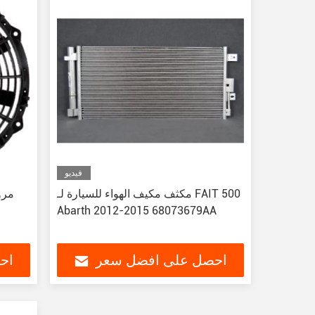
فيديو
مكثف مكيف الهواء للسيارة لـ FAIT 500
مرو
Abarth 2012-2015 68073679AA
احصل على افضل سعر
اح