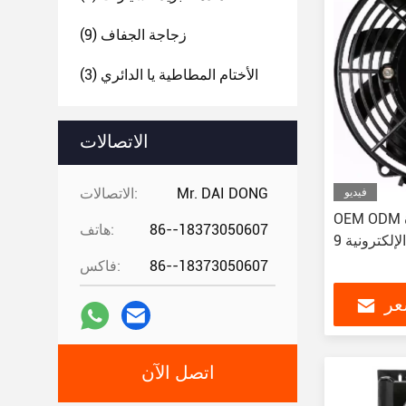
زجاجة الجفاف
(9)
الأختام المطاطية يا الدائري
(3)
الاتصالات
Mr. DAI DONG
الاتصالات:
فيديو
OEM ODM سيارة AC ضاغط المروحة
86--18373050607
هاتف:
86--18373050607
فاكس:
عر
اتصل الآن