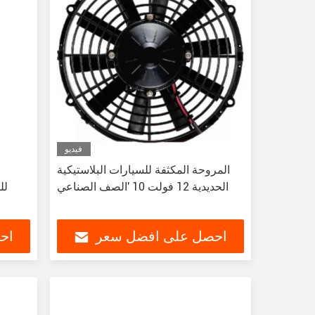
فيديو
المروحة المكثفة للسيارات البلاستيكية
الحديدية 12 فولت 10 'الصف الصناعي
للتث
احصل على افضل سعر
اح