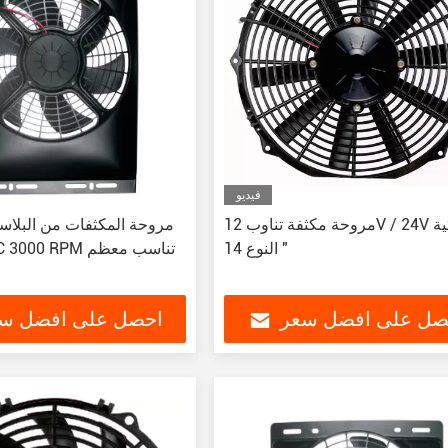
فيديو
مروحة مكثفة تناوب 12V / 24V ذاتية
مروحة المكثفات من البلاست
النوع 14 "
صل على افضل سعر
احصل على افضل س