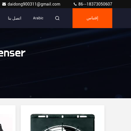
daidong900311@gmail.com
86--18373050607
اتصل بنا
إقتباس
Arabic