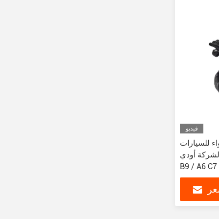
فيديو
لسيارات AC ضاغط
ركة أودي Q5 A4
B9 / A6 C7
عر