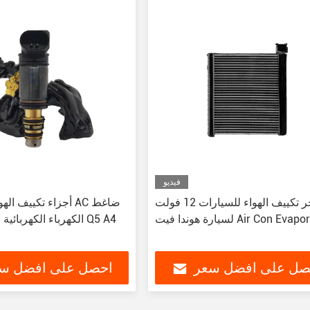
فيديو
مُبخر تكييف الهواء للسيارات 12 فولت
أجزاء تكييف الهواء ل
وندا فيت Air Con Evaporator
الكهرباء الكهربائية لش
صل على افضل سعر
احصل على افضل س