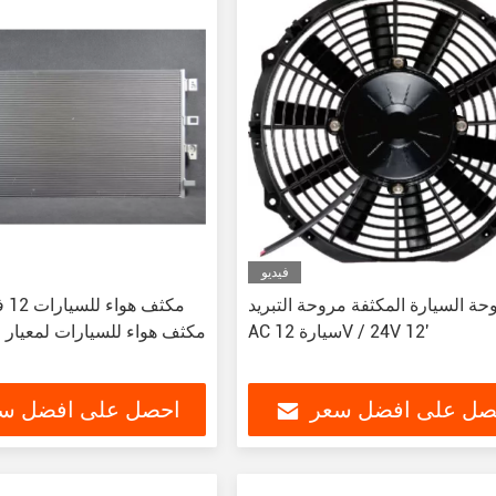
فيديو
حة السيارة المكثفة مروحة التبريد
مكث
AC سيارة 12V / 24V 12'
مكثف هواء للسيارات لمعيار 
صل على افضل سعر
احصل على افضل س