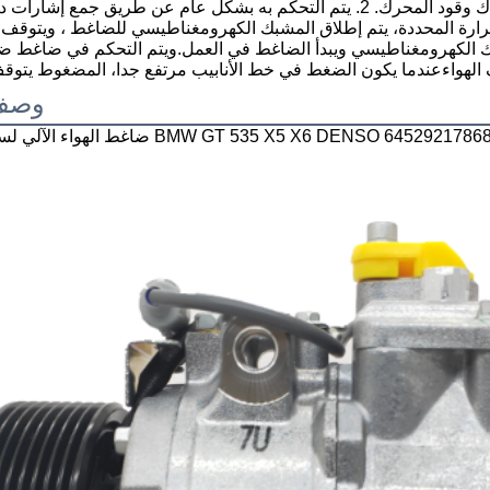
تلقائيًا وفقًا لطلب التبريد، والذي له تأثير كبير على استهلاك وقود المحرك. 2. يتم التحكم به بشكل عام عن طري
حرارة المحددة، يتم إطلاق المشبك الكهرومغناطيسي للضاغط ، ويتوق
شبك الكهرومغناطيسي ويبدأ الضاغط في العمل.ويتم التحكم في ضاغط 
وصف 
BMW GT 535 X5 X6 DENSO 64529217868 64529217869 471-154