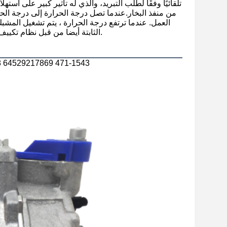
من منفذ البخار.عندما تصل درجة الحرارة إلى درجة ال
العمل. عندما ترتفع درجة الحرارة ، يتم تشغيل الم
الثابتة أيضا من قبل نظام تكييف الهواءعندما يكون الضغط في خط الأنابيب مرتفع جدا، المضغوط يتوقف عن العمل.
A0214 ضاغط الهواء الآلي لسيارة 3