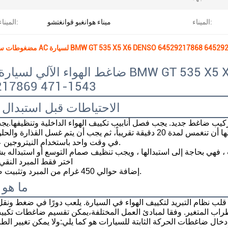
الميناء:
ميناء هوانغبو قوانغتشو
الميناء البحري:
A لسيارة BMW GT 535 X5 X6 DENSO 64529217868 64529217869 471-1543
217869 471-1543
الاحتياطات قبل استبدال
محلول تنظيف خاص في مكثف وتبخر الأنابيب، يُسمح لها أن تنغمس لمدة 20 دقيقة تقريباً، ثم يجب أن يتم غسل 
في وقت واحد باستخدام النيتروجين عالي الضغط.
3اختر فقط المبرد النق
4إضافة حوالي 450 غرام من المبرد وتثبيت ضاغط جديد.
ما هو
اب المتغير. وفقا لمبادئ العمل المختلفة،يمكن تقسيم ضاغطات تكييف
ل ضاغطات الحركة الثابتة للسيارات هو كما يلي:ولا يمكن تغيير الط