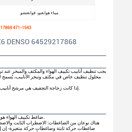
ميناء هوانغبو، قوانغتشو
A0214 مضغوطات سيارات C
2إذا كانت زجاجة التجفيف هي مرشح أنابيب ، فهي بحاجة إلى استبدالها ، ويجب تنظيف صمام التوسع أو استبداله بشكل صحيح.
ضاغط تكييف الهواء هو قلب نظام التبريد لتكييف الهواء في السيارة. يلعب دورًا في ضغط ونقل بخار المبرد.
هناك نوعان من الضاغطات: الاضطراب الثابت والاضطر
ضاغطات حركة ثابتة وضاغطات حركة متغيرة- إن إدخا