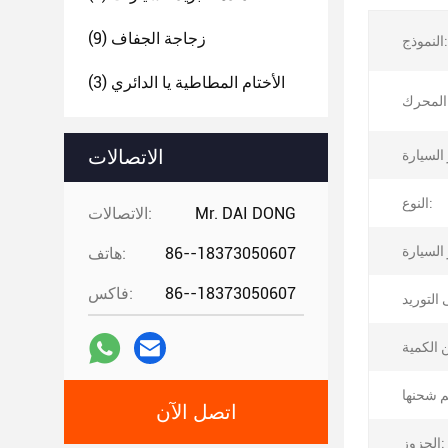
زجاجة الجفاف
(9)
النموذج:
الأختام المطاطية يا الدائري
(3)
:
الاتصالات
النوع:
Mr. DAI DONG
الاتصالات:
86--18373050607
هاتف:
86--18373050607
فاكس:
اتصل الآن
الحزوز: