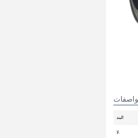
واصفات
البند
لا.