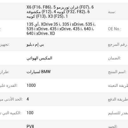
X6 (F16، F86)، 5 غران توريزمو (F07)، 6
سنة:
مكشوفة (F12)، 4 كوبيه (F32، F82)، 6
كوبيه (F13)، X3 (F25)، 1
135 آي، XDrive 35 i، 335 i xDrive، 535 i،
OE No.:
535 i xDrive، 435 i xDrive، 435 i، 640 i،
المحرك
640 i xDrive، XD
مرجع.:
بي إم دبليو
تجهيز السيارة:
الضمان:
المكبس الهوائي
اسم المنتج:
لسيارات BMW
طراز السيارة:
1000
القدرة على التوريد:
4
الحد الأدنى من الكمية:
100
الكمية التي تم شحنها:
الجهد:
PV8