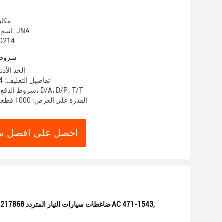
مكان
اسم العلامة التجارية: JNA
رقم الموديل:
شروط 
الحد الأدنى 
تفاصيل التغليف: 4 قطع/1 صندوق
شروط الدفع: خطاب الاعتماد، D/A، D/P، T/T
القدرة على العرض: 1000 قطعة / قطعة شهريا
احصل على افضل س
,
ضاغطات سيارات التيار المتردد 64529217868,بي ام دبليو جي تي 535 ضاغطات التيار المتردد 64529217869,ضاغط بي إم دبليو AC 471-1543