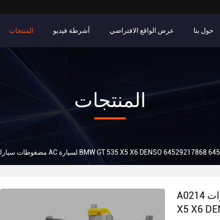
حول بنا
عرض الواقع الافتراضي
أشرطة فيديو
المنتجات
المنتجات
ارة BMW GT 535 X5 X6 DENSO 64529217868 64529217869 471-1543
A0214 مضغوطات سيارات AC لسيارة BMW GT 535
X5 X6 DE