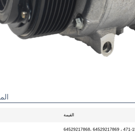
الم
القيمة
64529217868، 64529217869 ، 471-1