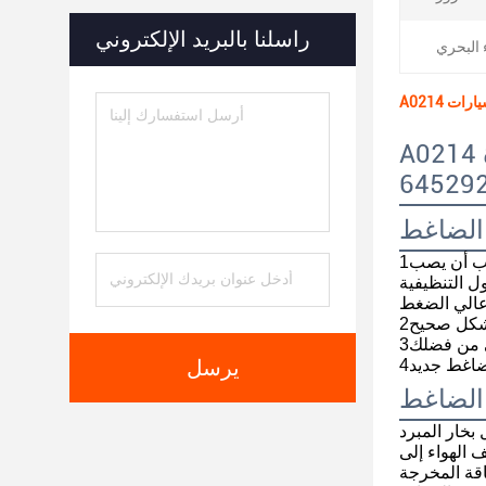
راسلنا بالبريد الإلكتروني
A0214 ضاغط الهواء الآلي لسيارة BMW GT 535 X5 X6 DENSO 64529217868
64529
 الضاغط
1يجب تنظيف أنابيب تكييف الهواء والمكثف والمبخر عند تركيب ضاغط جديد. يجب فصل أنابيب تكييف الهواء الداخلية وتنظيفها.يجب أن يصب
القذارة والحلول التنظيفية
ي من فضلك
يرسل
 الضاغط
 الهواء إلى
اقة المخرجة