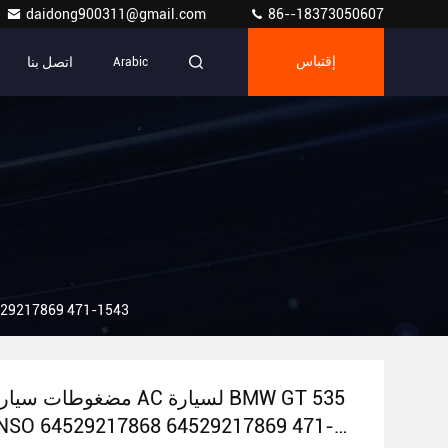
daidong900311@gmail.com
86--18373050607
اتصل بنا
إقتباس
Arabic
A0214 مضغوطات سيارات AC لسي
NSO 64529217868 64529217869 471-