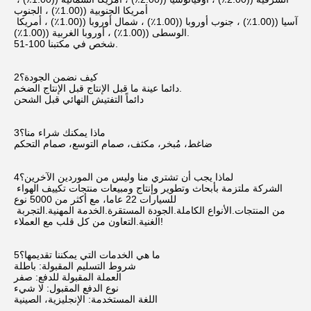
أمريكا الجنوبية ((1.00٪) ، الجنوب
آسيا ((1.00٪) ، جنوب أوروبا ((1.00٪) ، شمال أوروبا ((1.00٪) ، أمريكا 
الوسطى ((1.00٪) ، أوروبا الغربية ((1.00٪).
51-100 شخص في مكتبنا.
2كيف نضمن الجودة؟
دائما عينة ما قبل الإنتاج قبل الإنتاج الضخم.
دائماً التفتيش النهائي قبل الشحن
3ماذا يمكنك شراء منا؟
ضاغط، مُبخر، مكثف، صمام التوسع، صمام التحكم
4لماذا يجب أن تشتري منا وليس من الموردين الآخرين؟
الشركة ملتزمة بأبحاث وتطوير وإنتاج ومبيعات منتجات تكييف الهواء 
للسيارات 22 عاما، مع أكثر من 5000 نوع
من المنتجات.الأنواع الكاملة.الجودة المستقرة.الخدمة المهنية.التجربة 
الغنية.التعاون من كل قلب مع العملاء!
5ما هي الخدمات التي يمكننا تقديمها؟
شروط التسليم المقبولة: باطلة
العملة المقبولة للدفع: صفر
نوع الدفع المقبول: لا شيء
اللغة المستخدمة: الإنجليزية، الصينية