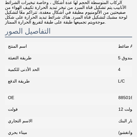
الركاب المتوسطة الحجم لها عدة أشكال ، وخاصة تبخيرات الشرائط
الأنابيب.يتم تشكيل قناة المبرد من تبخر تبديد الحرارة تكييف الهواء من
صفيحتين من الألومنيوم مطبقة في أشكال معقدة، تتراكم معًا لتشكيل
لوحة مشبك لتشكيل قناة المبرد. هناك شرائط تبديد الحرارة على شكل
موجةويتم تجميعها طبقة على طبقة لتفريغ الحرارة الممتاز.
التفاصيل الصور
اسم المنتج
ع/صندوق
طريقة التعبئة
4
الحد الأدنى للكمية
L/C
طريقة الدفع
OE
12 فولت
فولت
سعار البنك
الاسم التجاري
 (غوانغشو)
ميناء بحري