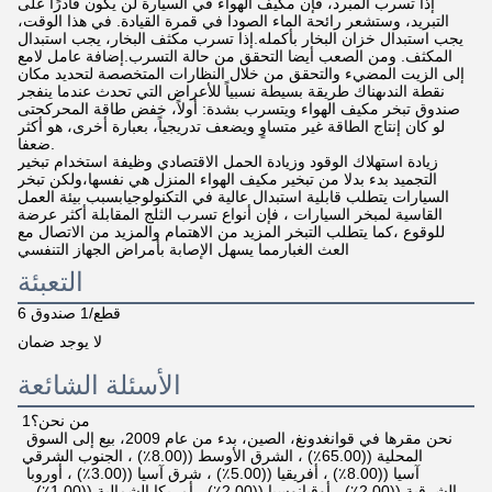
إذا تسرب المبرد، فإن مكيف الهواء في السيارة لن يكون قادرًا على
التبريد، وستشعر رائحة الماء الصودا في قمرة القيادة. في هذا الوقت،
يجب استبدال خزان البخار بأكمله.إذا تسرب مكثف البخار، يجب استبدال
المكثف. ومن الصعب أيضا التحقق من حالة التسرب.إضافة عامل لامع
إلى الزيت المضيء والتحقق من خلال النظارات المتخصصة لتحديد مكان
نقطة الندىهناك طريقة بسيطة نسبياً للأعراض التي تحدث عندما ينفجر
صندوق تبخر مكيف الهواء ويتسرب بشدة: أولاً، خفض طاقة المحركحتى
لو كان إنتاج الطاقة غير متساوٍ ويضعف تدريجياً، بعبارة أخرى، هو أكثر
ضعفا.
زيادة استهلاك الوقود وزيادة الحمل الاقتصادي وظيفة استخدام تبخير
التجميد بدء بدلا من تبخير مكيف الهواء المنزل هي نفسها،ولكن تبخر
السيارات يتطلب قابلية استبدال عالية في التكنولوجيابسبب بيئة العمل
القاسية لمبخر السيارات ، فإن أنواع تسرب الثلج المقابلة أكثر عرضة
للوقوع ،كما يتطلب التبخر المزيد من الاهتمام والمزيد من الاتصال مع
العث الغبارمما يسهل الإصابة بأمراض الجهاز التنفسي
التعبئة
6 قطع/1 صندوق
لا يوجد ضمان
الأسئلة الشائعة
1من نحن؟
نحن مقرها في قوانغدونغ، الصين، بدء من عام 2009، بيع إلى السوق 
المحلية ((65.00٪) ، الشرق الأوسط ((8.00٪) ، الجنوب الشرقي
آسيا ((8.00٪) ، أفريقيا ((5.00٪) ، شرق آسيا ((3.00٪) ، أوروبا 
الشرقية ((2.00٪) ، أوقيانوسيا ((2.00٪) ، أمريكا الشمالية ((1.00٪) ، 