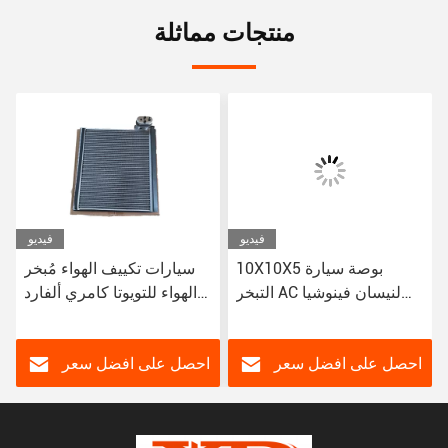
منتجات مماثلة
فيديو
فيديو
10X10X5 بوصة سيارة
سيارات تكييف الهواء مُبخر
التبخر AC لنيسان فينوشيا
الهواء للتويوتا كامري ألفارد
D50
هوندا سي آر في أفانسيير
2017 88501-06460
80210-THA-H01
احصل على افضل سعر
احصل على افضل سعر