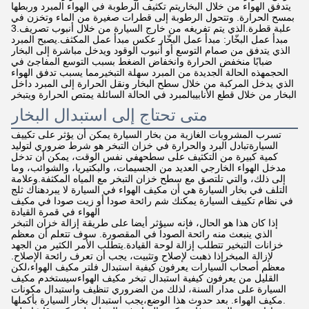
يتدفق الهواء من خلال البخاريتم تكثيف الرطوبة في الهواء المبرد وربطها
بمسح الحرارة. وتتحول الرطوبة إلى قطرات صغيرة من الماء وتخزن في
علبة قطرة.الذي يتم تفريغه من خارج السيارة من خلال أنبوب تصريف.3
مبدأ عمل البخّار: مبدأ عمل البخّار عكس مبدأ عمل المكثف.يصبح المبرد
الذي يتدفق من صمام التوسع أو أنبوب الوقود ويدخل مباشرة إلى البخار
ضبابًا منخفض الحرارة وانخفاض الضغط بسبب التوسع المفاجئ في
الحجمهذه الحالة الجديدة من المبرد سهلة التبخيرمما يسبب تدفق الهواء
الذي يدخل المركبة من خلال سطح البخار ونقل الحرارة إلى المبرد داخل
البخار من خلال قطع الأنابيبالمبرد في الحالة السائلة يمتص الحرارة ويتبخر
متى تحتاج إلى استبدال البخار
تسرب المشروبات الغازية من بخار السيارة يمكن أن يؤثر على تكييف
السيارةتبادل البرد والحرارة في خزان التبخر هو شرط ضروري لتوليد
كمية كبيرة من التكثيف على سطحهفي نفس الوقت، يمكن أن تدخل
مدخل الهواء الخارجي العديد من الجسيمات، والبكتيريا، والشوائب، وما
إلى ذلك، والتي تلتصق مع سطح خزان التبخر مع المياه المكثفة.وعلامة
التلف في بخار السيارة هي أن مكيف الهواء في السيارة لا يبردهناك ثلج
في نظام تكييف السيارة يمكنك شم رائحة صودا أو زيت صودا في مكيف
الهواء في قمرة القيادة
إذا كان هذا هو الحال، فإنه سيؤثر أيضا على طريقة إزالة خزان التبخر
الذي ينبعث منه رائحة الصودا في المقصورة. سوف تتعلم أن معظم
خزانات التبخير تتطلب إزالة لوحة القيادة.يتطلب الأمر الكثير من الجهد
لإزالة المبخرإذا ذهبت لإصلاح وتثبيت، يجب أن تعرف رائحة الإصلاح.
معظم أصحاب السيارات يعرفون كيفية استبدال فلتر مكيف الهواء،لكن
القليل من يعرفون كيفية استبدال تبخر مكيف الهواءسيستخدم مكيف
السيارة على مدار السنة، لذلك من الضروري تنظيف واستبدال مكونات
مكيف الهواء. بعد حدوث هذا الوضع،يجب استبدال بخار السيارة بأكملها.