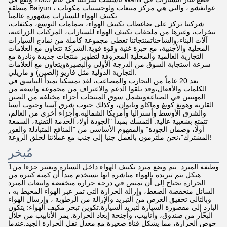
منطقة Baiyun ، غوانغشو ، والتي هي مركز مبيعات ولوجستيات مكونات
تكييف الهواء للسيارات مشهورة عالمياً.
شركتنا تركز على ضاغطات تكييف الهواء، صمامات التوسع، مكثفات،
تبخرات، وغيرها من ملحقات تكييف الهواء للسيارات، المركبات الزراعية،
آلات البناء،والشاحناتمنتجاتنا تغطي مجموعة كاملة من نماذج السيارات
المحلية والأجنبية، مع خبرة غنية وقوة قوية.الشركة تتعاون مع العلامات
التجارية العالمية والمحلية المعروفة لتطوير منتجات جديدة ونادرة مع
سرعة استجابة السوق من الدرجة الأولى والبصيرةويتعاون مع العلامات
التجارية الدولية مثل فاريو (الصين) و ماريلي.
بعد 20 عاماً من التجارب والمصاعب، لقد تمسكنا بمبدأ التناسق في
الكلمات والأفعال،وقد تلقوا الدعم والاعتراف من مجموعة واسعة من
المهنيين في الصناعةويشمل سوق المنتجات أجزاء مختلفة من الصين
القارية وهونغ كونغ وماكاو وتايوان، وكذلك جنوب شرق آسيا وجنوب آسيا
والشرق الأوسط وأستراليا وأمريكا الشمالية.وأجزاء أخرى من العالم،
تتمتع بشعبية عالية. التمسك بمبدأ "الجودة أولا، الخدمة التقنية، السمعة
أولا، وضمان الجودة" والمفهوم الأساسي من "المنافع المتبادلة والفوز
المشترك"،نحن ملتزمون بالعمل جنبا إلى جنب مع عملائنا لخلق الروعة!
مُبخر
1وظيفة المبرد: يتم وضع مبرد تكييف الهواء داخل السيارة ويعتبر جزءا من
هيكل يتم تبريده بالهواء مباشرة.انها تستخدم مبدأ أن كمية كبيرة من
الحرارة تحتاج إلى أن تمتص في درجة حرارة منخفضة وانبعاث المبرد
السائل منخفضة الضغط، وإزالة الحرارة التي تمر عبر الهواء المحيط به ،
وبالتالي تحقيق الغرض من التبريد والإزالة من الرطوبة ، وإرسال الهواء
البارد إلى مقصورة السيارة لتبريد السيارة.تكوين تبخر مكيف الهواء: يتكون
البخّار من صندوق، وأنابيب، وأجنحة إبعاد الحرارة. يمر الأنابيب من خلال
حوض الحرارة، مما يشكل قناة صغيرة مع معدل نقل الحرارة الجيد.عندما