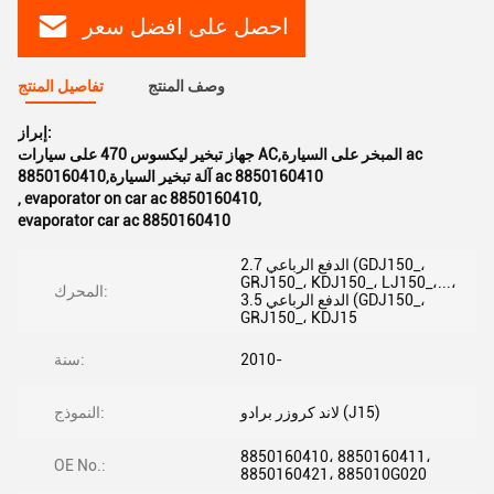
احصل على افضل سعر
وصف المنتج
تفاصيل المنتج
إبراز:
جهاز تبخير ليكسوس 470 على سيارات AC,المبخر على السيارة ac
8850160410,آلة تبخير السيارة ac 8850160410
,
evaporator on car ac 8850160410
,
evaporator car ac 8850160410
2.7 الدفع الرباعي (GDJ150_،
GRJ150_، KDJ150_، LJ150_،...،
المحرك:
3.5 الدفع الرباعي (GDJ150_،
GRJ150_، KDJ15
2010-
سنة:
لاند كروزر برادو (J15)
النموذج:
8850160410، 8850160411،
OE No.:
8850160421، 885010G020