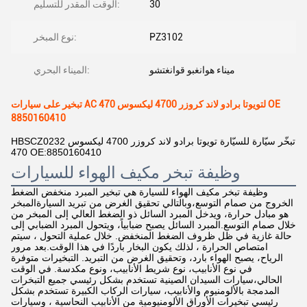
30
الوقت المقدر للتسليم:
PZ3102
نوع المبخر:
ميناء هوانغبو قوانغتشو
الميناء البحري:
تبخير على سيارات AC لتويوتا برادو لاند كروزر 4700 ليكسوس 470 OE
8850160410
HBSCZ0232 تبخّر سيّارة للسيّارة تويوتا برادو لاند كروزر 4700 ليكسوس
470 OE:8850160410
وظيفة تبخر مكيف الهواء للسيارات
وظيفة تبخر مكيف الهواء للسيارة هي تبخير المبرد منخفض الضغط
الخروج من صمام التوسع،وبالتالي تحقيق الغرض من تبريد السيارةالمبخر
هو مبادل حرارة، ويدخل المبرد السائل ذو الضغط العالي إلى المبخر من
خلال صمام التوسع.المبرد السائل يصبح ضبابياً، ويتحول المبرد الضبابي إلى
حالة غازية في ظل ظروف الضغط المنخفض. خلال عملية التحول ، سيتم
امتصاص الحرارة ، لذلك يكون البخار باردًا في هذا الوقت.بعد مرور
الرياح، يصبح الهواء بارد، وتحقيق الغرض من التبريد. التبخيرات متوفرة
في نوع الأنابيب، نوع شريط الأنابيب، ونوع مكدسة. في الوقت
الحالي،سيارات السيدان الصينية تستخدم بشكل رئيسي جميع التبخرات
المدمجة بالألومنيوم والأنابيب، سيارات الركاب الكبيرة تستخدم بشكل
رئيسي تبخيرات الأوراق الألومنيومية من الأنابيب النحاسية ، وسيارات